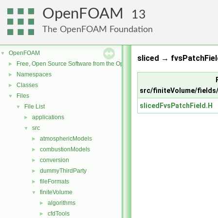
OpenFOAM
13
The OpenFOAM Foundation
OpenFOAM
▼
sliced → fvsPatchFiel
Free, Open Source Software from the OpenFOAM Foundation
►
Namespaces
►
Classes
►
src/finiteVolume/fields
Files
▼
slicedFvsPatchField.H
File List
▼
applications
►
src
▼
atmosphericModels
►
combustionModels
►
conversion
►
dummyThirdParty
►
fileFormats
►
finiteVolume
▼
algorithms
►
cfdTools
►