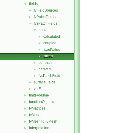
fields
▼
fvFieldSources
►
fvPatchFields
►
fvsPatchFields
▼
basic
▼
calculated
►
coupled
►
fixedValue
►
sliced
►
constraint
►
derived
►
fvsPatchField
►
surfaceFields
►
volFields
►
finiteVolume
►
functionObjects
►
fvMatrices
►
fvMesh
►
fvMeshToFvMesh
►
interpolation
►