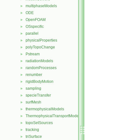
multiphaseModels
►
ODE
►
OpenFOAM
►
OSspecific
►
parallel
►
physicalProperties
►
polyTopoChange
►
Pstream
►
radiationModels
►
randomProcesses
►
renumber
►
rigidBodyMotion
►
sampling
►
specieTransfer
►
surfMesh
►
thermophysicalModels
►
ThermophysicalTransportModels
►
topoSetSources
►
tracking
►
triSurface
►