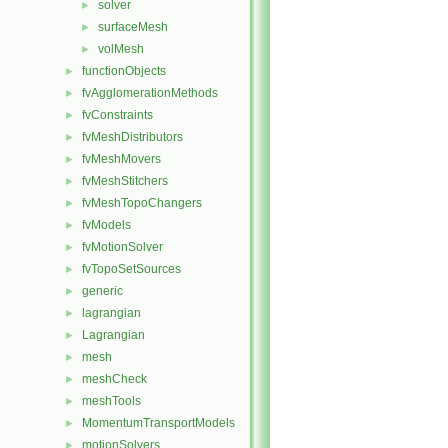
solver
►
surfaceMesh
►
volMesh
►
functionObjects
►
fvAgglomerationMethods
►
fvConstraints
►
fvMeshDistributors
►
fvMeshMovers
►
fvMeshStitchers
►
fvMeshTopoChangers
►
fvModels
►
fvMotionSolver
►
fvTopoSetSources
►
generic
►
lagrangian
►
Lagrangian
►
mesh
►
meshCheck
►
meshTools
►
MomentumTransportModels
►
motionSolvers
►