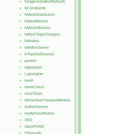
fvAgglomerationMethods
►
fvConstraints
►
fvMeshDistributors
►
fvMeshMovers
►
fvMeshStitchers
►
fvMeshTopoChangers
►
fvModels
►
fvMotionSolver
►
fvTopoSetSources
►
generic
►
lagrangian
►
Lagrangian
►
mesh
►
meshCheck
►
meshTools
►
MomentumTransportModels
►
motionSolvers
►
multiphaseModels
►
ODE
►
OpenFOAM
►
OSspecific
►