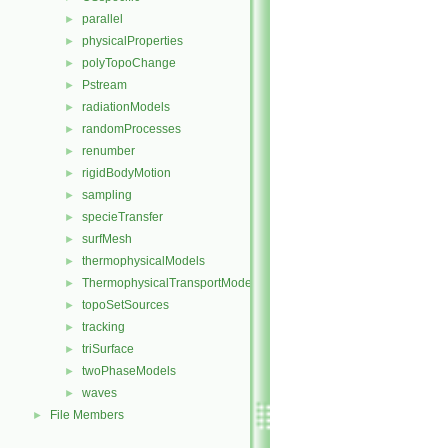
parallel
►
physicalProperties
►
polyTopoChange
►
Pstream
►
radiationModels
►
randomProcesses
►
renumber
►
rigidBodyMotion
►
sampling
►
specieTransfer
►
surfMesh
►
thermophysicalModels
►
ThermophysicalTransportModels
►
topoSetSources
►
tracking
►
triSurface
►
twoPhaseModels
►
waves
►
File Members
►