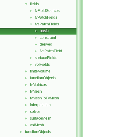
fields
▼
fvFieldSources
►
fvPatchFields
►
fvsPatchFields
▼
basic
►
constraint
►
derived
►
fvsPatchField
►
surfaceFields
►
volFields
►
finiteVolume
►
functionObjects
►
fvMatrices
►
fvMesh
►
fvMeshToFvMesh
►
interpolation
►
solver
►
surfaceMesh
►
volMesh
►
functionObjects
►