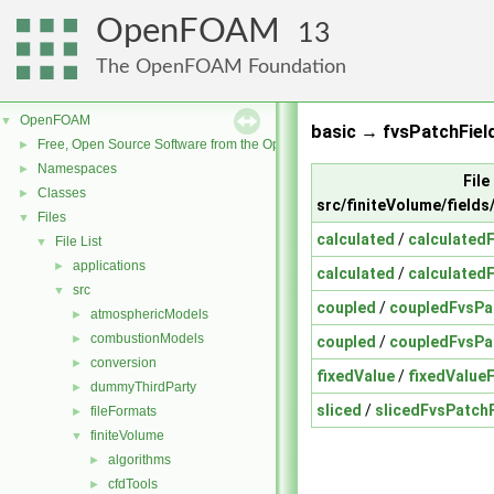
OpenFOAM
13
The OpenFOAM Foundation
OpenFOAM
▼
basic → fvsPatchField
Free, Open Source Software from the OpenFOAM Foundation
►
Namespaces
►
File 
Classes
►
src/finiteVolume/fields
Files
▼
calculated
/
calculated
File List
▼
applications
►
calculated
/
calculated
src
▼
coupled
/
coupledFvsPa
atmosphericModels
►
combustionModels
►
coupled
/
coupledFvsPa
conversion
►
fixedValue
/
fixedValue
dummyThirdParty
►
sliced
/
slicedFvsPatchF
fileFormats
►
finiteVolume
▼
algorithms
►
cfdTools
►