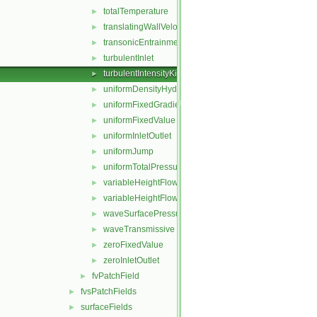
totalTemperature
►
translatingWallVelocity
►
transonicEntrainmentPressure
►
turbulentInlet
►
turbulentIntensityKineticEnergyInlet
►
uniformDensityHydrostaticPressure
►
uniformFixedGradient
►
uniformFixedValue
►
uniformInletOutlet
►
uniformJump
►
uniformTotalPressure
►
variableHeightFlowRate
►
variableHeightFlowRateInletVelocity
►
waveSurfacePressure
►
waveTransmissive
►
zeroFixedValue
►
zeroInletOutlet
►
fvPatchField
►
fvsPatchFields
►
surfaceFields
►