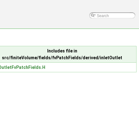
Includes file in
src/finiteVolume/fields/fvPatchFields/derived/inletOutlet
OutletFvPatchFields.H