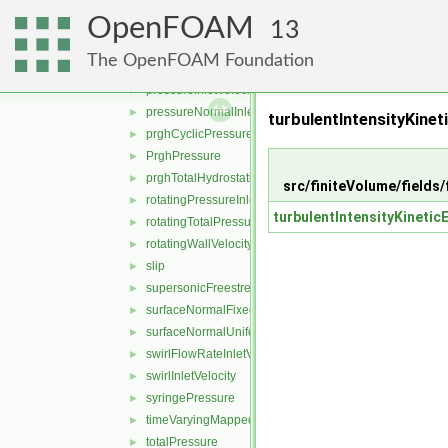
pressureDirectedInletVelocity
►
OpenFOAM
pressureInletOutletParSlipVelocity
►
13
pressureInletOutletVelocity
►
The OpenFOAM Foundation
pressureInletUniformVelocity
►
pressureInletVelocity
►
pressureNormalInletOutletVelocity
►
turbulentIntensityKinet
prghCyclicPressure
►
PrghPressure
►
prghTotalHydrostaticPressure
►
src/finiteVolume/fields/
rotatingPressureInletOutletVelocity
►
turbulentIntensityKinetic
rotatingTotalPressure
►
rotatingWallVelocity
►
slip
►
supersonicFreestream
►
surfaceNormalFixedValue
►
surfaceNormalUniformFixedValue
►
swirlFlowRateInletVelocity
►
swirlInletVelocity
►
syringePressure
►
timeVaryingMappedFixedValue
►
totalPressure
►