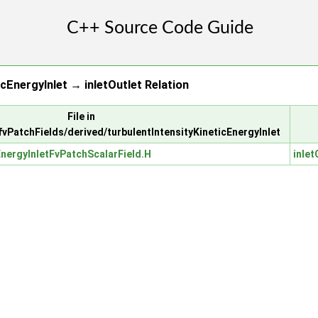
icEnergyInlet → inletOutlet Relation
File in
fvPatchFields/derived/turbulentIntensityKineticEnergyInlet
EnergyInletFvPatchScalarField.H
inlet