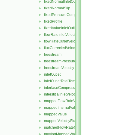
fixedNormalInletOutletVelocity
►
fixedNormalSlip
►
fixedPressureCompressibleDensity
►
fixedProfile
►
fixedValueInletOutlet
►
flowRateInletVelocity
►
flowRateOutletVelocity
►
fluxCorrectedVelocity
►
freestream
►
freestreamPressure
►
freestreamVelocity
►
inletOutlet
►
inletOutletTotalTemperature
►
interfaceCompression
►
interstitialInletVelocity
►
mappedFlowRateVelocity
►
mappedInternalValue
►
mappedValue
►
mappedVelocityFlux
►
matchedFlowRateOutletVelocity
►
movingMappedWallVelocity
►