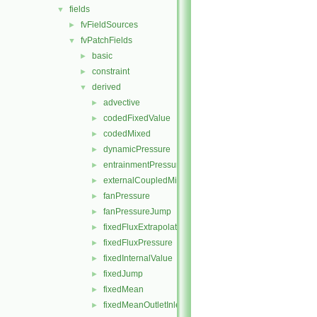
fields
▼
fvFieldSources
►
fvPatchFields
▼
basic
►
constraint
►
derived
▼
advective
►
codedFixedValue
►
codedMixed
►
dynamicPressure
►
entrainmentPressure
►
externalCoupledMixed
►
fanPressure
►
fanPressureJump
►
fixedFluxExtrapolatedPressure
►
fixedFluxPressure
►
fixedInternalValue
►
fixedJump
►
fixedMean
►
fixedMeanOutletInlet
►