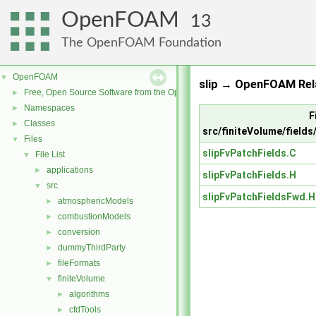
OpenFOAM
13
The OpenFOAM Foundation
OpenFOAM
▼
slip → OpenFOAM Rel
Free, Open Source Software from the OpenFOAM Foundation
►
Namespaces
►
F
Classes
►
src/finiteVolume/fields
Files
▼
slipFvPatchFields.C
File List
▼
applications
►
slipFvPatchFields.H
src
▼
slipFvPatchFieldsFwd.H
atmosphericModels
►
combustionModels
►
conversion
►
dummyThirdParty
►
fileFormats
►
finiteVolume
▼
algorithms
►
cfdTools
►