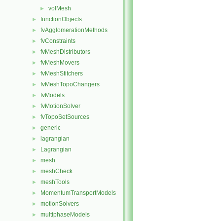
volMesh
►
functionObjects
►
fvAgglomerationMethods
►
fvConstraints
►
fvMeshDistributors
►
fvMeshMovers
►
fvMeshStitchers
►
fvMeshTopoChangers
►
fvModels
►
fvMotionSolver
►
fvTopoSetSources
►
generic
►
lagrangian
►
Lagrangian
►
mesh
►
meshCheck
►
meshTools
►
MomentumTransportModels
►
motionSolvers
►
multiphaseModels
►