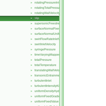
rotatingPressureInletOutletVelocity
►
rotatingTotalPressure
►
rotatingWallVelocity
►
slip
►
supersonicFreestream
►
surfaceNormalFixedValue
►
surfaceNormalUniformFixedValue
►
swirlFlowRateInletVelocity
►
swirlInletVelocity
►
syringePressure
►
timeVaryingMappedFixedValue
►
totalPressure
►
totalTemperature
►
translatingWallVelocity
►
transonicEntrainmentPressure
►
turbulentInlet
►
turbulentIntensityKineticEnergyInlet
►
uniformDensityHydrostaticPressure
►
uniformFixedGradient
►
uniformFixedValue
►