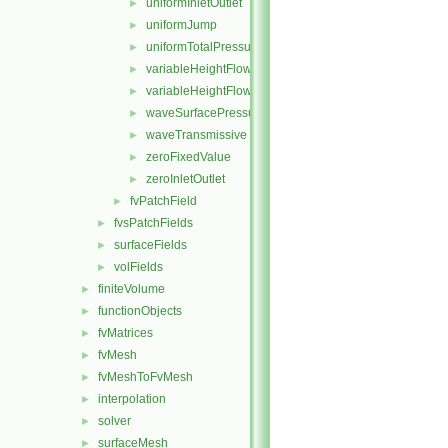
uniformInletOutlet
►
uniformJump
►
uniformTotalPressure
►
variableHeightFlowRate
►
variableHeightFlowRateInletVelocity
►
waveSurfacePressure
►
waveTransmissive
►
zeroFixedValue
►
zeroInletOutlet
►
fvPatchField
►
fvsPatchFields
►
surfaceFields
►
volFields
►
finiteVolume
►
functionObjects
►
fvMatrices
►
fvMesh
►
fvMeshToFvMesh
►
interpolation
►
solver
►
surfaceMesh
►