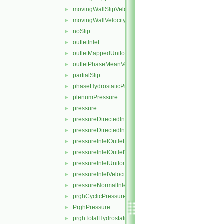
movingWallSlipVelocity
►
movingWallVelocity
►
noSlip
►
outletInlet
►
outletMappedUniformInlet
►
outletPhaseMeanVelocity
►
partialSlip
►
phaseHydrostaticPressure
►
plenumPressure
►
pressure
►
pressureDirectedInletOutletVelocity
►
pressureDirectedInletVelocity
►
pressureInletOutletParSlipVelocity
►
pressureInletOutletVelocity
►
pressureInletUniformVelocity
►
pressureInletVelocity
►
pressureNormalInletOutletVelocity
►
prghCyclicPressure
►
PrghPressure
►
prghTotalHydrostaticPressure
►