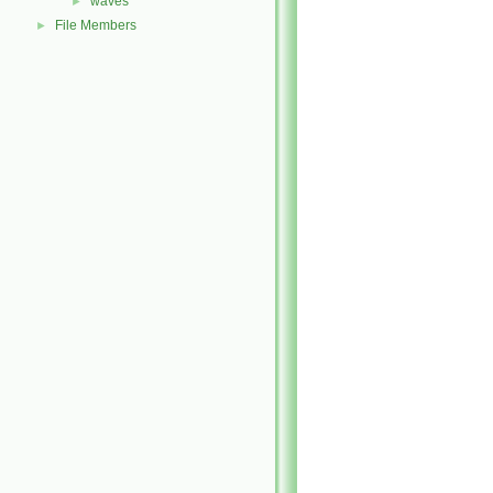
waves
►
File Members
►