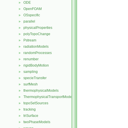
ODE
►
OpenFOAM
►
OSspecific
►
parallel
►
physicalProperties
►
polyTopoChange
►
Pstream
►
radiationModels
►
randomProcesses
►
renumber
►
rigidBodyMotion
►
sampling
►
specieTransfer
►
surfMesh
►
thermophysicalModels
►
ThermophysicalTransportModels
►
topoSetSources
►
tracking
►
triSurface
►
twoPhaseModels
►