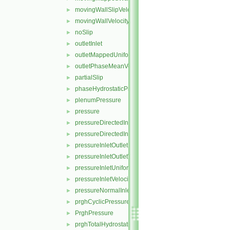
movingWallSlipVelocity
►
movingWallVelocity
►
noSlip
►
outletInlet
►
outletMappedUniformInlet
►
outletPhaseMeanVelocity
►
partialSlip
►
phaseHydrostaticPressure
►
plenumPressure
►
pressure
►
pressureDirectedInletOutletVelocity
►
pressureDirectedInletVelocity
►
pressureInletOutletParSlipVelocity
►
pressureInletOutletVelocity
►
pressureInletUniformVelocity
►
pressureInletVelocity
►
pressureNormalInletOutletVelocity
►
prghCyclicPressure
►
PrghPressure
►
prghTotalHydrostaticPressure
►