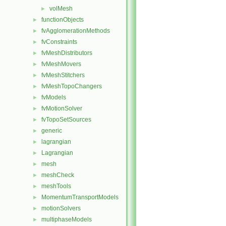
volMesh
►
functionObjects
►
fvAgglomerationMethods
►
fvConstraints
►
fvMeshDistributors
►
fvMeshMovers
►
fvMeshStitchers
►
fvMeshTopoChangers
►
fvModels
►
fvMotionSolver
►
fvTopoSetSources
►
generic
►
lagrangian
►
Lagrangian
►
mesh
►
meshCheck
►
meshTools
►
MomentumTransportModels
►
motionSolvers
►
multiphaseModels
►