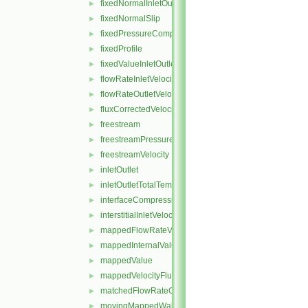
fixedNormalInletOutletVelocity
►
fixedNormalSlip
►
fixedPressureCompressibleDensity
►
fixedProfile
►
fixedValueInletOutlet
►
flowRateInletVelocity
►
flowRateOutletVelocity
►
fluxCorrectedVelocity
►
freestream
►
freestreamPressure
►
freestreamVelocity
►
inletOutlet
►
inletOutletTotalTemperature
►
interfaceCompression
►
interstitialInletVelocity
►
mappedFlowRateVelocity
►
mappedInternalValue
►
mappedValue
►
mappedVelocityFlux
►
matchedFlowRateOutletVelocity
►
movingMappedWallVelocity
►