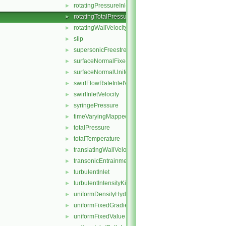
rotatingPressureInletOutletVelocity
►
rotatingTotalPressure
►
rotatingWallVelocity
►
slip
►
supersonicFreestream
►
surfaceNormalFixedValue
►
surfaceNormalUniformFixedValue
►
swirlFlowRateInletVelocity
►
swirlInletVelocity
►
syringePressure
►
timeVaryingMappedFixedValue
►
totalPressure
►
totalTemperature
►
translatingWallVelocity
►
transonicEntrainmentPressure
►
turbulentInlet
►
turbulentIntensityKineticEnergyInlet
►
uniformDensityHydrostaticPressure
►
uniformFixedGradient
►
uniformFixedValue
►