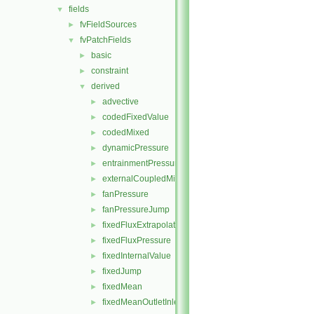
fields
▼
fvFieldSources
►
fvPatchFields
▼
basic
►
constraint
►
derived
▼
advective
►
codedFixedValue
►
codedMixed
►
dynamicPressure
►
entrainmentPressure
►
externalCoupledMixed
►
fanPressure
►
fanPressureJump
►
fixedFluxExtrapolatedPressure
►
fixedFluxPressure
►
fixedInternalValue
►
fixedJump
►
fixedMean
►
fixedMeanOutletInlet
►