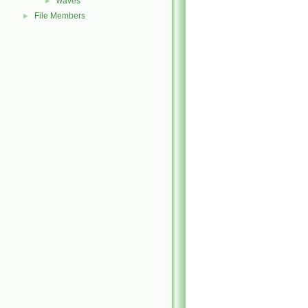
waves
►
File Members
►