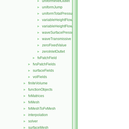
uniformInletOutlet
►
uniformJump
►
uniformTotalPressure
►
variableHeightFlowRate
►
variableHeightFlowRateInletVelocity
►
waveSurfacePressure
►
waveTransmissive
►
zeroFixedValue
►
zeroInletOutlet
►
fvPatchField
►
fvsPatchFields
►
surfaceFields
►
volFields
►
finiteVolume
►
functionObjects
►
fvMatrices
►
fvMesh
►
fvMeshToFvMesh
►
interpolation
►
solver
►
surfaceMesh
►