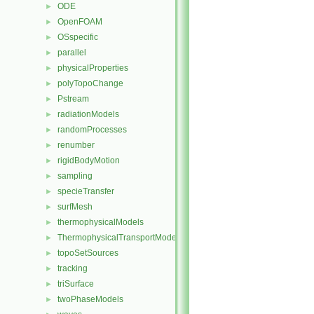
ODE
►
OpenFOAM
►
OSspecific
►
parallel
►
physicalProperties
►
polyTopoChange
►
Pstream
►
radiationModels
►
randomProcesses
►
renumber
►
rigidBodyMotion
►
sampling
►
specieTransfer
►
surfMesh
►
thermophysicalModels
►
ThermophysicalTransportModels
►
topoSetSources
►
tracking
►
triSurface
►
twoPhaseModels
►