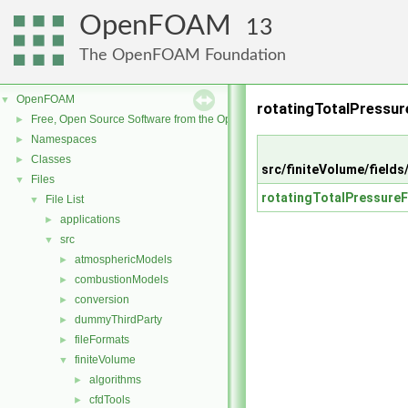
OpenFOAM
13
The OpenFOAM Foundation
OpenFOAM
▼
rotatingTotalPressure
Free, Open Source Software from the OpenFOAM Foundation
►
Namespaces
►
Classes
►
src/finiteVolume/fields
Files
▼
rotatingTotalPressureF
File List
▼
applications
►
src
▼
atmosphericModels
►
combustionModels
►
conversion
►
dummyThirdParty
►
fileFormats
►
finiteVolume
▼
algorithms
►
cfdTools
►