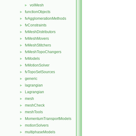
volMesh
►
functionObjects
►
fvAgglomerationMethods
►
fvConstraints
►
fvMeshDistributors
►
fvMeshMovers
►
fvMeshStitchers
►
fvMeshTopoChangers
►
fvModels
►
fvMotionSolver
►
fvTopoSetSources
►
generic
►
lagrangian
►
Lagrangian
►
mesh
►
meshCheck
►
meshTools
►
MomentumTransportModels
►
motionSolvers
►
multiphaseModels
►