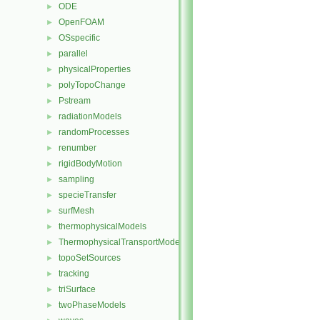
ODE
►
OpenFOAM
►
OSspecific
►
parallel
►
physicalProperties
►
polyTopoChange
►
Pstream
►
radiationModels
►
randomProcesses
►
renumber
►
rigidBodyMotion
►
sampling
►
specieTransfer
►
surfMesh
►
thermophysicalModels
►
ThermophysicalTransportModels
►
topoSetSources
►
tracking
►
triSurface
►
twoPhaseModels
►