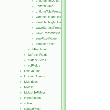
uniformInletOutlet
►
uniformJump
►
uniformTotalPressure
►
variableHeightFlowRate
►
variableHeightFlowRateInletVelocity
►
waveSurfacePressure
►
waveTransmissive
►
zeroFixedValue
►
zeroInletOutlet
►
fvPatchField
►
fvsPatchFields
►
surfaceFields
►
volFields
►
finiteVolume
►
functionObjects
►
fvMatrices
►
fvMesh
►
fvMeshToFvMesh
►
interpolation
►
solver
►
surfaceMesh
►