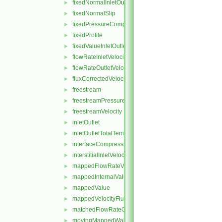
fixedNormalInletOutletVelocity
►
fixedNormalSlip
►
fixedPressureCompressibleDensity
►
fixedProfile
►
fixedValueInletOutlet
►
flowRateInletVelocity
►
flowRateOutletVelocity
►
fluxCorrectedVelocity
►
freestream
►
freestreamPressure
►
freestreamVelocity
►
inletOutlet
►
inletOutletTotalTemperature
►
interfaceCompression
►
interstitialInletVelocity
►
mappedFlowRateVelocity
►
mappedInternalValue
►
mappedValue
►
mappedVelocityFlux
►
matchedFlowRateOutletVelocity
►
movingMappedWallVelocity
►