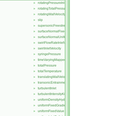
rotatingPressureInletOutletVelocity
►
rotatingTotalPressure
►
rotatingWallVelocity
►
slip
►
supersonicFreestream
►
surfaceNormalFixedValue
►
surfaceNormalUniformFixedValue
►
swirlFlowRateInletVelocity
►
swirlInletVelocity
►
syringePressure
►
timeVaryingMappedFixedValue
►
totalPressure
►
totalTemperature
►
translatingWallVelocity
►
transonicEntrainmentPressure
►
turbulentInlet
►
turbulentIntensityKineticEnergyInlet
►
uniformDensityHydrostaticPressure
►
uniformFixedGradient
►
uniformFixedValue
►