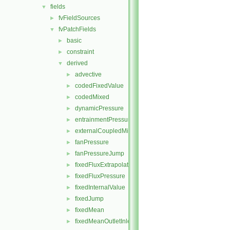
fields
▼
fvFieldSources
►
fvPatchFields
▼
basic
►
constraint
►
derived
▼
advective
►
codedFixedValue
►
codedMixed
►
dynamicPressure
►
entrainmentPressure
►
externalCoupledMixed
►
fanPressure
►
fanPressureJump
►
fixedFluxExtrapolatedPressure
►
fixedFluxPressure
►
fixedInternalValue
►
fixedJump
►
fixedMean
►
fixedMeanOutletInlet
►