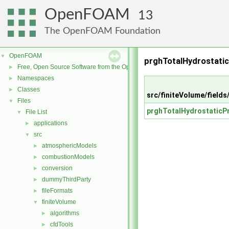
OpenFOAM
13
The OpenFOAM Foundation
OpenFOAM
▼
prghTotalHydrostatic
Free, Open Source Software from the OpenFOAM Foundation
►
Namespaces
►
Classes
►
src/finiteVolume/field
Files
▼
prghTotalHydrostaticP
File List
▼
applications
►
src
▼
atmosphericModels
►
combustionModels
►
conversion
►
dummyThirdParty
►
fileFormats
►
finiteVolume
▼
algorithms
►
cfdTools
►