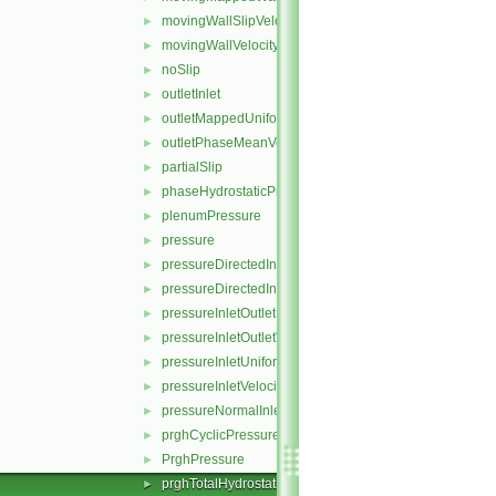
movingWallSlipVelocity
►
movingWallVelocity
►
noSlip
►
outletInlet
►
outletMappedUniformInlet
►
outletPhaseMeanVelocity
►
partialSlip
►
phaseHydrostaticPressure
►
plenumPressure
►
pressure
►
pressureDirectedInletOutletVelocity
►
pressureDirectedInletVelocity
►
pressureInletOutletParSlipVelocity
►
pressureInletOutletVelocity
►
pressureInletUniformVelocity
►
pressureInletVelocity
►
pressureNormalInletOutletVelocity
►
prghCyclicPressure
►
PrghPressure
►
prghTotalHydrostaticPressure
►