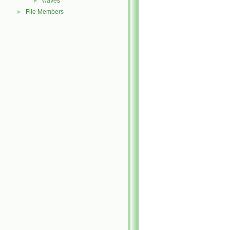
waves
►
File Members
►