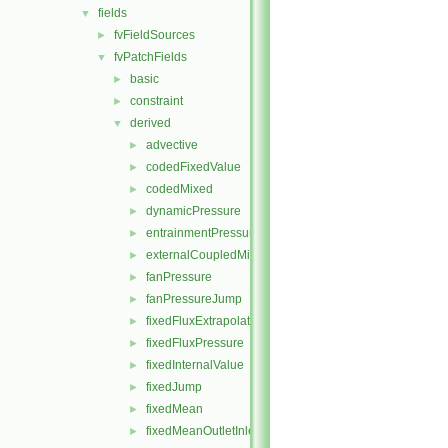
fields
▼
fvFieldSources
►
fvPatchFields
▼
basic
►
constraint
►
derived
▼
advective
►
codedFixedValue
►
codedMixed
►
dynamicPressure
►
entrainmentPressure
►
externalCoupledMixed
►
fanPressure
►
fanPressureJump
►
fixedFluxExtrapolatedPressure
►
fixedFluxPressure
►
fixedInternalValue
►
fixedJump
►
fixedMean
►
fixedMeanOutletInlet
►