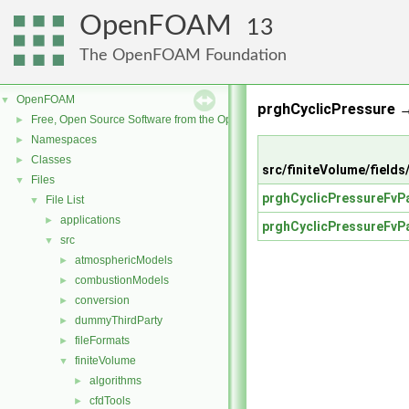
OpenFOAM
13
The OpenFOAM Foundation
OpenFOAM
▼
prghCyclicPressure 
Free, Open Source Software from the OpenFOAM Foundation
►
Namespaces
►
Classes
►
src/finiteVolume/field
Files
▼
prghCyclicPressureFvPa
File List
▼
applications
►
prghCyclicPressureFvPa
src
▼
atmosphericModels
►
combustionModels
►
conversion
►
dummyThirdParty
►
fileFormats
►
finiteVolume
▼
algorithms
►
cfdTools
►