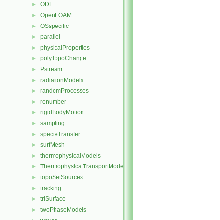
ODE
►
OpenFOAM
►
OSspecific
►
parallel
►
physicalProperties
►
polyTopoChange
►
Pstream
►
radiationModels
►
randomProcesses
►
renumber
►
rigidBodyMotion
►
sampling
►
specieTransfer
►
surfMesh
►
thermophysicalModels
►
ThermophysicalTransportModels
►
topoSetSources
►
tracking
►
triSurface
►
twoPhaseModels
►