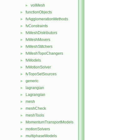
volMesh
►
functionObjects
►
fvAgglomerationMethods
►
fvConstraints
►
fvMeshDistributors
►
fvMeshMovers
►
fvMeshStitchers
►
fvMeshTopoChangers
►
fvModels
►
fvMotionSolver
►
fvTopoSetSources
►
generic
►
lagrangian
►
Lagrangian
►
mesh
►
meshCheck
►
meshTools
►
MomentumTransportModels
►
motionSolvers
►
multiphaseModels
►