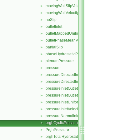
movingWallSlipVelocity
►
movingWallVelocity
►
noSlip
►
outletInlet
►
outletMappedUniformInlet
►
outletPhaseMeanVelocity
►
partialSlip
►
phaseHydrostaticPressure
►
plenumPressure
►
pressure
►
pressureDirectedInletOutletVelocity
►
pressureDirectedInletVelocity
►
pressureInletOutletParSlipVelocity
►
pressureInletOutletVelocity
►
pressureInletUniformVelocity
►
pressureInletVelocity
►
pressureNormalInletOutletVelocity
►
prghCyclicPressure
►
PrghPressure
►
prghTotalHydrostaticPressure
►