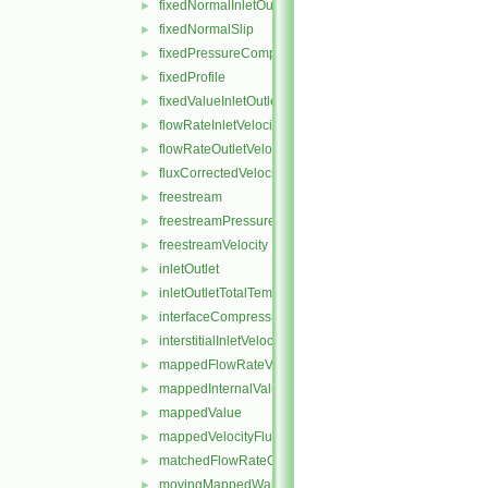
fixedNormalInletOutletVelocity
►
fixedNormalSlip
►
fixedPressureCompressibleDensity
►
fixedProfile
►
fixedValueInletOutlet
►
flowRateInletVelocity
►
flowRateOutletVelocity
►
fluxCorrectedVelocity
►
freestream
►
freestreamPressure
►
freestreamVelocity
►
inletOutlet
►
inletOutletTotalTemperature
►
interfaceCompression
►
interstitialInletVelocity
►
mappedFlowRateVelocity
►
mappedInternalValue
►
mappedValue
►
mappedVelocityFlux
►
matchedFlowRateOutletVelocity
►
movingMappedWallVelocity
►