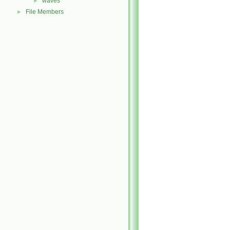
waves
►
File Members
►