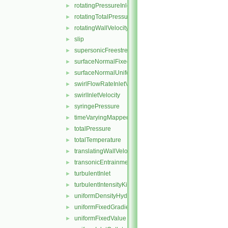
rotatingPressureInletOutletVelocity
►
rotatingTotalPressure
►
rotatingWallVelocity
►
slip
►
supersonicFreestream
►
surfaceNormalFixedValue
►
surfaceNormalUniformFixedValue
►
swirlFlowRateInletVelocity
►
swirlInletVelocity
►
syringePressure
►
timeVaryingMappedFixedValue
►
totalPressure
►
totalTemperature
►
translatingWallVelocity
►
transonicEntrainmentPressure
►
turbulentInlet
►
turbulentIntensityKineticEnergyInlet
►
uniformDensityHydrostaticPressure
►
uniformFixedGradient
►
uniformFixedValue
►