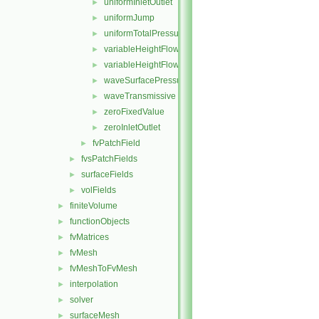
uniformInletOutlet
►
uniformJump
►
uniformTotalPressure
►
variableHeightFlowRate
►
variableHeightFlowRateInletVelocity
►
waveSurfacePressure
►
waveTransmissive
►
zeroFixedValue
►
zeroInletOutlet
►
fvPatchField
►
fvsPatchFields
►
surfaceFields
►
volFields
►
finiteVolume
►
functionObjects
►
fvMatrices
►
fvMesh
►
fvMeshToFvMesh
►
interpolation
►
solver
►
surfaceMesh
►