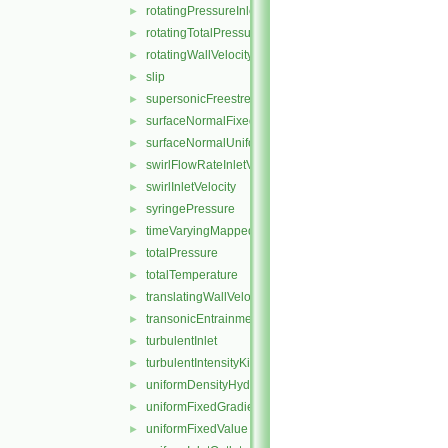
rotatingPressureInletOutletVelocity
►
rotatingTotalPressure
►
rotatingWallVelocity
►
slip
►
supersonicFreestream
►
surfaceNormalFixedValue
►
surfaceNormalUniformFixedValue
►
swirlFlowRateInletVelocity
►
swirlInletVelocity
►
syringePressure
►
timeVaryingMappedFixedValue
►
totalPressure
►
totalTemperature
►
translatingWallVelocity
►
transonicEntrainmentPressure
►
turbulentInlet
►
turbulentIntensityKineticEnergyInlet
►
uniformDensityHydrostaticPressure
►
uniformFixedGradient
►
uniformFixedValue
►