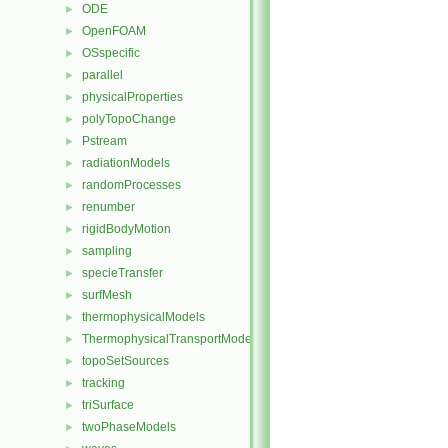
ODE
►
OpenFOAM
►
OSspecific
►
parallel
►
physicalProperties
►
polyTopoChange
►
Pstream
►
radiationModels
►
randomProcesses
►
renumber
►
rigidBodyMotion
►
sampling
►
specieTransfer
►
surfMesh
►
thermophysicalModels
►
ThermophysicalTransportModels
►
topoSetSources
►
tracking
►
triSurface
►
twoPhaseModels
►