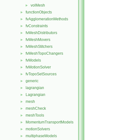
volMesh
►
functionObjects
►
fvAgglomerationMethods
►
fvConstraints
►
fvMeshDistributors
►
fvMeshMovers
►
fvMeshStitchers
►
fvMeshTopoChangers
►
fvModels
►
fvMotionSolver
►
fvTopoSetSources
►
generic
►
lagrangian
►
Lagrangian
►
mesh
►
meshCheck
►
meshTools
►
MomentumTransportModels
►
motionSolvers
►
multiphaseModels
►