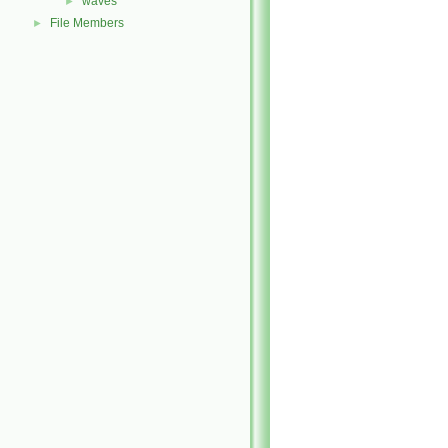
waves
►
File Members
►