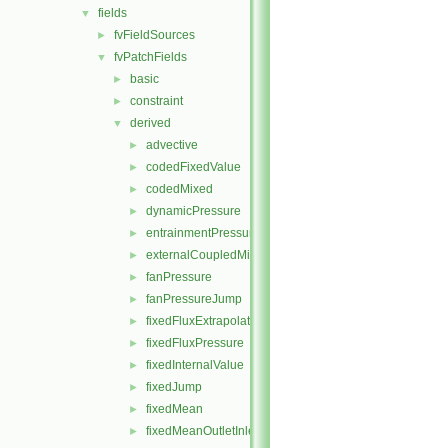
fields
▼
fvFieldSources
►
fvPatchFields
▼
basic
►
constraint
►
derived
▼
advective
►
codedFixedValue
►
codedMixed
►
dynamicPressure
►
entrainmentPressure
►
externalCoupledMixed
►
fanPressure
►
fanPressureJump
►
fixedFluxExtrapolatedPressure
►
fixedFluxPressure
►
fixedInternalValue
►
fixedJump
►
fixedMean
►
fixedMeanOutletInlet
►