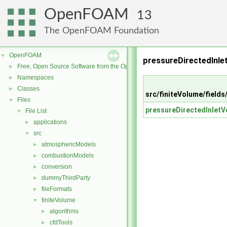
OpenFOAM
13
The OpenFOAM Foundation
OpenFOAM
▼
pressureDirectedInlet
Free, Open Source Software from the OpenFOAM Foundation
►
Namespaces
►
Classes
►
src/finiteVolume/fields
Files
▼
pressureDirectedInletV
File List
▼
applications
►
src
▼
atmosphericModels
►
combustionModels
►
conversion
►
dummyThirdParty
►
fileFormats
►
finiteVolume
▼
algorithms
►
cfdTools
►