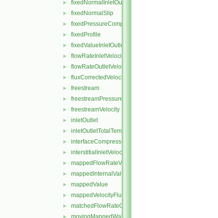
fixedNormalInletOutletVelocity
►
fixedNormalSlip
►
fixedPressureCompressibleDensity
►
fixedProfile
►
fixedValueInletOutlet
►
flowRateInletVelocity
►
flowRateOutletVelocity
►
fluxCorrectedVelocity
►
freestream
►
freestreamPressure
►
freestreamVelocity
►
inletOutlet
►
inletOutletTotalTemperature
►
interfaceCompression
►
interstitialInletVelocity
►
mappedFlowRateVelocity
►
mappedInternalValue
►
mappedValue
►
mappedVelocityFlux
►
matchedFlowRateOutletVelocity
►
movingMappedWallVelocity
►