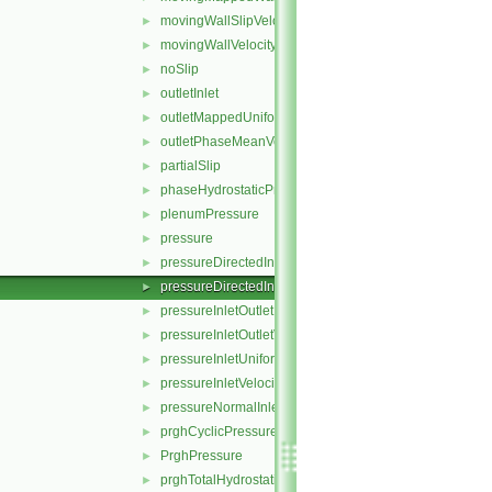
movingWallSlipVelocity
►
movingWallVelocity
►
noSlip
►
outletInlet
►
outletMappedUniformInlet
►
outletPhaseMeanVelocity
►
partialSlip
►
phaseHydrostaticPressure
►
plenumPressure
►
pressure
►
pressureDirectedInletOutletVelocity
►
pressureDirectedInletVelocity
►
pressureInletOutletParSlipVelocity
►
pressureInletOutletVelocity
►
pressureInletUniformVelocity
►
pressureInletVelocity
►
pressureNormalInletOutletVelocity
►
prghCyclicPressure
►
PrghPressure
►
prghTotalHydrostaticPressure
►