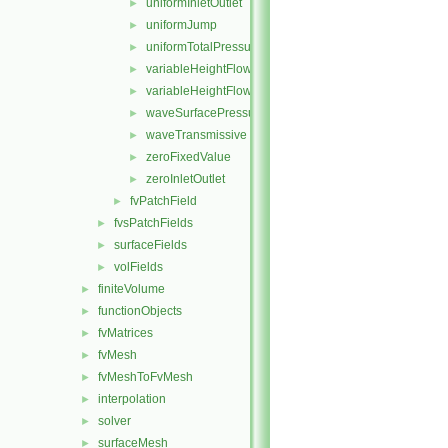
uniformInletOutlet
►
uniformJump
►
uniformTotalPressure
►
variableHeightFlowRate
►
variableHeightFlowRateInletVelocity
►
waveSurfacePressure
►
waveTransmissive
►
zeroFixedValue
►
zeroInletOutlet
►
fvPatchField
►
fvsPatchFields
►
surfaceFields
►
volFields
►
finiteVolume
►
functionObjects
►
fvMatrices
►
fvMesh
►
fvMeshToFvMesh
►
interpolation
►
solver
►
surfaceMesh
►