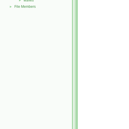
waves
►
File Members
►