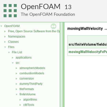
OpenFOAM
13
The OpenFOAM Foundation
OpenFOAM
▼
movingWallVelocity 
Free, Open Source Software from the OpenFOAM Foundation
►
Namespaces
►
Classes
►
src/finiteVolume/fields
Files
▼
movingWallVelocityFvP
File List
▼
applications
►
src
▼
atmosphericModels
►
combustionModels
►
conversion
►
dummyThirdParty
►
fileFormats
►
finiteVolume
▼
algorithms
►
cfdTools
►