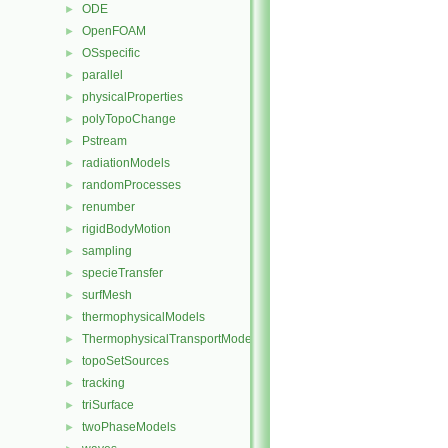
ODE
►
OpenFOAM
►
OSspecific
►
parallel
►
physicalProperties
►
polyTopoChange
►
Pstream
►
radiationModels
►
randomProcesses
►
renumber
►
rigidBodyMotion
►
sampling
►
specieTransfer
►
surfMesh
►
thermophysicalModels
►
ThermophysicalTransportModels
►
topoSetSources
►
tracking
►
triSurface
►
twoPhaseModels
►