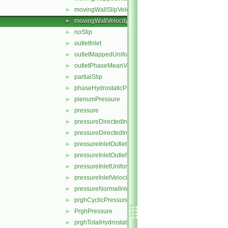
movingWallSlipVelocity
►
movingWallVelocity
►
noSlip
►
outletInlet
►
outletMappedUniformInlet
►
outletPhaseMeanVelocity
►
partialSlip
►
phaseHydrostaticPressure
►
plenumPressure
►
pressure
►
pressureDirectedInletOutletVelocity
►
pressureDirectedInletVelocity
►
pressureInletOutletParSlipVelocity
►
pressureInletOutletVelocity
►
pressureInletUniformVelocity
►
pressureInletVelocity
►
pressureNormalInletOutletVelocity
►
prghCyclicPressure
►
PrghPressure
►
prghTotalHydrostaticPressure
►