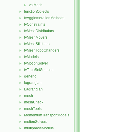
volMesh
►
functionObjects
►
fvAgglomerationMethods
►
fvConstraints
►
fvMeshDistributors
►
fvMeshMovers
►
fvMeshStitchers
►
fvMeshTopoChangers
►
fvModels
►
fvMotionSolver
►
fvTopoSetSources
►
generic
►
lagrangian
►
Lagrangian
►
mesh
►
meshCheck
►
meshTools
►
MomentumTransportModels
►
motionSolvers
►
multiphaseModels
►