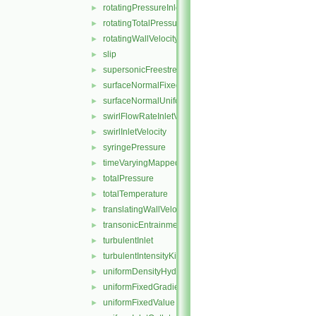
rotatingPressureInletOutletVelocity
►
rotatingTotalPressure
►
rotatingWallVelocity
►
slip
►
supersonicFreestream
►
surfaceNormalFixedValue
►
surfaceNormalUniformFixedValue
►
swirlFlowRateInletVelocity
►
swirlInletVelocity
►
syringePressure
►
timeVaryingMappedFixedValue
►
totalPressure
►
totalTemperature
►
translatingWallVelocity
►
transonicEntrainmentPressure
►
turbulentInlet
►
turbulentIntensityKineticEnergyInlet
►
uniformDensityHydrostaticPressure
►
uniformFixedGradient
►
uniformFixedValue
►