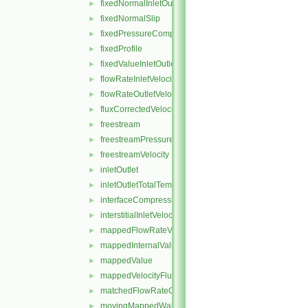
fixedNormalInletOutletVelocity
►
fixedNormalSlip
►
fixedPressureCompressibleDensity
►
fixedProfile
►
fixedValueInletOutlet
►
flowRateInletVelocity
►
flowRateOutletVelocity
►
fluxCorrectedVelocity
►
freestream
►
freestreamPressure
►
freestreamVelocity
►
inletOutlet
►
inletOutletTotalTemperature
►
interfaceCompression
►
interstitialInletVelocity
►
mappedFlowRateVelocity
►
mappedInternalValue
►
mappedValue
►
mappedVelocityFlux
►
matchedFlowRateOutletVelocity
►
movingMappedWallVelocity
►