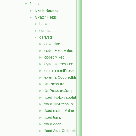
fields
▼
fvFieldSources
►
fvPatchFields
▼
basic
►
constraint
►
derived
▼
advective
►
codedFixedValue
►
codedMixed
►
dynamicPressure
►
entrainmentPressure
►
externalCoupledMixed
►
fanPressure
►
fanPressureJump
►
fixedFluxExtrapolatedPressure
►
fixedFluxPressure
►
fixedInternalValue
►
fixedJump
►
fixedMean
►
fixedMeanOutletInlet
►