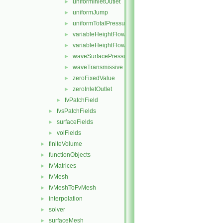
uniformInletOutlet
►
uniformJump
►
uniformTotalPressure
►
variableHeightFlowRate
►
variableHeightFlowRateInletVelocity
►
waveSurfacePressure
►
waveTransmissive
►
zeroFixedValue
►
zeroInletOutlet
►
fvPatchField
►
fvsPatchFields
►
surfaceFields
►
volFields
►
finiteVolume
►
functionObjects
►
fvMatrices
►
fvMesh
►
fvMeshToFvMesh
►
interpolation
►
solver
►
surfaceMesh
►