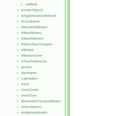
volMesh
►
functionObjects
►
fvAgglomerationMethods
►
fvConstraints
►
fvMeshDistributors
►
fvMeshMovers
►
fvMeshStitchers
►
fvMeshTopoChangers
►
fvModels
►
fvMotionSolver
►
fvTopoSetSources
►
generic
►
lagrangian
►
Lagrangian
►
mesh
►
meshCheck
►
meshTools
►
MomentumTransportModels
►
motionSolvers
►
multiphaseModels
►