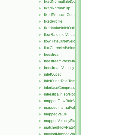
fixedNormalInletOutletVelocity
►
fixedNormalSlip
►
fixedPressureCompressibleDensity
►
fixedProfile
►
fixedValueInletOutlet
►
flowRateInletVelocity
►
flowRateOutletVelocity
►
fluxCorrectedVelocity
►
freestream
►
freestreamPressure
►
freestreamVelocity
►
inletOutlet
►
inletOutletTotalTemperature
►
interfaceCompression
►
interstitialInletVelocity
►
mappedFlowRateVelocity
►
mappedInternalValue
►
mappedValue
►
mappedVelocityFlux
►
matchedFlowRateOutletVelocity
►
movingMappedWallVelocity
►