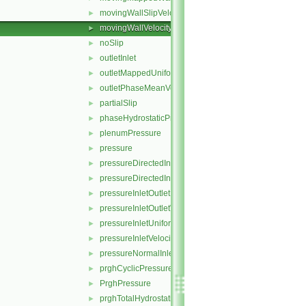
movingWallSlipVelocity
►
movingWallVelocity
►
noSlip
►
outletInlet
►
outletMappedUniformInlet
►
outletPhaseMeanVelocity
►
partialSlip
►
phaseHydrostaticPressure
►
plenumPressure
►
pressure
►
pressureDirectedInletOutletVelocity
►
pressureDirectedInletVelocity
►
pressureInletOutletParSlipVelocity
►
pressureInletOutletVelocity
►
pressureInletUniformVelocity
►
pressureInletVelocity
►
pressureNormalInletOutletVelocity
►
prghCyclicPressure
►
PrghPressure
►
prghTotalHydrostaticPressure
►