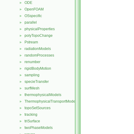
ODE
►
OpenFOAM
►
OSspecific
►
parallel
►
physicalProperties
►
polyTopoChange
►
Pstream
►
radiationModels
►
randomProcesses
►
renumber
►
rigidBodyMotion
►
sampling
►
specieTransfer
►
surfMesh
►
thermophysicalModels
►
ThermophysicalTransportModels
►
topoSetSources
►
tracking
►
triSurface
►
twoPhaseModels
►