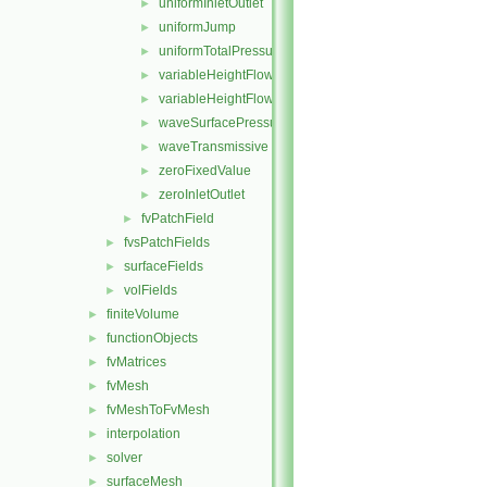
uniformInletOutlet
►
uniformJump
►
uniformTotalPressure
►
variableHeightFlowRate
►
variableHeightFlowRateInletVelocity
►
waveSurfacePressure
►
waveTransmissive
►
zeroFixedValue
►
zeroInletOutlet
►
fvPatchField
►
fvsPatchFields
►
surfaceFields
►
volFields
►
finiteVolume
►
functionObjects
►
fvMatrices
►
fvMesh
►
fvMeshToFvMesh
►
interpolation
►
solver
►
surfaceMesh
►