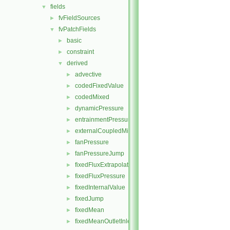
fields
▼
fvFieldSources
►
fvPatchFields
▼
basic
►
constraint
►
derived
▼
advective
►
codedFixedValue
►
codedMixed
►
dynamicPressure
►
entrainmentPressure
►
externalCoupledMixed
►
fanPressure
►
fanPressureJump
►
fixedFluxExtrapolatedPressure
►
fixedFluxPressure
►
fixedInternalValue
►
fixedJump
►
fixedMean
►
fixedMeanOutletInlet
►