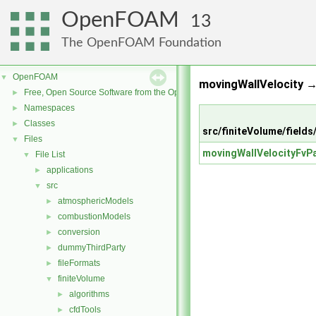
OpenFOAM
13
The OpenFOAM Foundation
OpenFOAM
▼
movingWallVelocity →
Free, Open Source Software from the OpenFOAM Foundation
►
Namespaces
►
Classes
►
src/finiteVolume/fields
Files
▼
movingWallVelocityFvP
File List
▼
applications
►
src
▼
atmosphericModels
►
combustionModels
►
conversion
►
dummyThirdParty
►
fileFormats
►
finiteVolume
▼
algorithms
►
cfdTools
►