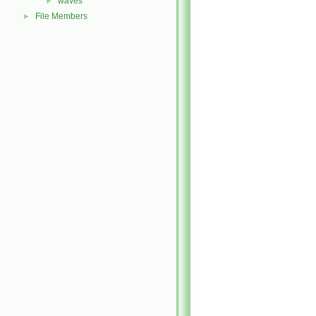
waves
►
File Members
►