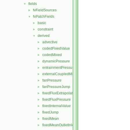
fields
▼
fvFieldSources
►
fvPatchFields
▼
basic
►
constraint
►
derived
▼
advective
►
codedFixedValue
►
codedMixed
►
dynamicPressure
►
entrainmentPressure
►
externalCoupledMixed
►
fanPressure
►
fanPressureJump
►
fixedFluxExtrapolatedPressure
►
fixedFluxPressure
►
fixedInternalValue
►
fixedJump
►
fixedMean
►
fixedMeanOutletInlet
►