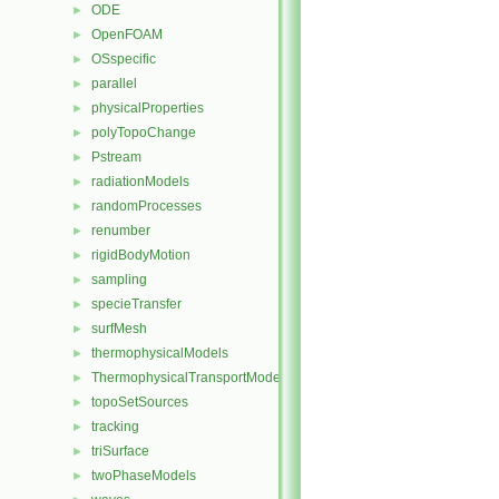
ODE
►
OpenFOAM
►
OSspecific
►
parallel
►
physicalProperties
►
polyTopoChange
►
Pstream
►
radiationModels
►
randomProcesses
►
renumber
►
rigidBodyMotion
►
sampling
►
specieTransfer
►
surfMesh
►
thermophysicalModels
►
ThermophysicalTransportModels
►
topoSetSources
►
tracking
►
triSurface
►
twoPhaseModels
►