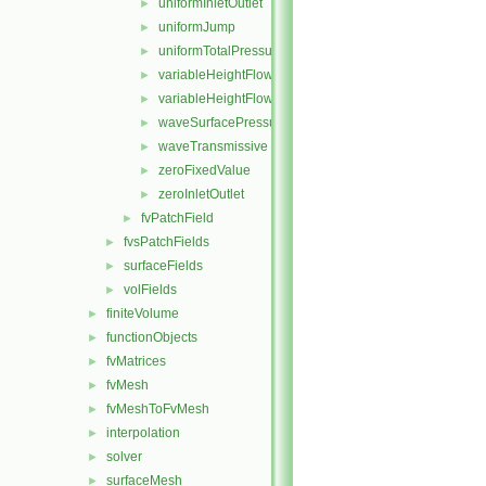
uniformInletOutlet
►
uniformJump
►
uniformTotalPressure
►
variableHeightFlowRate
►
variableHeightFlowRateInletVelocity
►
waveSurfacePressure
►
waveTransmissive
►
zeroFixedValue
►
zeroInletOutlet
►
fvPatchField
►
fvsPatchFields
►
surfaceFields
►
volFields
►
finiteVolume
►
functionObjects
►
fvMatrices
►
fvMesh
►
fvMeshToFvMesh
►
interpolation
►
solver
►
surfaceMesh
►