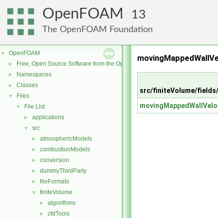
OpenFOAM
13
The OpenFOAM Foundation
OpenFOAM
▼
movingMappedWallVe
Free, Open Source Software from the OpenFOAM Foundation
►
Namespaces
►
Classes
►
src/finiteVolume/field
Files
▼
movingMappedWallVeloc
File List
▼
applications
►
src
▼
atmosphericModels
►
combustionModels
►
conversion
►
dummyThirdParty
►
fileFormats
►
finiteVolume
▼
algorithms
►
cfdTools
►