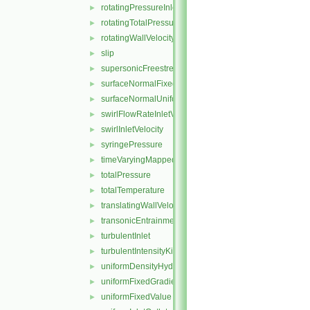
rotatingPressureInletOutletVelocity
►
rotatingTotalPressure
►
rotatingWallVelocity
►
slip
►
supersonicFreestream
►
surfaceNormalFixedValue
►
surfaceNormalUniformFixedValue
►
swirlFlowRateInletVelocity
►
swirlInletVelocity
►
syringePressure
►
timeVaryingMappedFixedValue
►
totalPressure
►
totalTemperature
►
translatingWallVelocity
►
transonicEntrainmentPressure
►
turbulentInlet
►
turbulentIntensityKineticEnergyInlet
►
uniformDensityHydrostaticPressure
►
uniformFixedGradient
►
uniformFixedValue
►