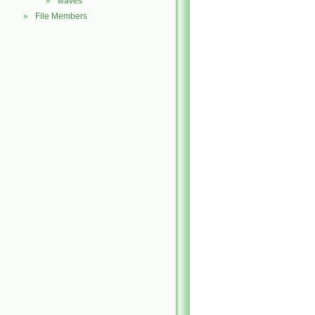
waves
►
File Members
►