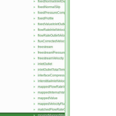
fixedNormalInletOutletVelocity
►
fixedNormalSlip
►
fixedPressureCompressibleDensity
►
fixedProfile
►
fixedValueInletOutlet
►
flowRateInletVelocity
►
flowRateOutletVelocity
►
fluxCorrectedVelocity
►
freestream
►
freestreamPressure
►
freestreamVelocity
►
inletOutlet
►
inletOutletTotalTemperature
►
interfaceCompression
►
interstitialInletVelocity
►
mappedFlowRateVelocity
►
mappedInternalValue
►
mappedValue
►
mappedVelocityFlux
►
matchedFlowRateOutletVelocity
►
movingMappedWallVelocity
►