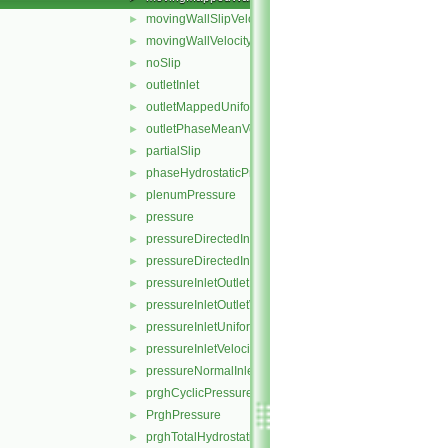
movingWallSlipVelocity
►
movingWallVelocity
►
noSlip
►
outletInlet
►
outletMappedUniformInlet
►
outletPhaseMeanVelocity
►
partialSlip
►
phaseHydrostaticPressure
►
plenumPressure
►
pressure
►
pressureDirectedInletOutletVelocity
►
pressureDirectedInletVelocity
►
pressureInletOutletParSlipVelocity
►
pressureInletOutletVelocity
►
pressureInletUniformVelocity
►
pressureInletVelocity
►
pressureNormalInletOutletVelocity
►
prghCyclicPressure
►
PrghPressure
►
prghTotalHydrostaticPressure
►