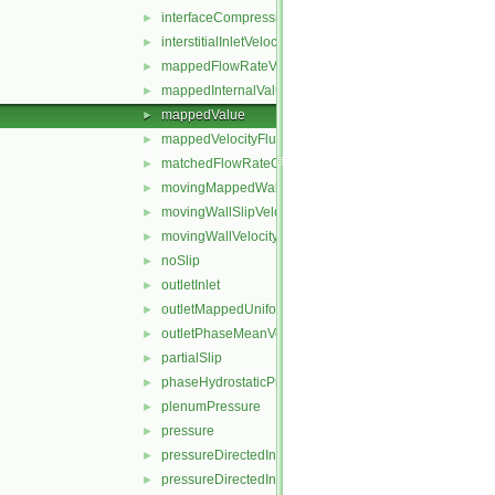
interfaceCompression
►
interstitialInletVelocity
►
mappedFlowRateVelocity
►
mappedInternalValue
►
mappedValue
►
mappedVelocityFlux
►
matchedFlowRateOutletVelocity
►
movingMappedWallVelocity
►
movingWallSlipVelocity
►
movingWallVelocity
►
noSlip
►
outletInlet
►
outletMappedUniformInlet
►
outletPhaseMeanVelocity
►
partialSlip
►
phaseHydrostaticPressure
►
plenumPressure
►
pressure
►
pressureDirectedInletOutletVelocity
►
pressureDirectedInletVelocity
►