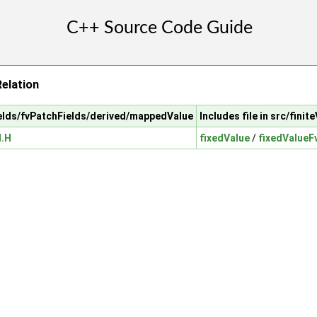
elation
fields/fvPatchFields/derived/mappedValue
Includes file in src/fini
d.H
fixedValue
/
fixedValueF