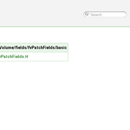
teVolume/fields/fvPatchFields/basic
vPatchFields.H