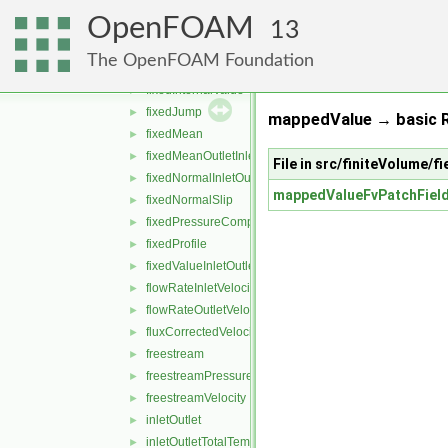
fanPressure
►
OpenFOAM
fanPressureJump
►
13
fixedFluxExtrapolatedPressure
►
The OpenFOAM Foundation
fixedFluxPressure
►
fixedInternalValue
►
fixedJump
►
mappedValue → basic R
fixedMean
►
fixedMeanOutletInlet
►
File in src/finiteVolume/
fixedNormalInletOutletVelocity
►
mappedValueFvPatchFiel
fixedNormalSlip
►
fixedPressureCompressibleDensity
►
fixedProfile
►
fixedValueInletOutlet
►
flowRateInletVelocity
►
flowRateOutletVelocity
►
fluxCorrectedVelocity
►
freestream
►
freestreamPressure
►
freestreamVelocity
►
inletOutlet
►
inletOutletTotalTemperature
►