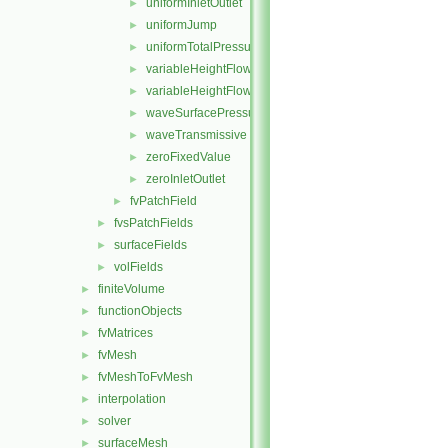
uniformInletOutlet
►
uniformJump
►
uniformTotalPressure
►
variableHeightFlowRate
►
variableHeightFlowRateInletVelocity
►
waveSurfacePressure
►
waveTransmissive
►
zeroFixedValue
►
zeroInletOutlet
►
fvPatchField
►
fvsPatchFields
►
surfaceFields
►
volFields
►
finiteVolume
►
functionObjects
►
fvMatrices
►
fvMesh
►
fvMeshToFvMesh
►
interpolation
►
solver
►
surfaceMesh
►