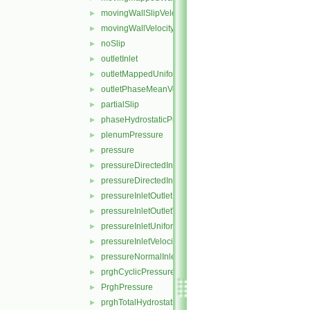
movingWallSlipVelocity
►
movingWallVelocity
►
noSlip
►
outletInlet
►
outletMappedUniformInlet
►
outletPhaseMeanVelocity
►
partialSlip
►
phaseHydrostaticPressure
►
plenumPressure
►
pressure
►
pressureDirectedInletOutletVelocity
►
pressureDirectedInletVelocity
►
pressureInletOutletParSlipVelocity
►
pressureInletOutletVelocity
►
pressureInletUniformVelocity
►
pressureInletVelocity
►
pressureNormalInletOutletVelocity
►
prghCyclicPressure
►
PrghPressure
►
prghTotalHydrostaticPressure
►