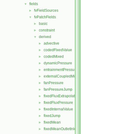
fields
▼
fvFieldSources
►
fvPatchFields
▼
basic
►
constraint
►
derived
▼
advective
►
codedFixedValue
►
codedMixed
►
dynamicPressure
►
entrainmentPressure
►
externalCoupledMixed
►
fanPressure
►
fanPressureJump
►
fixedFluxExtrapolatedPressure
►
fixedFluxPressure
►
fixedInternalValue
►
fixedJump
►
fixedMean
►
fixedMeanOutletInlet
►