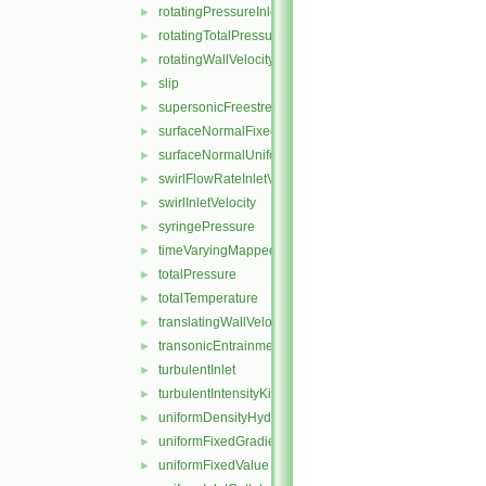
rotatingPressureInletOutletVelocity
►
rotatingTotalPressure
►
rotatingWallVelocity
►
slip
►
supersonicFreestream
►
surfaceNormalFixedValue
►
surfaceNormalUniformFixedValue
►
swirlFlowRateInletVelocity
►
swirlInletVelocity
►
syringePressure
►
timeVaryingMappedFixedValue
►
totalPressure
►
totalTemperature
►
translatingWallVelocity
►
transonicEntrainmentPressure
►
turbulentInlet
►
turbulentIntensityKineticEnergyInlet
►
uniformDensityHydrostaticPressure
►
uniformFixedGradient
►
uniformFixedValue
►