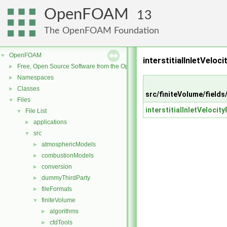
OpenFOAM
13
The OpenFOAM Foundation
OpenFOAM
▼
interstitialInletVeloc
Free, Open Source Software from the OpenFOAM Foundation
►
Namespaces
►
Classes
►
src/finiteVolume/fields/
Files
▼
interstitialInletVeloci
File List
▼
applications
►
src
▼
atmosphericModels
►
combustionModels
►
conversion
►
dummyThirdParty
►
fileFormats
►
finiteVolume
▼
algorithms
►
cfdTools
►