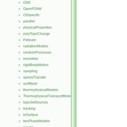
ODE
►
OpenFOAM
►
OSspecific
►
parallel
►
physicalProperties
►
polyTopoChange
►
Pstream
►
radiationModels
►
randomProcesses
►
renumber
►
rigidBodyMotion
►
sampling
►
specieTransfer
►
surfMesh
►
thermophysicalModels
►
ThermophysicalTransportModels
►
topoSetSources
►
tracking
►
triSurface
►
twoPhaseModels
►