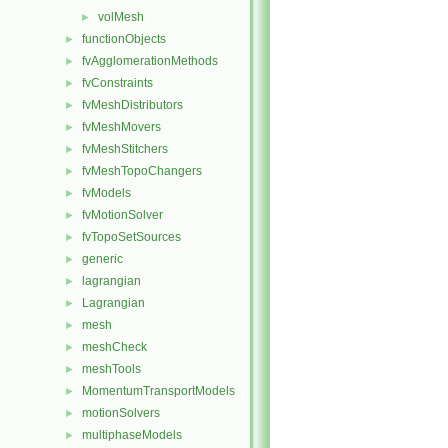
volMesh
►
functionObjects
►
fvAgglomerationMethods
►
fvConstraints
►
fvMeshDistributors
►
fvMeshMovers
►
fvMeshStitchers
►
fvMeshTopoChangers
►
fvModels
►
fvMotionSolver
►
fvTopoSetSources
►
generic
►
lagrangian
►
Lagrangian
►
mesh
►
meshCheck
►
meshTools
►
MomentumTransportModels
►
motionSolvers
►
multiphaseModels
►