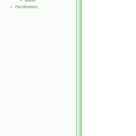
waves
►
File Members
►