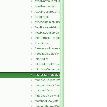
fixedNormalInletOutletVelocity
►
fixedNormalSlip
►
fixedPressureCompressibleDensity
►
fixedProfile
►
fixedValueInletOutlet
►
flowRateInletVelocity
►
flowRateOutletVelocity
►
fluxCorrectedVelocity
►
freestream
►
freestreamPressure
►
freestreamVelocity
►
inletOutlet
►
inletOutletTotalTemperature
►
interfaceCompression
►
interstitialInletVelocity
►
mappedFlowRateVelocity
►
mappedInternalValue
►
mappedValue
►
mappedVelocityFlux
►
matchedFlowRateOutletVelocity
►
movingMappedWallVelocity
►