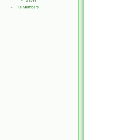
waves
►
File Members
►