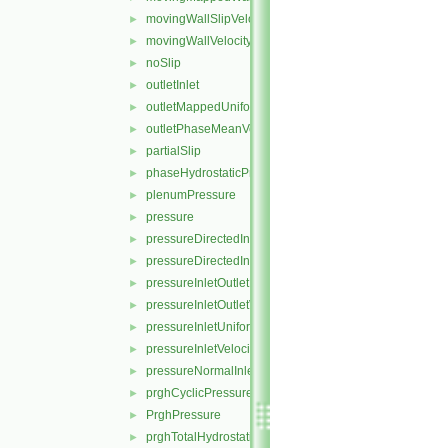
movingWallSlipVelocity
►
movingWallVelocity
►
noSlip
►
outletInlet
►
outletMappedUniformInlet
►
outletPhaseMeanVelocity
►
partialSlip
►
phaseHydrostaticPressure
►
plenumPressure
►
pressure
►
pressureDirectedInletOutletVelocity
►
pressureDirectedInletVelocity
►
pressureInletOutletParSlipVelocity
►
pressureInletOutletVelocity
►
pressureInletUniformVelocity
►
pressureInletVelocity
►
pressureNormalInletOutletVelocity
►
prghCyclicPressure
►
PrghPressure
►
prghTotalHydrostaticPressure
►