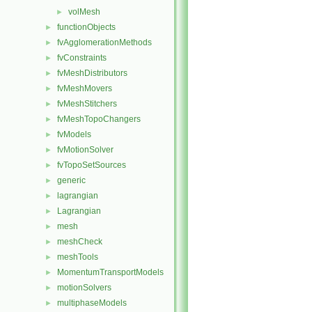
volMesh
►
functionObjects
►
fvAgglomerationMethods
►
fvConstraints
►
fvMeshDistributors
►
fvMeshMovers
►
fvMeshStitchers
►
fvMeshTopoChangers
►
fvModels
►
fvMotionSolver
►
fvTopoSetSources
►
generic
►
lagrangian
►
Lagrangian
►
mesh
►
meshCheck
►
meshTools
►
MomentumTransportModels
►
motionSolvers
►
multiphaseModels
►