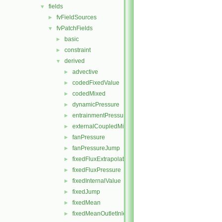
fields
▼
fvFieldSources
►
fvPatchFields
▼
basic
►
constraint
►
derived
▼
advective
►
codedFixedValue
►
codedMixed
►
dynamicPressure
►
entrainmentPressure
►
externalCoupledMixed
►
fanPressure
►
fanPressureJump
►
fixedFluxExtrapolatedPressure
►
fixedFluxPressure
►
fixedInternalValue
►
fixedJump
►
fixedMean
►
fixedMeanOutletInlet
►