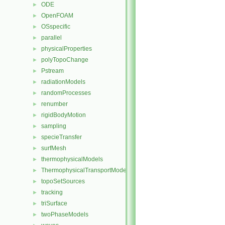
ODE
►
OpenFOAM
►
OSspecific
►
parallel
►
physicalProperties
►
polyTopoChange
►
Pstream
►
radiationModels
►
randomProcesses
►
renumber
►
rigidBodyMotion
►
sampling
►
specieTransfer
►
surfMesh
►
thermophysicalModels
►
ThermophysicalTransportModels
►
topoSetSources
►
tracking
►
triSurface
►
twoPhaseModels
►