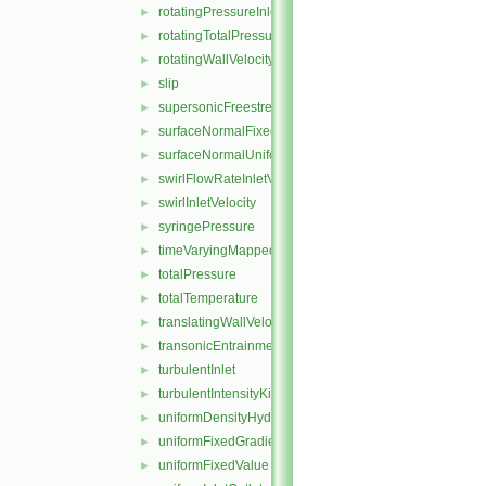
rotatingPressureInletOutletVelocity
►
rotatingTotalPressure
►
rotatingWallVelocity
►
slip
►
supersonicFreestream
►
surfaceNormalFixedValue
►
surfaceNormalUniformFixedValue
►
swirlFlowRateInletVelocity
►
swirlInletVelocity
►
syringePressure
►
timeVaryingMappedFixedValue
►
totalPressure
►
totalTemperature
►
translatingWallVelocity
►
transonicEntrainmentPressure
►
turbulentInlet
►
turbulentIntensityKineticEnergyInlet
►
uniformDensityHydrostaticPressure
►
uniformFixedGradient
►
uniformFixedValue
►