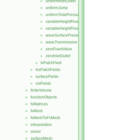
uniformInletOutlet
►
uniformJump
►
uniformTotalPressure
►
variableHeightFlowRate
►
variableHeightFlowRateInletVelocity
►
waveSurfacePressure
►
waveTransmissive
►
zeroFixedValue
►
zeroInletOutlet
►
fvPatchField
►
fvsPatchFields
►
surfaceFields
►
volFields
►
finiteVolume
►
functionObjects
►
fvMatrices
►
fvMesh
►
fvMeshToFvMesh
►
interpolation
►
solver
►
surfaceMesh
►