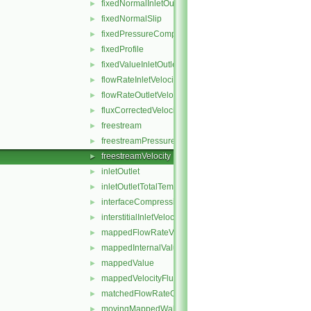
fixedNormalInletOutletVelocity
►
fixedNormalSlip
►
fixedPressureCompressibleDensity
►
fixedProfile
►
fixedValueInletOutlet
►
flowRateInletVelocity
►
flowRateOutletVelocity
►
fluxCorrectedVelocity
►
freestream
►
freestreamPressure
►
freestreamVelocity
►
inletOutlet
►
inletOutletTotalTemperature
►
interfaceCompression
►
interstitialInletVelocity
►
mappedFlowRateVelocity
►
mappedInternalValue
►
mappedValue
►
mappedVelocityFlux
►
matchedFlowRateOutletVelocity
►
movingMappedWallVelocity
►