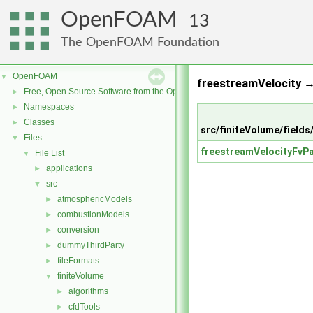
OpenFOAM
13
The OpenFOAM Foundation
OpenFOAM
▼
freestreamVelocity →
Free, Open Source Software from the OpenFOAM Foundation
►
Namespaces
►
Classes
►
src/finiteVolume/fields
Files
▼
freestreamVelocityFvPa
File List
▼
applications
►
src
▼
atmosphericModels
►
combustionModels
►
conversion
►
dummyThirdParty
►
fileFormats
►
finiteVolume
▼
algorithms
►
cfdTools
►