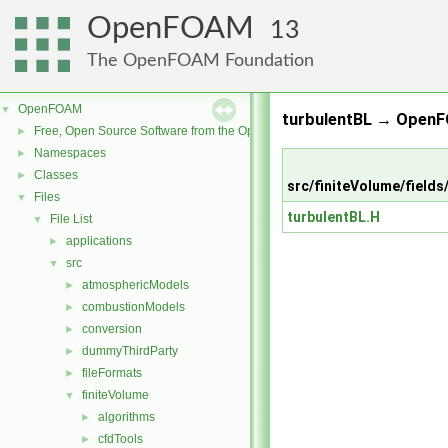
OpenFOAM
13
The OpenFOAM Foundation
OpenFOAM
▼
turbulentBL → OpenF
Free, Open Source Software from the OpenFOAM Foundation
►
Namespaces
►
Classes
►
src/finiteVolume/fields
Files
▼
turbulentBL.H
File List
▼
applications
►
src
▼
atmosphericModels
►
combustionModels
►
conversion
►
dummyThirdParty
►
fileFormats
►
finiteVolume
▼
algorithms
►
cfdTools
►