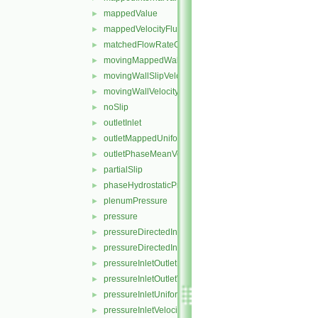
mappedValue
►
mappedVelocityFlux
►
matchedFlowRateOutletVelocity
►
movingMappedWallVelocity
►
movingWallSlipVelocity
►
movingWallVelocity
►
noSlip
►
outletInlet
►
outletMappedUniformInlet
►
outletPhaseMeanVelocity
►
partialSlip
►
phaseHydrostaticPressure
►
plenumPressure
►
pressure
►
pressureDirectedInletOutletVelocity
►
pressureDirectedInletVelocity
►
pressureInletOutletParSlipVelocity
►
pressureInletOutletVelocity
►
pressureInletUniformVelocity
►
pressureInletVelocity
►