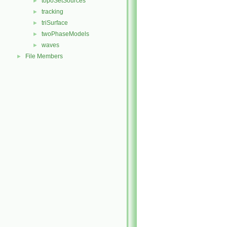
topoSetSources
►
tracking
►
triSurface
►
twoPhaseModels
►
waves
►
File Members
►