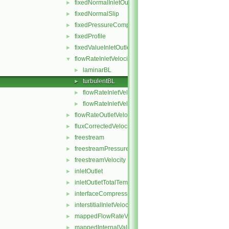
fixedNormalInletOutletVelocity
►
fixedNormalSlip
►
fixedPressureCompressibleDensity
►
fixedProfile
►
fixedValueInletOutlet
►
flowRateInletVelocity
▼
laminarBL
►
turbulentBL
►
flowRateInletVelocityFvPatchVectorField.C
►
flowRateInletVelocityFvPatchVectorField.H
►
flowRateOutletVelocity
►
fluxCorrectedVelocity
►
freestream
►
freestreamPressure
►
freestreamVelocity
►
inletOutlet
►
inletOutletTotalTemperature
►
interfaceCompression
►
interstitialInletVelocity
►
mappedFlowRateVelocity
►
mappedInternalValue
►