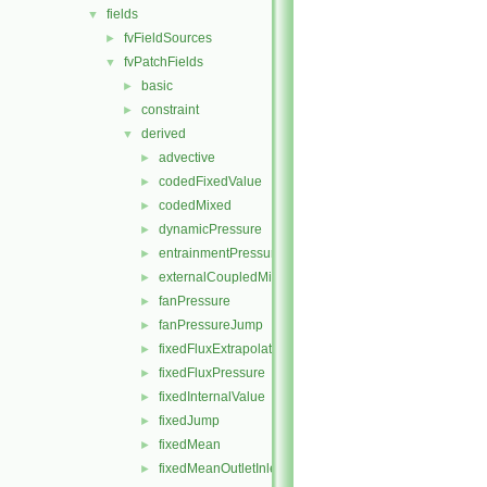
fields
▼
fvFieldSources
►
fvPatchFields
▼
basic
►
constraint
►
derived
▼
advective
►
codedFixedValue
►
codedMixed
►
dynamicPressure
►
entrainmentPressure
►
externalCoupledMixed
►
fanPressure
►
fanPressureJump
►
fixedFluxExtrapolatedPressure
►
fixedFluxPressure
►
fixedInternalValue
►
fixedJump
►
fixedMean
►
fixedMeanOutletInlet
►