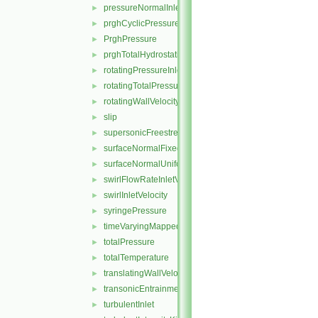
pressureNormalInletOutletVelocity
►
prghCyclicPressure
►
PrghPressure
►
prghTotalHydrostaticPressure
►
rotatingPressureInletOutletVelocity
►
rotatingTotalPressure
►
rotatingWallVelocity
►
slip
►
supersonicFreestream
►
surfaceNormalFixedValue
►
surfaceNormalUniformFixedValue
►
swirlFlowRateInletVelocity
►
swirlInletVelocity
►
syringePressure
►
timeVaryingMappedFixedValue
►
totalPressure
►
totalTemperature
►
translatingWallVelocity
►
transonicEntrainmentPressure
►
turbulentInlet
►