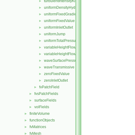
turbulentIntensityKineticEnergyInlet
►
uniformDensityHydrostaticPressure
►
uniformFixedGradient
►
uniformFixedValue
►
uniformInletOutlet
►
uniformJump
►
uniformTotalPressure
►
variableHeightFlowRate
►
variableHeightFlowRateInletVelocity
►
waveSurfacePressure
►
waveTransmissive
►
zeroFixedValue
►
zeroInletOutlet
►
fvPatchField
►
fvsPatchFields
►
surfaceFields
►
volFields
►
finiteVolume
►
functionObjects
►
fvMatrices
►
fvMesh
►