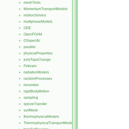
meshTools
►
MomentumTransportModels
►
motionSolvers
►
multiphaseModels
►
ODE
►
OpenFOAM
►
OSspecific
►
parallel
►
physicalProperties
►
polyTopoChange
►
Pstream
►
radiationModels
►
randomProcesses
►
renumber
►
rigidBodyMotion
►
sampling
►
specieTransfer
►
surfMesh
►
thermophysicalModels
►
ThermophysicalTransportModels
►