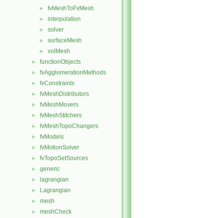
fvMeshToFvMesh
►
interpolation
►
solver
►
surfaceMesh
►
volMesh
►
functionObjects
►
fvAgglomerationMethods
►
fvConstraints
►
fvMeshDistributors
►
fvMeshMovers
►
fvMeshStitchers
►
fvMeshTopoChangers
►
fvModels
►
fvMotionSolver
►
fvTopoSetSources
►
generic
►
lagrangian
►
Lagrangian
►
mesh
►
meshCheck
►