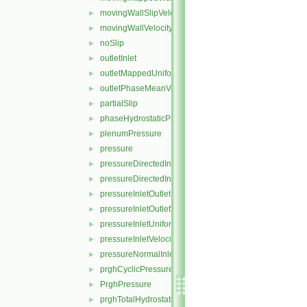
movingWallSlipVelocity
►
movingWallVelocity
►
noSlip
►
outletInlet
►
outletMappedUniformInlet
►
outletPhaseMeanVelocity
►
partialSlip
►
phaseHydrostaticPressure
►
plenumPressure
►
pressure
►
pressureDirectedInletOutletVelocity
►
pressureDirectedInletVelocity
►
pressureInletOutletParSlipVelocity
►
pressureInletOutletVelocity
►
pressureInletUniformVelocity
►
pressureInletVelocity
►
pressureNormalInletOutletVelocity
►
prghCyclicPressure
►
PrghPressure
►
prghTotalHydrostaticPressure
►