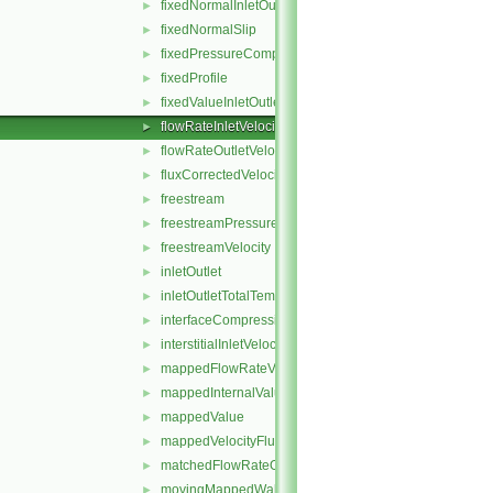
fixedNormalInletOutletVelocity
►
fixedNormalSlip
►
fixedPressureCompressibleDensity
►
fixedProfile
►
fixedValueInletOutlet
►
flowRateInletVelocity
►
flowRateOutletVelocity
►
fluxCorrectedVelocity
►
freestream
►
freestreamPressure
►
freestreamVelocity
►
inletOutlet
►
inletOutletTotalTemperature
►
interfaceCompression
►
interstitialInletVelocity
►
mappedFlowRateVelocity
►
mappedInternalValue
►
mappedValue
►
mappedVelocityFlux
►
matchedFlowRateOutletVelocity
►
movingMappedWallVelocity
►