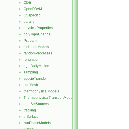
ODE
►
OpenFOAM
►
OSspecific
►
parallel
►
physicalProperties
►
polyTopoChange
►
Pstream
►
radiationModels
►
randomProcesses
►
renumber
►
rigidBodyMotion
►
sampling
►
specieTransfer
►
surfMesh
►
thermophysicalModels
►
ThermophysicalTransportModels
►
topoSetSources
►
tracking
►
triSurface
►
twoPhaseModels
►