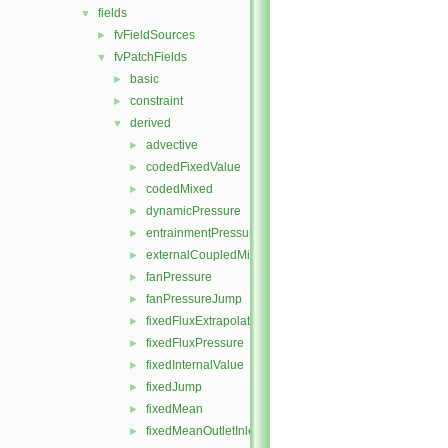
fields
▼
fvFieldSources
►
fvPatchFields
▼
basic
►
constraint
►
derived
▼
advective
►
codedFixedValue
►
codedMixed
►
dynamicPressure
►
entrainmentPressure
►
externalCoupledMixed
►
fanPressure
►
fanPressureJump
►
fixedFluxExtrapolatedPressure
►
fixedFluxPressure
►
fixedInternalValue
►
fixedJump
►
fixedMean
►
fixedMeanOutletInlet
►