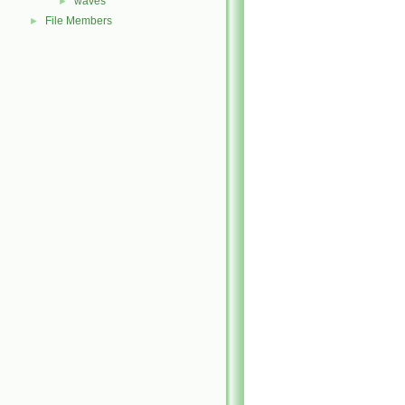
waves
►
File Members
►