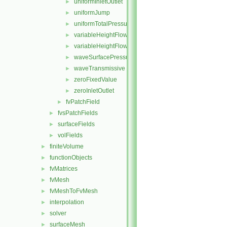
uniformInletOutlet
►
uniformJump
►
uniformTotalPressure
►
variableHeightFlowRate
►
variableHeightFlowRateInletVelocity
►
waveSurfacePressure
►
waveTransmissive
►
zeroFixedValue
►
zeroInletOutlet
►
fvPatchField
►
fvsPatchFields
►
surfaceFields
►
volFields
►
finiteVolume
►
functionObjects
►
fvMatrices
►
fvMesh
►
fvMeshToFvMesh
►
interpolation
►
solver
►
surfaceMesh
►