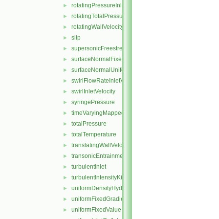
rotatingPressureInletOutletVelocity
►
rotatingTotalPressure
►
rotatingWallVelocity
►
slip
►
supersonicFreestream
►
surfaceNormalFixedValue
►
surfaceNormalUniformFixedValue
►
swirlFlowRateInletVelocity
►
swirlInletVelocity
►
syringePressure
►
timeVaryingMappedFixedValue
►
totalPressure
►
totalTemperature
►
translatingWallVelocity
►
transonicEntrainmentPressure
►
turbulentInlet
►
turbulentIntensityKineticEnergyInlet
►
uniformDensityHydrostaticPressure
►
uniformFixedGradient
►
uniformFixedValue
►