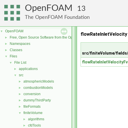
OpenFOAM
13
The OpenFOAM Foundation
OpenFOAM
▼
flowRateInletVelocity
Free, Open Source Software from the OpenFOAM Foundation
►
Namespaces
►
Classes
►
src/finiteVolume/fields
Files
▼
flowRateInletVelocityF
File List
▼
applications
►
src
▼
atmosphericModels
►
combustionModels
►
conversion
►
dummyThirdParty
►
fileFormats
►
finiteVolume
▼
algorithms
►
cfdTools
►