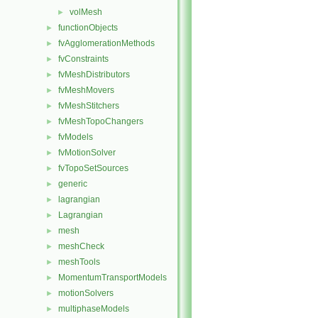
volMesh
►
functionObjects
►
fvAgglomerationMethods
►
fvConstraints
►
fvMeshDistributors
►
fvMeshMovers
►
fvMeshStitchers
►
fvMeshTopoChangers
►
fvModels
►
fvMotionSolver
►
fvTopoSetSources
►
generic
►
lagrangian
►
Lagrangian
►
mesh
►
meshCheck
►
meshTools
►
MomentumTransportModels
►
motionSolvers
►
multiphaseModels
►