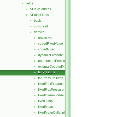
fields
▼
fvFieldSources
►
fvPatchFields
▼
basic
►
constraint
►
derived
▼
advective
►
codedFixedValue
►
codedMixed
►
dynamicPressure
►
entrainmentPressure
►
externalCoupledMixed
►
fanPressure
►
fanPressureJump
►
fixedFluxExtrapolatedPressure
►
fixedFluxPressure
►
fixedInternalValue
►
fixedJump
►
fixedMean
►
fixedMeanOutletInlet
►