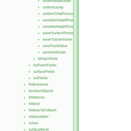
uniformInletOutlet
►
uniformJump
►
uniformTotalPressure
►
variableHeightFlowRate
►
variableHeightFlowRateInletVelocity
►
waveSurfacePressure
►
waveTransmissive
►
zeroFixedValue
►
zeroInletOutlet
►
fvPatchField
►
fvsPatchFields
►
surfaceFields
►
volFields
►
finiteVolume
►
functionObjects
►
fvMatrices
►
fvMesh
►
fvMeshToFvMesh
►
interpolation
►
solver
►
surfaceMesh
►