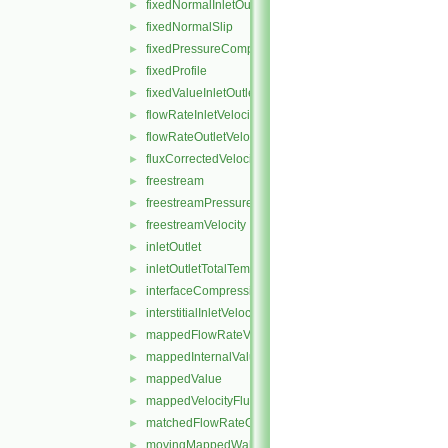
fixedNormalInletOutletVelocity
►
fixedNormalSlip
►
fixedPressureCompressibleDensity
►
fixedProfile
►
fixedValueInletOutlet
►
flowRateInletVelocity
►
flowRateOutletVelocity
►
fluxCorrectedVelocity
►
freestream
►
freestreamPressure
►
freestreamVelocity
►
inletOutlet
►
inletOutletTotalTemperature
►
interfaceCompression
►
interstitialInletVelocity
►
mappedFlowRateVelocity
►
mappedInternalValue
►
mappedValue
►
mappedVelocityFlux
►
matchedFlowRateOutletVelocity
►
movingMappedWallVelocity
►