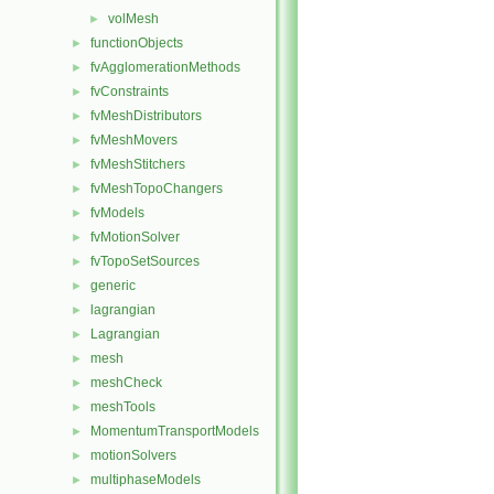
volMesh
►
functionObjects
►
fvAgglomerationMethods
►
fvConstraints
►
fvMeshDistributors
►
fvMeshMovers
►
fvMeshStitchers
►
fvMeshTopoChangers
►
fvModels
►
fvMotionSolver
►
fvTopoSetSources
►
generic
►
lagrangian
►
Lagrangian
►
mesh
►
meshCheck
►
meshTools
►
MomentumTransportModels
►
motionSolvers
►
multiphaseModels
►