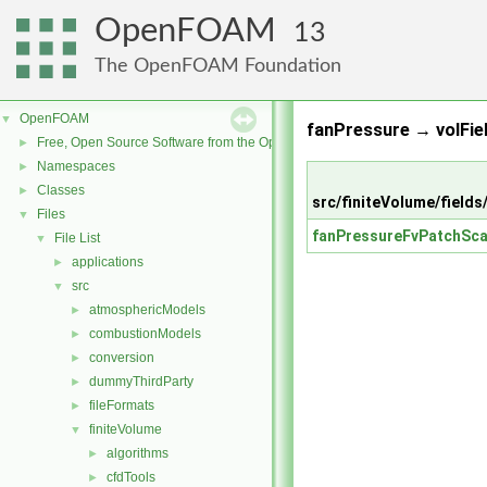
OpenFOAM
13
The OpenFOAM Foundation
OpenFOAM
▼
fanPressure → volFiel
Free, Open Source Software from the OpenFOAM Foundation
►
Namespaces
►
Classes
►
src/finiteVolume/fields
Files
▼
fanPressureFvPatchSca
File List
▼
applications
►
src
▼
atmosphericModels
►
combustionModels
►
conversion
►
dummyThirdParty
►
fileFormats
►
finiteVolume
▼
algorithms
►
cfdTools
►