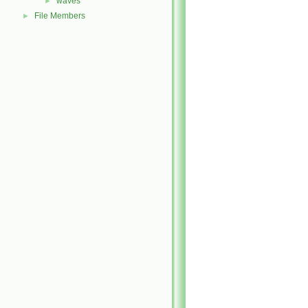
waves
►
File Members
►