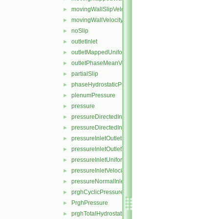
movingWallSlipVelocity
►
movingWallVelocity
►
noSlip
►
outletInlet
►
outletMappedUniformInlet
►
outletPhaseMeanVelocity
►
partialSlip
►
phaseHydrostaticPressure
►
plenumPressure
►
pressure
►
pressureDirectedInletOutletVelocity
►
pressureDirectedInletVelocity
►
pressureInletOutletParSlipVelocity
►
pressureInletOutletVelocity
►
pressureInletUniformVelocity
►
pressureInletVelocity
►
pressureNormalInletOutletVelocity
►
prghCyclicPressure
►
PrghPressure
►
prghTotalHydrostaticPressure
►