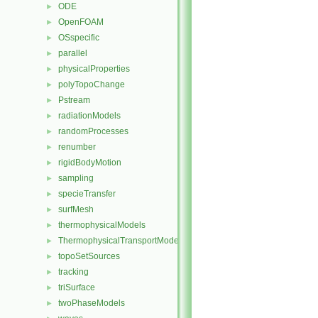
ODE
►
OpenFOAM
►
OSspecific
►
parallel
►
physicalProperties
►
polyTopoChange
►
Pstream
►
radiationModels
►
randomProcesses
►
renumber
►
rigidBodyMotion
►
sampling
►
specieTransfer
►
surfMesh
►
thermophysicalModels
►
ThermophysicalTransportModels
►
topoSetSources
►
tracking
►
triSurface
►
twoPhaseModels
►