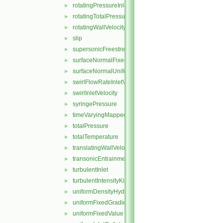
rotatingPressureInletOutletVelocity
►
rotatingTotalPressure
►
rotatingWallVelocity
►
slip
►
supersonicFreestream
►
surfaceNormalFixedValue
►
surfaceNormalUniformFixedValue
►
swirlFlowRateInletVelocity
►
swirlInletVelocity
►
syringePressure
►
timeVaryingMappedFixedValue
►
totalPressure
►
totalTemperature
►
translatingWallVelocity
►
transonicEntrainmentPressure
►
turbulentInlet
►
turbulentIntensityKineticEnergyInlet
►
uniformDensityHydrostaticPressure
►
uniformFixedGradient
►
uniformFixedValue
►