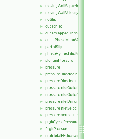
movingWallSlipVelocity
►
movingWallVelocity
►
noSlip
►
outletInlet
►
outletMappedUniformInlet
►
outletPhaseMeanVelocity
►
partialSlip
►
phaseHydrostaticPressure
►
plenumPressure
►
pressure
►
pressureDirectedInletOutletVelocity
►
pressureDirectedInletVelocity
►
pressureInletOutletParSlipVelocity
►
pressureInletOutletVelocity
►
pressureInletUniformVelocity
►
pressureInletVelocity
►
pressureNormalInletOutletVelocity
►
prghCyclicPressure
►
PrghPressure
►
prghTotalHydrostaticPressure
►