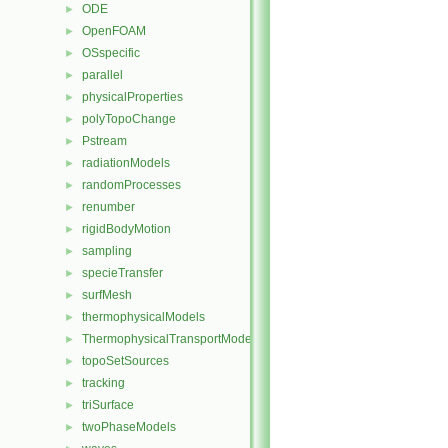
ODE
►
OpenFOAM
►
OSspecific
►
parallel
►
physicalProperties
►
polyTopoChange
►
Pstream
►
radiationModels
►
randomProcesses
►
renumber
►
rigidBodyMotion
►
sampling
►
specieTransfer
►
surfMesh
►
thermophysicalModels
►
ThermophysicalTransportModels
►
topoSetSources
►
tracking
►
triSurface
►
twoPhaseModels
►