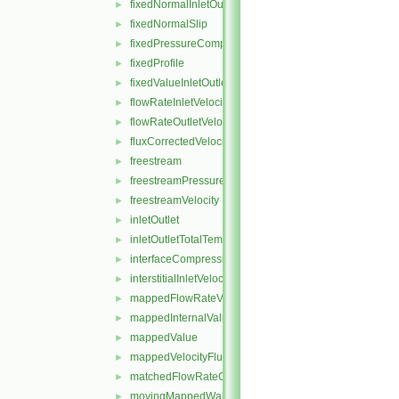
fixedNormalInletOutletVelocity
►
fixedNormalSlip
►
fixedPressureCompressibleDensity
►
fixedProfile
►
fixedValueInletOutlet
►
flowRateInletVelocity
►
flowRateOutletVelocity
►
fluxCorrectedVelocity
►
freestream
►
freestreamPressure
►
freestreamVelocity
►
inletOutlet
►
inletOutletTotalTemperature
►
interfaceCompression
►
interstitialInletVelocity
►
mappedFlowRateVelocity
►
mappedInternalValue
►
mappedValue
►
mappedVelocityFlux
►
matchedFlowRateOutletVelocity
►
movingMappedWallVelocity
►