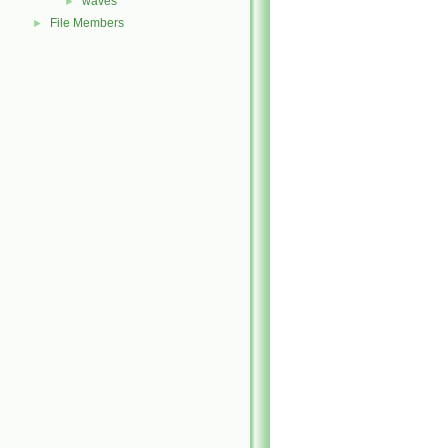
waves
►
File Members
►