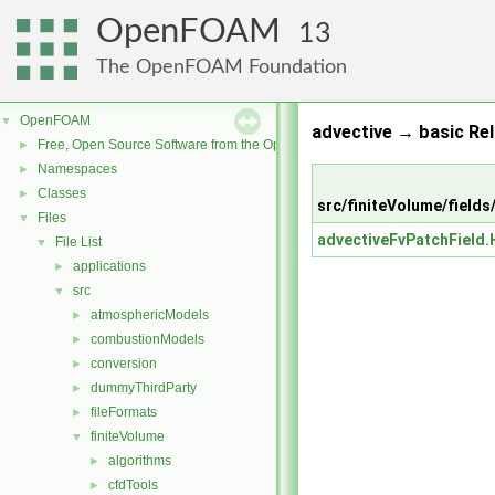
OpenFOAM
13
The OpenFOAM Foundation
OpenFOAM
▼
advective → basic Rel
Free, Open Source Software from the OpenFOAM Foundation
►
Namespaces
►
Classes
►
src/finiteVolume/fields
Files
▼
advectiveFvPatchField.
File List
▼
applications
►
src
▼
atmosphericModels
►
combustionModels
►
conversion
►
dummyThirdParty
►
fileFormats
►
finiteVolume
▼
algorithms
►
cfdTools
►