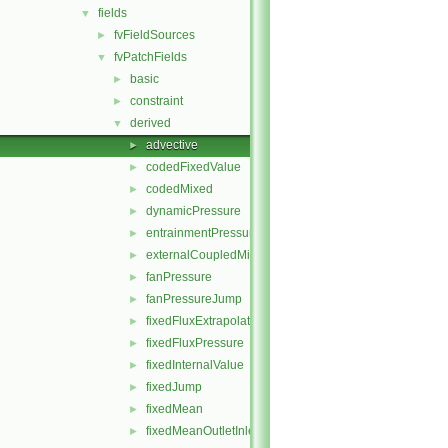
fields
▼
fvFieldSources
►
fvPatchFields
▼
basic
►
constraint
►
derived
▼
advective
►
codedFixedValue
►
codedMixed
►
dynamicPressure
►
entrainmentPressure
►
externalCoupledMixed
►
fanPressure
►
fanPressureJump
►
fixedFluxExtrapolatedPressure
►
fixedFluxPressure
►
fixedInternalValue
►
fixedJump
►
fixedMean
►
fixedMeanOutletInlet
►