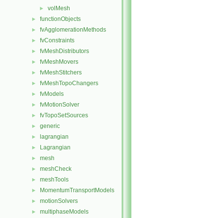
volMesh
►
functionObjects
►
fvAgglomerationMethods
►
fvConstraints
►
fvMeshDistributors
►
fvMeshMovers
►
fvMeshStitchers
►
fvMeshTopoChangers
►
fvModels
►
fvMotionSolver
►
fvTopoSetSources
►
generic
►
lagrangian
►
Lagrangian
►
mesh
►
meshCheck
►
meshTools
►
MomentumTransportModels
►
motionSolvers
►
multiphaseModels
►