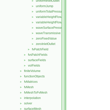
uniformInletOutlet
►
uniformJump
►
uniformTotalPressure
►
variableHeightFlowRate
►
variableHeightFlowRateInletVelocity
►
waveSurfacePressure
►
waveTransmissive
►
zeroFixedValue
►
zeroInletOutlet
►
fvPatchField
►
fvsPatchFields
►
surfaceFields
►
volFields
►
finiteVolume
►
functionObjects
►
fvMatrices
►
fvMesh
►
fvMeshToFvMesh
►
interpolation
►
solver
►
surfaceMesh
►