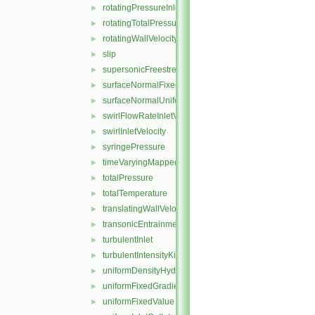
rotatingPressureInletOutletVelocity
►
rotatingTotalPressure
►
rotatingWallVelocity
►
slip
►
supersonicFreestream
►
surfaceNormalFixedValue
►
surfaceNormalUniformFixedValue
►
swirlFlowRateInletVelocity
►
swirlInletVelocity
►
syringePressure
►
timeVaryingMappedFixedValue
►
totalPressure
►
totalTemperature
►
translatingWallVelocity
►
transonicEntrainmentPressure
►
turbulentInlet
►
turbulentIntensityKineticEnergyInlet
►
uniformDensityHydrostaticPressure
►
uniformFixedGradient
►
uniformFixedValue
►