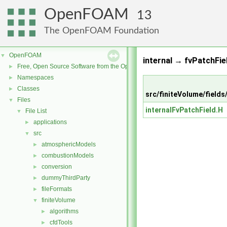
OpenFOAM
13
The OpenFOAM Foundation
OpenFOAM
▼
internal → fvPatchFie
Free, Open Source Software from the OpenFOAM Foundation
►
Namespaces
►
Classes
►
src/finiteVolume/fields
Files
▼
internalFvPatchField.H
File List
▼
applications
►
src
▼
atmosphericModels
►
combustionModels
►
conversion
►
dummyThirdParty
►
fileFormats
►
finiteVolume
▼
algorithms
►
cfdTools
►