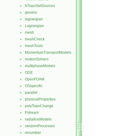
fvTopoSetSources
►
generic
►
lagrangian
►
Lagrangian
►
mesh
►
meshCheck
►
meshTools
►
MomentumTransportModels
►
motionSolvers
►
multiphaseModels
►
ODE
►
OpenFOAM
►
OSspecific
►
parallel
►
physicalProperties
►
polyTopoChange
►
Pstream
►
radiationModels
►
randomProcesses
►
renumber
►