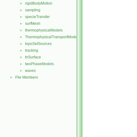
rigidBodyMotion
►
sampling
►
specieTransfer
►
surfMesh
►
thermophysicalModels
►
ThermophysicalTransportModels
►
topoSetSources
►
tracking
►
triSurface
►
twoPhaseModels
►
waves
►
File Members
►