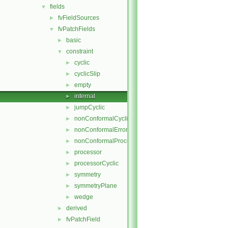
fields
▼
fvFieldSources
►
fvPatchFields
▼
basic
►
constraint
▼
cyclic
►
cyclicSlip
►
empty
►
internal
►
jumpCyclic
►
nonConformalCyclic
►
nonConformalError
►
nonConformalProcessorCyclic
►
processor
►
processorCyclic
►
symmetry
►
symmetryPlane
►
wedge
►
derived
►
fvPatchField
►