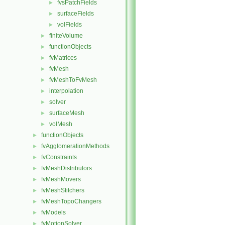
fvsPatchFields
►
surfaceFields
►
volFields
►
finiteVolume
►
functionObjects
►
fvMatrices
►
fvMesh
►
fvMeshToFvMesh
►
interpolation
►
solver
►
surfaceMesh
►
volMesh
►
functionObjects
►
fvAgglomerationMethods
►
fvConstraints
►
fvMeshDistributors
►
fvMeshMovers
►
fvMeshStitchers
►
fvMeshTopoChangers
►
fvModels
►
fvMotionSolver
►