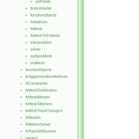
volFields
►
finiteVolume
►
functionObjects
►
fvMatrices
►
fvMesh
►
fvMeshToFvMesh
►
interpolation
►
solver
►
surfaceMesh
►
volMesh
►
functionObjects
►
fvAgglomerationMethods
►
fvConstraints
►
fvMeshDistributors
►
fvMeshMovers
►
fvMeshStitchers
►
fvMeshTopoChangers
►
fvModels
►
fvMotionSolver
►
fvTopoSetSources
►
generic
►