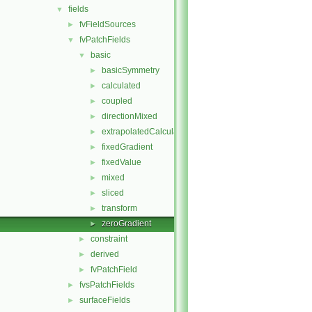
fields
▼
fvFieldSources
►
fvPatchFields
▼
basic
▼
basicSymmetry
►
calculated
►
coupled
►
directionMixed
►
extrapolatedCalculated
►
fixedGradient
►
fixedValue
►
mixed
►
sliced
►
transform
►
zeroGradient
►
constraint
►
derived
►
fvPatchField
►
fvsPatchFields
►
surfaceFields
►