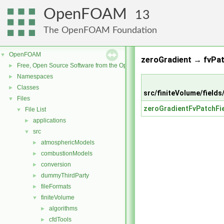
OpenFOAM
13
The OpenFOAM Foundation
OpenFOAM
▼
zeroGradient → fvPat
Free, Open Source Software from the OpenFOAM Foundation
►
Namespaces
►
Classes
►
src/finiteVolume/fields
Files
▼
zeroGradientFvPatchFi
File List
▼
applications
►
src
▼
atmosphericModels
►
combustionModels
►
conversion
►
dummyThirdParty
►
fileFormats
►
finiteVolume
▼
algorithms
►
cfdTools
►