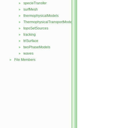
specieTransfer
►
surfMesh
►
thermophysicalModels
►
ThermophysicalTransportModels
►
topoSetSources
►
tracking
►
triSurface
►
twoPhaseModels
►
waves
►
File Members
►