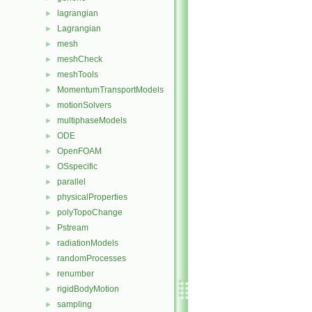
lagrangian
►
Lagrangian
►
mesh
►
meshCheck
►
meshTools
►
MomentumTransportModels
►
motionSolvers
►
multiphaseModels
►
ODE
►
OpenFOAM
►
OSspecific
►
parallel
►
physicalProperties
►
polyTopoChange
►
Pstream
►
radiationModels
►
randomProcesses
►
renumber
►
rigidBodyMotion
►
sampling
►