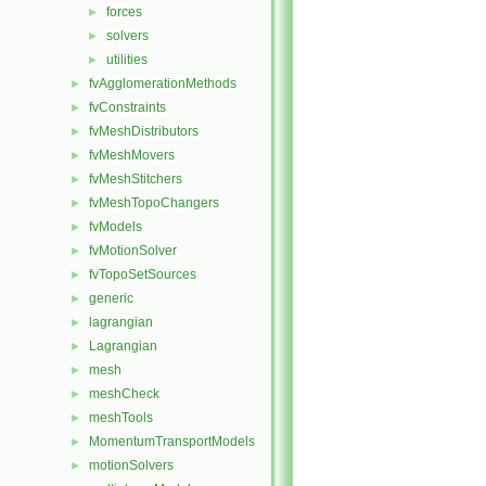
forces
►
solvers
►
utilities
►
fvAgglomerationMethods
►
fvConstraints
►
fvMeshDistributors
►
fvMeshMovers
►
fvMeshStitchers
►
fvMeshTopoChangers
►
fvModels
►
fvMotionSolver
►
fvTopoSetSources
►
generic
►
lagrangian
►
Lagrangian
►
mesh
►
meshCheck
►
meshTools
►
MomentumTransportModels
►
motionSolvers
►