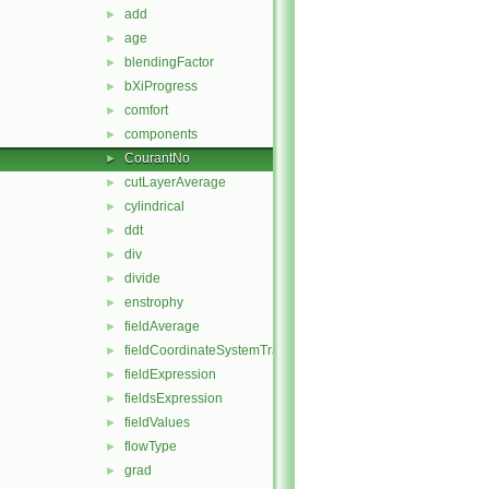
add
►
age
►
blendingFactor
►
bXiProgress
►
comfort
►
components
►
CourantNo
►
cutLayerAverage
►
cylindrical
►
ddt
►
div
►
divide
►
enstrophy
►
fieldAverage
►
fieldCoordinateSystemTransform
►
fieldExpression
►
fieldsExpression
►
fieldValues
►
flowType
►
grad
►