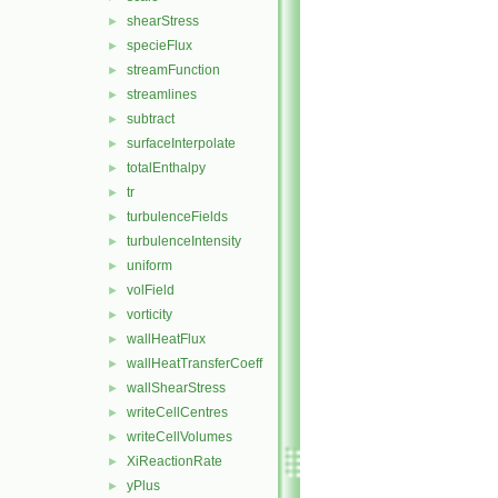
shearStress
►
specieFlux
►
streamFunction
►
streamlines
►
subtract
►
surfaceInterpolate
►
totalEnthalpy
►
tr
►
turbulenceFields
►
turbulenceIntensity
►
uniform
►
volField
►
vorticity
►
wallHeatFlux
►
wallHeatTransferCoeff
►
wallShearStress
►
writeCellCentres
►
writeCellVolumes
►
XiReactionRate
►
yPlus
►