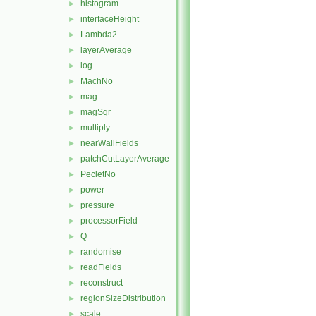
histogram
►
interfaceHeight
►
Lambda2
►
layerAverage
►
log
►
MachNo
►
mag
►
magSqr
►
multiply
►
nearWallFields
►
patchCutLayerAverage
►
PecletNo
►
power
►
pressure
►
processorField
►
Q
►
randomise
►
readFields
►
reconstruct
►
regionSizeDistribution
►
scale
►