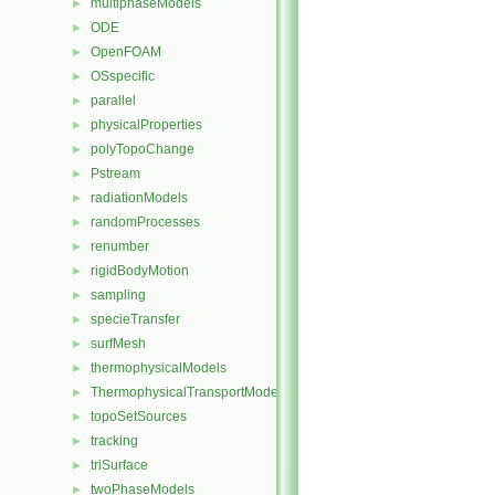
multiphaseModels
►
ODE
►
OpenFOAM
►
OSspecific
►
parallel
►
physicalProperties
►
polyTopoChange
►
Pstream
►
radiationModels
►
randomProcesses
►
renumber
►
rigidBodyMotion
►
sampling
►
specieTransfer
►
surfMesh
►
thermophysicalModels
►
ThermophysicalTransportModels
►
topoSetSources
►
tracking
►
triSurface
►
twoPhaseModels
►