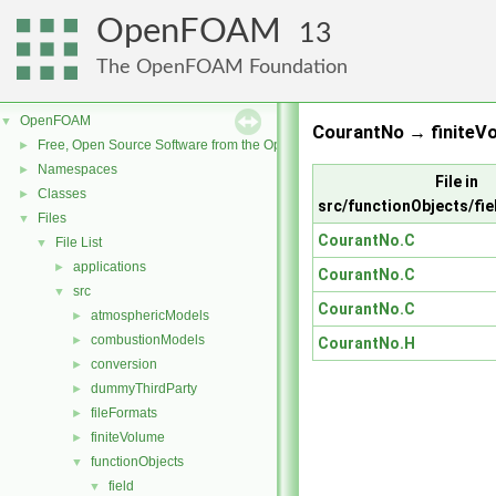
OpenFOAM
13
The OpenFOAM Foundation
OpenFOAM
▼
CourantNo → finiteVo
Free, Open Source Software from the OpenFOAM Foundation
►
Namespaces
►
File in
Classes
►
src/functionObjects/fi
Files
▼
CourantNo.C
File List
▼
applications
►
CourantNo.C
src
▼
CourantNo.C
atmosphericModels
►
combustionModels
►
CourantNo.H
conversion
►
dummyThirdParty
►
fileFormats
►
finiteVolume
►
functionObjects
▼
field
▼