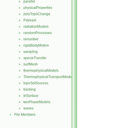
parallel
►
physicalProperties
►
polyTopoChange
►
Pstream
►
radiationModels
►
randomProcesses
►
renumber
►
rigidBodyMotion
►
sampling
►
specieTransfer
►
surfMesh
►
thermophysicalModels
►
ThermophysicalTransportModels
►
topoSetSources
►
tracking
►
triSurface
►
twoPhaseModels
►
waves
►
File Members
►