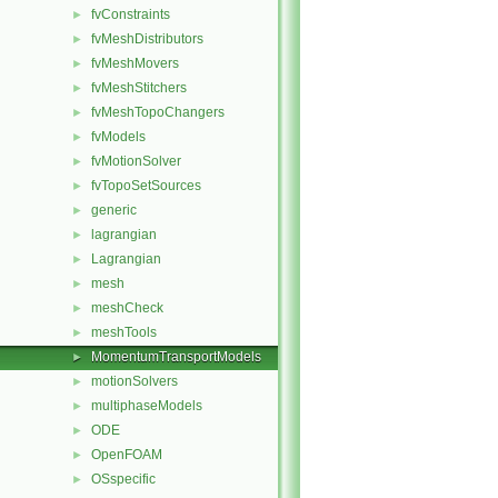
fvConstraints
►
fvMeshDistributors
►
fvMeshMovers
►
fvMeshStitchers
►
fvMeshTopoChangers
►
fvModels
►
fvMotionSolver
►
fvTopoSetSources
►
generic
►
lagrangian
►
Lagrangian
►
mesh
►
meshCheck
►
meshTools
►
MomentumTransportModels
►
motionSolvers
►
multiphaseModels
►
ODE
►
OpenFOAM
►
OSspecific
►