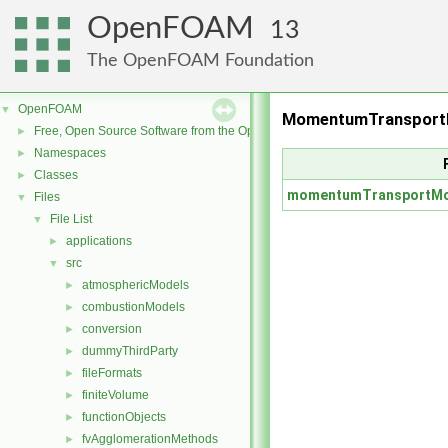
OpenFOAM
13
The OpenFOAM Foundation
OpenFOAM
▼
MomentumTransportM
Free, Open Source Software from the OpenFOAM Foundation
►
Namespaces
►
Classes
►
momentumTransportMo
Files
▼
File List
▼
applications
►
src
▼
atmosphericModels
►
combustionModels
►
conversion
►
dummyThirdParty
►
fileFormats
►
finiteVolume
►
functionObjects
►
fvAgglomerationMethods
►