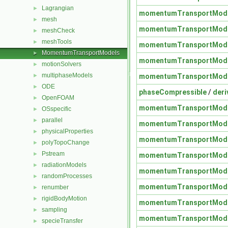
Lagrangian
►
momentumTransportMod
mesh
►
momentumTransportMod
meshCheck
►
meshTools
►
momentumTransportMod
MomentumTransportModels
►
momentumTransportMod
motionSolvers
►
multiphaseModels
momentumTransportMod
►
ODE
►
phaseCompressible
/
deri
OpenFOAM
►
momentumTransportMod
OSspecific
►
parallel
►
momentumTransportMod
physicalProperties
►
momentumTransportMod
polyTopoChange
►
Pstream
►
momentumTransportMod
radiationModels
►
momentumTransportMod
randomProcesses
►
momentumTransportMod
renumber
►
rigidBodyMotion
►
momentumTransportMod
sampling
►
momentumTransportMod
specieTransfer
►