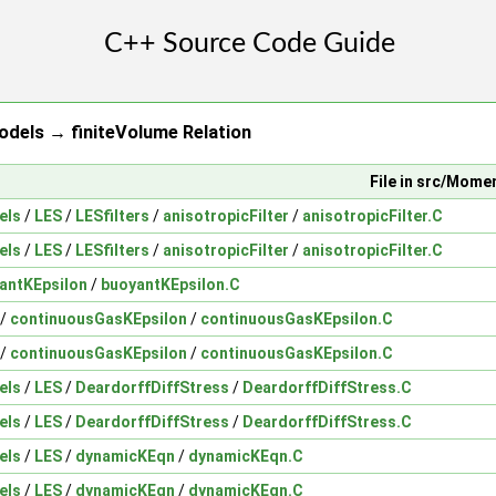
els → finiteVolume Relation
File in src/Mom
els
/
LES
/
LESfilters
/
anisotropicFilter
/
anisotropicFilter.C
els
/
LES
/
LESfilters
/
anisotropicFilter
/
anisotropicFilter.C
antKEpsilon
/
buoyantKEpsilon.C
/
continuousGasKEpsilon
/
continuousGasKEpsilon.C
/
continuousGasKEpsilon
/
continuousGasKEpsilon.C
els
/
LES
/
DeardorffDiffStress
/
DeardorffDiffStress.C
els
/
LES
/
DeardorffDiffStress
/
DeardorffDiffStress.C
els
/
LES
/
dynamicKEqn
/
dynamicKEqn.C
els
/
LES
/
dynamicKEqn
/
dynamicKEqn.C