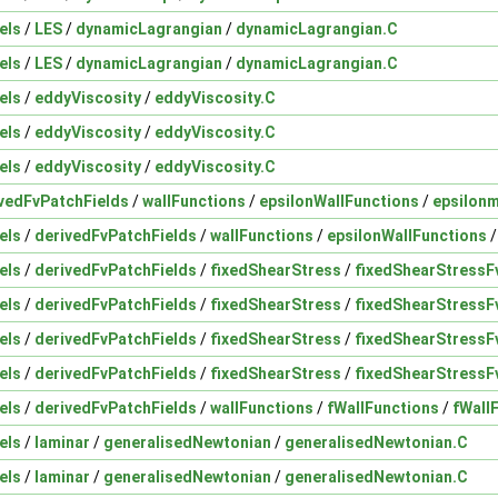
els
/
LES
/
dynamicLagrangian
/
dynamicLagrangian.C
els
/
LES
/
dynamicLagrangian
/
dynamicLagrangian.C
els
/
eddyViscosity
/
eddyViscosity.C
els
/
eddyViscosity
/
eddyViscosity.C
els
/
eddyViscosity
/
eddyViscosity.C
vedFvPatchFields
/
wallFunctions
/
epsilonWallFunctions
/
epsilon
els
/
derivedFvPatchFields
/
wallFunctions
/
epsilonWallFunctions
els
/
derivedFvPatchFields
/
fixedShearStress
/
fixedShearStressF
els
/
derivedFvPatchFields
/
fixedShearStress
/
fixedShearStressF
els
/
derivedFvPatchFields
/
fixedShearStress
/
fixedShearStressF
els
/
derivedFvPatchFields
/
fixedShearStress
/
fixedShearStressF
els
/
derivedFvPatchFields
/
wallFunctions
/
fWallFunctions
/
fWall
els
/
laminar
/
generalisedNewtonian
/
generalisedNewtonian.C
els
/
laminar
/
generalisedNewtonian
/
generalisedNewtonian.C