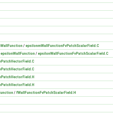
mWallFunction
/
epsilonmWallFunctionFvPatchScalarField.C
/
epsilonWallFunction
/
epsilonWallFunctionFvPatchScalarField.C
vPatchVectorField.C
vPatchVectorField.C
vPatchVectorField.H
vPatchVectorField.H
Function
/
fWallFunctionFvPatchScalarField.H