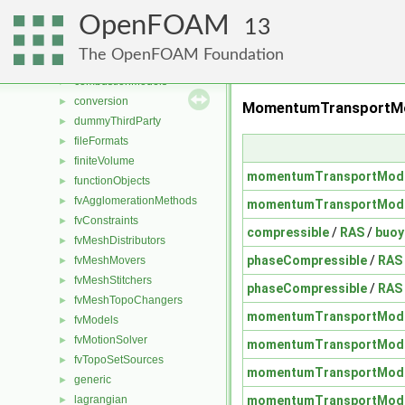
File List
▼
OpenFOAM
applications
►
13
src
▼
The OpenFOAM Foundation
atmosphericModels
►
combustionModels
►
conversion
►
MomentumTransportMod
dummyThirdParty
►
fileFormats
►
finiteVolume
►
momentumTransportMod
functionObjects
►
fvAgglomerationMethods
►
momentumTransportMod
fvConstraints
►
compressible
/
RAS
/
buoy
fvMeshDistributors
►
phaseCompressible
/
RAS
fvMeshMovers
►
fvMeshStitchers
►
phaseCompressible
/
RAS
fvMeshTopoChangers
►
momentumTransportMod
fvModels
►
fvMotionSolver
►
momentumTransportMod
fvTopoSetSources
►
momentumTransportMod
generic
►
momentumTransportMod
lagrangian
►