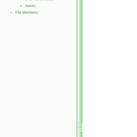
waves
►
File Members
►