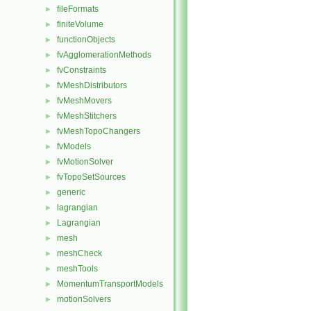
fileFormats
►
finiteVolume
►
functionObjects
►
fvAgglomerationMethods
►
fvConstraints
►
fvMeshDistributors
►
fvMeshMovers
►
fvMeshStitchers
►
fvMeshTopoChangers
►
fvModels
►
fvMotionSolver
►
fvTopoSetSources
►
generic
►
lagrangian
►
Lagrangian
►
mesh
►
meshCheck
►
meshTools
►
MomentumTransportModels
►
motionSolvers
►