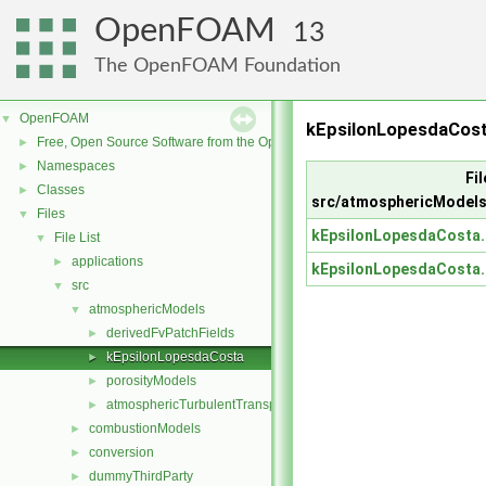
OpenFOAM
13
The OpenFOAM Foundation
OpenFOAM
▼
kEpsilonLopesdaCos
Free, Open Source Software from the OpenFOAM Foundation
►
Namespaces
►
Fil
Classes
►
src/atmosphericModel
Files
▼
kEpsilonLopesdaCosta
File List
▼
applications
►
kEpsilonLopesdaCosta
src
▼
atmosphericModels
▼
derivedFvPatchFields
►
kEpsilonLopesdaCosta
►
porosityModels
►
atmosphericTurbulentTransportModels.C
►
combustionModels
►
conversion
►
dummyThirdParty
►