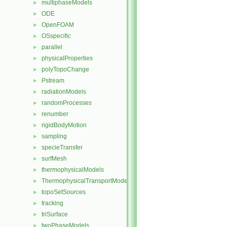
multiphaseModels
►
ODE
►
OpenFOAM
►
OSspecific
►
parallel
►
physicalProperties
►
polyTopoChange
►
Pstream
►
radiationModels
►
randomProcesses
►
renumber
►
rigidBodyMotion
►
sampling
►
specieTransfer
►
surfMesh
►
thermophysicalModels
►
ThermophysicalTransportModels
►
topoSetSources
►
tracking
►
triSurface
►
twoPhaseModels
►