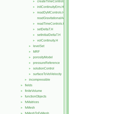
createTimeControls.H
►
initContinuityErrs.H
►
readDyMControls.H
►
readGravitationalAcceleration.H
readTimeControls.H
►
setDeltaT.H
►
setInitialDeltaT.H
►
volContinuity.H
►
levelSet
►
MRF
►
porosityModel
►
pressureReference
►
solutionControl
►
surfaceToVolVelocity
►
incompressible
►
fields
►
finiteVolume
►
functionObjects
►
fvMatrices
►
fvMesh
►
fvMeshToFvMesh
►