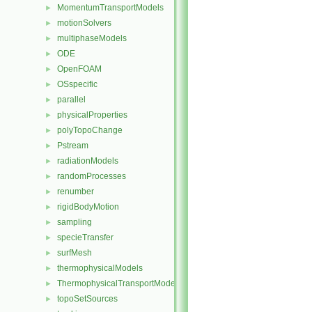
MomentumTransportModels
►
motionSolvers
►
multiphaseModels
►
ODE
►
OpenFOAM
►
OSspecific
►
parallel
►
physicalProperties
►
polyTopoChange
►
Pstream
►
radiationModels
►
randomProcesses
►
renumber
►
rigidBodyMotion
►
sampling
►
specieTransfer
►
surfMesh
►
thermophysicalModels
►
ThermophysicalTransportModels
►
topoSetSources
►