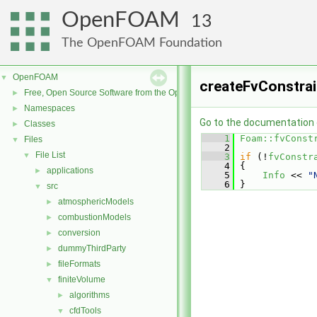
OpenFOAM
13
The OpenFOAM Foundation
OpenFOAM
▼
createFvConstrai
Free, Open Source Software from the OpenFOAM Foundation
►
Namespaces
►
Go to the documentation of
Classes
►
    1
Foam::fvConst
Files
▼
    2
File List
▼
    3
if
 (!
fvConstr
    4
 {
applications
►
    5
Info
 << 
"
    6
 }
src
▼
atmosphericModels
►
combustionModels
►
conversion
►
dummyThirdParty
►
fileFormats
►
finiteVolume
▼
algorithms
►
cfdTools
▼