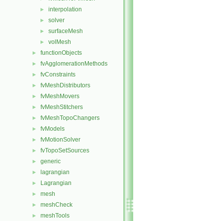
interpolation
►
solver
►
surfaceMesh
►
volMesh
►
functionObjects
►
fvAgglomerationMethods
►
fvConstraints
►
fvMeshDistributors
►
fvMeshMovers
►
fvMeshStitchers
►
fvMeshTopoChangers
►
fvModels
►
fvMotionSolver
►
fvTopoSetSources
►
generic
►
lagrangian
►
Lagrangian
►
mesh
►
meshCheck
►
meshTools
►