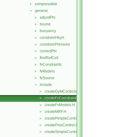
compressible
►
general
▼
adjustPhi
►
bound
►
buoyancy
►
constrainHbyA
►
constrainPressure
►
correctPhi
►
findRefCell
►
fvConstraints
►
fvModels
►
fvSource
►
include
▼
createDyMControls.H
►
createFvConstraints.H
►
createFvModels.H
►
createMRF.H
►
createPimpleControl.H
►
createPisoControl.H
►
createSimpleControl.H
►