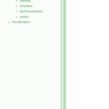
tracking
►
triSurface
►
twoPhaseModels
►
waves
►
File Members
►