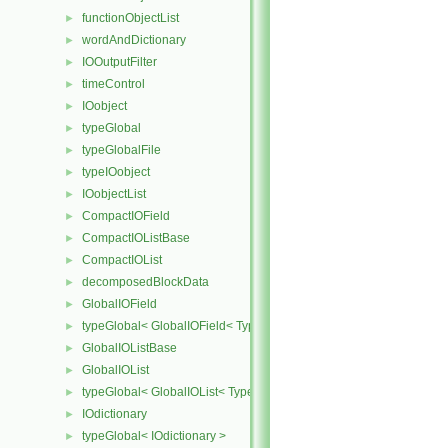
functionObjectList
►
wordAndDictionary
►
IOOutputFilter
►
timeControl
►
IOobject
►
typeGlobal
►
typeGlobalFile
►
typeIOobject
►
IOobjectList
►
CompactIOField
►
CompactIOListBase
►
CompactIOList
►
decomposedBlockData
►
GlobalIOField
►
typeGlobal< GlobalIOField< Type > >
►
GlobalIOListBase
►
GlobalIOList
►
typeGlobal< GlobalIOList< Type > >
►
IOdictionary
►
typeGlobal< IOdictionary >
►