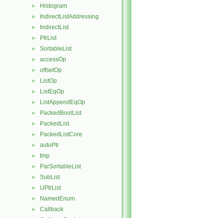
Histogram
►
IndirectListAddressing
►
IndirectList
►
PtrList
►
SortableList
►
accessOp
►
offsetOp
►
ListOp
►
ListEqOp
►
ListAppendEqOp
►
PackedBoolList
►
PackedList
►
PackedListCore
►
autoPtr
►
tmp
►
ParSortableList
►
SubList
►
UPtrList
►
NamedEnum
►
Callback
►