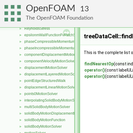
turbulentMixingLengthFrequencyFvScalarFieldSource
►
OpenFOAM
13
turbulentMixingLengthDissipationRateInletFvPatchScalarField
►
turbulentMixingLengthFrequencyInletFvPatchScalarField
►
The OpenFOAM Foundation
RASModel
►
ReynoldsStress
►
treeDataCell::fi
epsilonmWallFunctionFvPatchScalarField
►
phaseCompressibleMomentumTransportModel
►
phaseIncompressibleMomentumTransportModel
►
This is the complete list
componentDisplacementMotionSolver
►
componentVelocityMotionSolver
►
findNearestOp
(const in
displacementMotionSolver
►
operator()
(const labelUL
displacementLayeredMotionSolver
►
operator()
(const labelUL
pointEdgeStructuredWalk
►
displacementLinearMotionSolver
►
points0MotionSolver
►
interpolatingSolidBodyMotionSolver
►
multiSolidBodyMotionSolver
►
solidBodyMotionDisplacementPointPatchVectorField
►
solidBodyMotionFunction
►
solidBodyMotionSolver
►