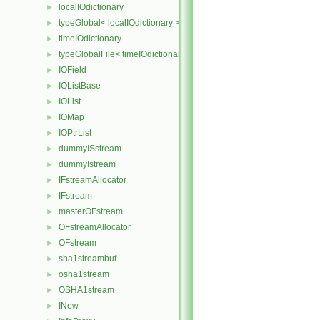
localIOdictionary
►
typeGlobal< localIOdictionary >
►
timeIOdictionary
►
typeGlobalFile< timeIOdictionary >
►
IOField
►
IOListBase
►
IOList
►
IOMap
►
IOPtrList
►
dummyISstream
►
dummyIstream
►
IFstreamAllocator
►
IFstream
►
masterOFstream
►
OFstreamAllocator
►
OFstream
►
sha1streambuf
►
osha1stream
►
OSHA1stream
►
INew
►