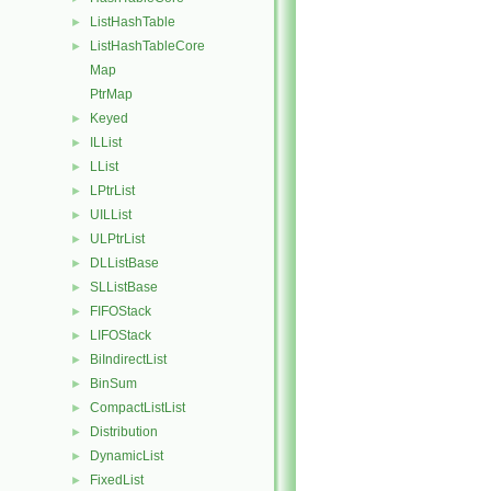
ListHashTable
►
ListHashTableCore
►
Map
PtrMap
Keyed
►
ILList
►
LList
►
LPtrList
►
UILList
►
ULPtrList
►
DLListBase
►
SLListBase
►
FIFOStack
►
LIFOStack
►
BiIndirectList
►
BinSum
►
CompactListList
►
Distribution
►
DynamicList
►
FixedList
►