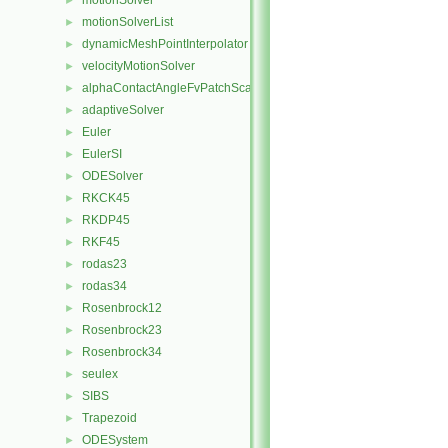
motionSolver
►
motionSolverList
►
dynamicMeshPointInterpolator
►
velocityMotionSolver
►
alphaContactAngleFvPatchScalarField
►
adaptiveSolver
►
Euler
►
EulerSI
►
ODESolver
►
RKCK45
►
RKDP45
►
RKF45
►
rodas23
►
rodas34
►
Rosenbrock12
►
Rosenbrock23
►
Rosenbrock34
►
seulex
►
SIBS
►
Trapezoid
►
ODESystem
►