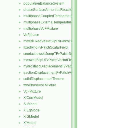
populationBalanceSystem
►
phaseSurfaceArrheniusReactionRate
►
multiphaseCoupledTemperatureFvPatchScalarField
►
multiphaseExternalTemperatureFvPatchScalarField
►
multiphaseVoFMixture
►
VoFphase
►
mixedFixedValueSlipFvPatchField
►
fixedRhoFvPatchScalarField
►
smoluchowskiJumpTFvPatchScalarField
►
maxwellSlipUFvPatchVectorField
►
hydrostaticDisplacementFvPatchVectorField
►
tractionDisplacementFvPatchVectorField
►
solidDisplacementThermo
►
twoPhaseVoFMixture
►
VoFMixture
►
XiCorrModel
►
SuModel
►
XiEqModel
►
XiGModel
►
XiModel
►