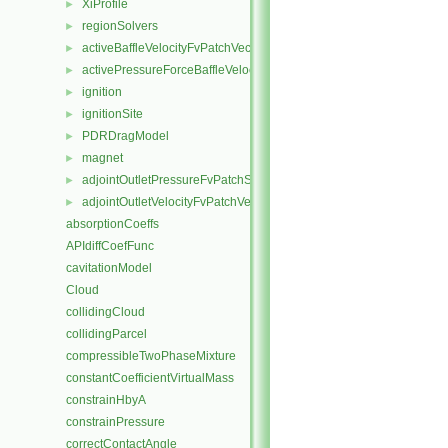
XiProfile
►
regionSolvers
►
activeBaffleVelocityFvPatchVectorField
►
activePressureForceBaffleVelocityFvPatchVectorField
►
ignition
►
ignitionSite
►
PDRDragModel
►
magnet
►
adjointOutletPressureFvPatchScalarField
►
adjointOutletVelocityFvPatchVectorField
►
absorptionCoeffs
APIdiffCoefFunc
cavitationModel
Cloud
collidingCloud
collidingParcel
compressibleTwoPhaseMixture
constantCoefficientVirtualMass
constrainHbyA
constrainPressure
correctContactAngle