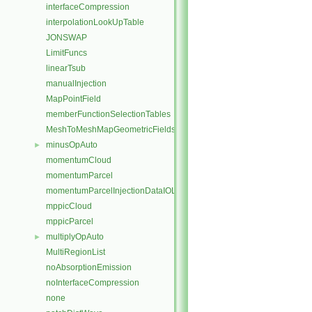
interfaceCompression
interpolationLookUpTable
JONSWAP
LimitFuncs
linearTsub
manualInjection
MapPointField
memberFunctionSelectionTables
MeshToMeshMapGeometricFields
minusOpAuto
►
momentumCloud
momentumParcel
momentumParcelInjectionDataIOList
mppicCloud
mppicParcel
multiplyOpAuto
►
MultiRegionList
noAbsorptionEmission
noInterfaceCompression
none