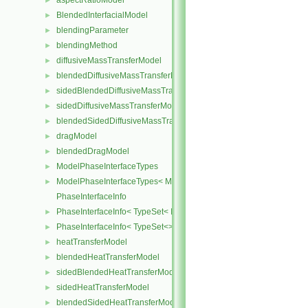
aspectRatioModel
►
BlendedInterfacialModel
►
blendingParameter
►
blendingMethod
►
diffusiveMassTransferModel
►
blendedDiffusiveMassTransferModel
►
sidedBlendedDiffusiveMassTransferModel
►
sidedDiffusiveMassTransferModel
►
blendedSidedDiffusiveMassTransferModel
►
dragModel
►
blendedDragModel
►
ModelPhaseInterfaceTypes
►
ModelPhaseInterfaceTypes< ModelType, VoidT< typename ModelTy
►
PhaseInterfaceInfo
PhaseInterfaceInfo< TypeSet< InterfaceType, InterfaceTypes ... > >
►
PhaseInterfaceInfo< TypeSet<> >
►
heatTransferModel
►
blendedHeatTransferModel
►
sidedBlendedHeatTransferModel
►
sidedHeatTransferModel
►
blendedSidedHeatTransferModel
►