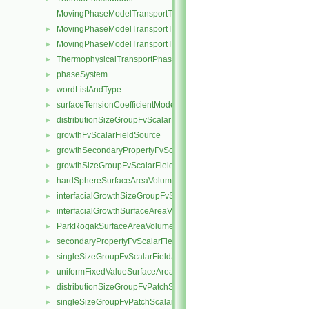
MovingPhaseModelTransportThermoModel
MovingPhaseModelTransportThermoModel< rhoFluidThermo >
►
MovingPhaseModelTransportThermoModel< rhoFluidMulticompon
►
ThermophysicalTransportPhaseModel
►
phaseSystem
►
wordListAndType
►
surfaceTensionCoefficientModel
►
distributionSizeGroupFvScalarFieldSource
►
growthFvScalarFieldSource
►
growthSecondaryPropertyFvScalarFieldSource
►
growthSizeGroupFvScalarFieldSource
►
hardSphereSurfaceAreaVolumeRatioFvScalarFieldSource
►
interfacialGrowthSizeGroupFvScalarFieldSource
►
interfacialGrowthSurfaceAreaVolumeRatioFvScalarFieldSource
►
ParkRogakSurfaceAreaVolumeRatioFvScalarFieldSource
►
secondaryPropertyFvScalarFieldSource
►
singleSizeGroupFvScalarFieldSource
►
uniformFixedValueSurfaceAreaVolumeRatioFvScalarFieldSource
►
distributionSizeGroupFvPatchScalarField
►
singleSizeGroupFvPatchScalarField
►