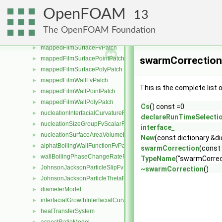
filmSurfacePolyPatch
►
OpenFOAM
13
filmWallFvPatch
►
filmWallPointPatch
►
The OpenFOAM Foundation
filmWallPolyPatch
►
mappedFilmSurfaceFvPatch
►
swarmCorrection
mappedFilmSurfacePointPatch
►
mappedFilmSurfacePolyPatch
►
mappedFilmWallFvPatch
►
This is the complete list
mappedFilmWallPointPatch
►
mappedFilmWallPolyPatch
►
Cs
() const =0
nucleationInterfacialCurvatureFvScalarFieldSource
►
declareRunTimeSelecti
nucleationSizeGroupFvScalarFieldSource
►
interface_
nucleationSurfaceAreaVolumeRatioFvScalarFieldSource
►
New
(const dictionary &d
alphatBoilingWallFunctionFvPatchScalarField
►
swarmCorrection
(const 
wallBoilingPhaseChangeRateFvPatchScalarField
►
TypeName
("swarmCorrec
JohnsonJacksonParticleSlipFvPatchVectorField
►
~swarmCorrection
()
JohnsonJacksonParticleThetaFvPatchScalarField
►
diameterModel
►
interfacialGrowthInterfacialCurvatureFvScalarFieldSource
►
heatTransferSystem
►