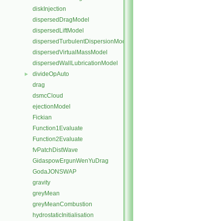
diskInjection
dispersedDragModel
dispersedLiftModel
dispersedTurbulentDispersionModel
dispersedVirtualMassModel
dispersedWallLubricationModel
divideOpAuto
►
drag
dsmcCloud
ejectionModel
Fickian
Function1Evaluate
Function2Evaluate
fvPatchDistWave
GidaspowErgunWenYuDrag
GodaJONSWAP
gravity
greyMean
greyMeanCombustion
hydrostaticInitialisation