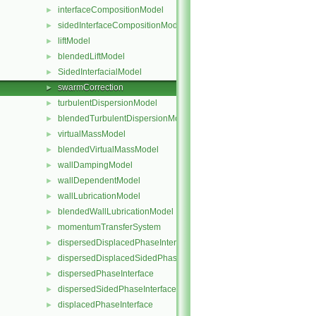
interfaceCompositionModel
►
sidedInterfaceCompositionModel
►
liftModel
►
blendedLiftModel
►
SidedInterfacialModel
►
swarmCorrection
►
turbulentDispersionModel
►
blendedTurbulentDispersionModel
►
virtualMassModel
►
blendedVirtualMassModel
►
wallDampingModel
►
wallDependentModel
►
wallLubricationModel
►
blendedWallLubricationModel
►
momentumTransferSystem
►
dispersedDisplacedPhaseInterface
►
dispersedDisplacedSidedPhaseInterface
►
dispersedPhaseInterface
►
dispersedSidedPhaseInterface
►
displacedPhaseInterface
►