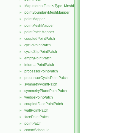
MapInternalField< Type, MeshMapper, pointMesh >
►
pointBoundaryMeshMapper
►
pointMapper
►
pointMeshMapper
►
pointPatchMapper
►
coupledPointPatch
►
cyclicPointPatch
►
cyclicSlipPointPatch
►
emptyPointPatch
►
internalPointPatch
►
processorPointPatch
►
processorCyclicPointPatch
►
symmetryPointPatch
►
symmetryPlanePointPatch
►
wedgePointPatch
►
coupledFacePointPatch
►
wallPointPatch
►
facePointPatch
►
pointPatch
►
commSchedule
►