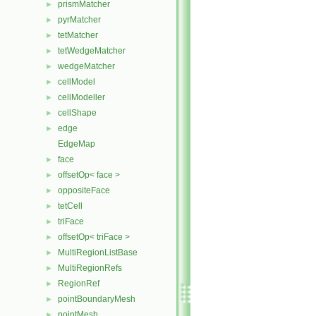
prismMatcher
►
pyrMatcher
►
tetMatcher
►
tetWedgeMatcher
►
wedgeMatcher
►
cellModel
►
cellModeller
►
cellShape
►
edge
►
EdgeMap
face
►
offsetOp< face >
►
oppositeFace
►
tetCell
►
triFace
►
offsetOp< triFace >
►
MultiRegionListBase
►
MultiRegionRefs
►
RegionRef
►
pointBoundaryMesh
►
pointMesh
►