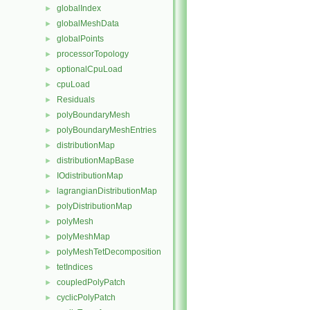
globalIndex
►
globalMeshData
►
globalPoints
►
processorTopology
►
optionalCpuLoad
►
cpuLoad
►
Residuals
►
polyBoundaryMesh
►
polyBoundaryMeshEntries
►
distributionMap
►
distributionMapBase
►
IOdistributionMap
►
lagrangianDistributionMap
►
polyDistributionMap
►
polyMesh
►
polyMeshMap
►
polyMeshTetDecomposition
►
tetIndices
►
coupledPolyPatch
►
cyclicPolyPatch
►