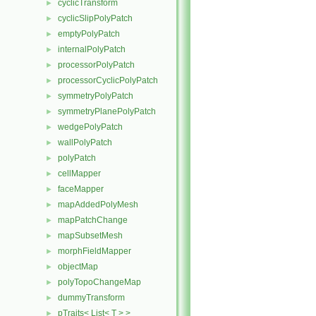
cyclicTransform
►
cyclicSlipPolyPatch
►
emptyPolyPatch
►
internalPolyPatch
►
processorPolyPatch
►
processorCyclicPolyPatch
►
symmetryPolyPatch
►
symmetryPlanePolyPatch
►
wedgePolyPatch
►
wallPolyPatch
►
polyPatch
►
cellMapper
►
faceMapper
►
mapAddedPolyMesh
►
mapPatchChange
►
mapSubsetMesh
►
morphFieldMapper
►
objectMap
►
polyTopoChangeMap
►
dummyTransform
►
pTraits< List< T > >
►