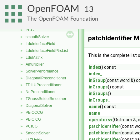
processorCyclicGAMGInterface
►
OpenFOAM
13
processorGAMGInterface
►
PBiCG
►
The OpenFOAM Foundation
PBiCGStab
►
PCG
►
patchIdentifier M
smoothSolver
►
LduInterfaceField
►
LduInterfaceFieldPtrsList
►
This is the complete list
LduMatrix
►
Amultiplier
►
index
() const
SolverPerformance
►
index_
DiagonalPreconditioner
►
inGroup
(const word &) c
TDILUPreconditioner
►
inGroups
() const
NoPreconditioner
►
inGroups
()
TGaussSeidelSmoother
►
inGroups_
DiagonalSolver
►
name
() const
PBiCCCG
►
name_
PBiCICG
operator<<
(Ostream &, c
►
patchIdentifier
(const wo
PCICG
►
patchIdentifier
(const wo
SmoothSolver
►
patchIdentifier
(const pat