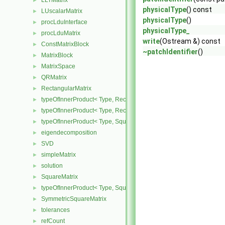
LLTMatrix
►
physicalType
() const
LUscalarMatrix
►
physicalType
()
procLduInterface
►
physicalType_
procLduMatrix
►
write
(Ostream &) const
ConstMatrixBlock
►
~patchIdentifier
()
MatrixBlock
►
MatrixSpace
►
QRMatrix
►
RectangularMatrix
►
typeOfInnerProduct< Type, RectangularMatrix< Type >, Rectangular
►
typeOfInnerProduct< Type, RectangularMatrix< Type >, SquareMatri
►
typeOfInnerProduct< Type, SquareMatrix< Type >, RectangularMatri
►
eigendecomposition
►
SVD
►
simpleMatrix
►
solution
►
SquareMatrix
►
typeOfInnerProduct< Type, SquareMatrix< Type >, SquareMatrix< T
►
SymmetricSquareMatrix
►
tolerances
►
refCount
►