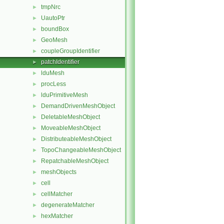
tmpNrc
►
UautoPtr
►
boundBox
►
GeoMesh
►
coupleGroupIdentifier
►
patchIdentifier
►
lduMesh
►
procLess
►
lduPrimitiveMesh
►
DemandDrivenMeshObject
►
DeletableMeshObject
►
MoveableMeshObject
►
DistributeableMeshObject
►
TopoChangeableMeshObject
►
RepatchableMeshObject
►
meshObjects
►
cell
►
cellMatcher
►
degenerateMatcher
►
hexMatcher
►