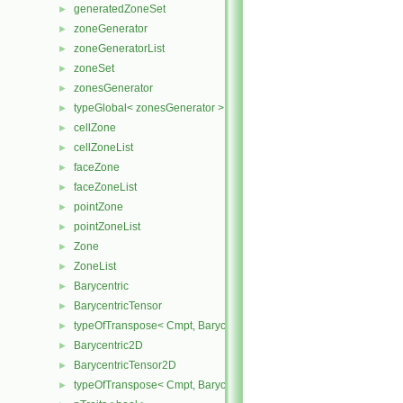
generatedZoneSet
►
zoneGenerator
►
zoneGeneratorList
►
zoneSet
►
zonesGenerator
►
typeGlobal< zonesGenerator >
►
cellZone
►
cellZoneList
►
faceZone
►
faceZoneList
►
pointZone
►
pointZoneList
►
Zone
►
ZoneList
►
Barycentric
►
BarycentricTensor
►
typeOfTranspose< Cmpt, BarycentricTensor< Cmpt > >
►
Barycentric2D
►
BarycentricTensor2D
►
typeOfTranspose< Cmpt, BarycentricTensor2D< Cmpt > >
►