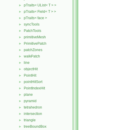
pTraits< UList< T > >
►
pTraits< Field< T > >
►
pTraits< face >
►
syncTools
►
PatchTools
►
primitiveMesh
►
PrimitivePatch
►
patchZones
►
walkPatch
►
line
►
objectHit
►
PointHit
►
pointHitSort
►
PointIndexHit
►
plane
►
pyramid
►
tetrahedron
►
intersection
►
triangle
►
treeBoundBox
►