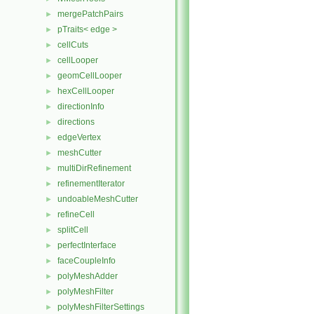
mergePatchPairs
►
pTraits< edge >
►
cellCuts
►
cellLooper
►
geomCellLooper
►
hexCellLooper
►
directionInfo
►
directions
►
edgeVertex
►
meshCutter
►
multiDirRefinement
►
refinementIterator
►
undoableMeshCutter
►
refineCell
►
splitCell
►
perfectInterface
►
faceCoupleInfo
►
polyMeshAdder
►
polyMeshFilter
►
polyMeshFilterSettings
►