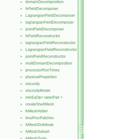
domainDecomposition
►
fvFieldDecomposer
►
LagrangianFieldDecomposer
►
lagrangianFieldDecomposer
►
pointFieldDecomposer
►
fvFieldReconstructor
►
lagrangianFieldReconstructor
►
LagrangianFieldReconstructor
►
pointFieldReconstructor
►
multiDomainDecomposition
►
processorRunTimes
►
physicalProperties
►
viscosity
►
viscosityModel
►
minEqOp< labelPair >
►
createShellMesh
►
fvMeshAdder
►
lessProcPatches
►
fvMeshDistribute
►
fvMeshSubset
►
fvMeshTools
►