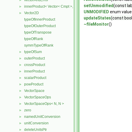
vectorAndError
►
setUnmodified
(const la
innerProduct< Vector< Cmpt >, scalar >
►
UNMODIFIED
enum value
Vector2D
►
updateStates
(const boo
typeOfInnerProduct
~fileMonitor
()
typeOfOuterProduct
typeOfTranspose
typeOfRank
symmTypeOfRank
typeOfSum
►
outerProduct
►
crossProduct
►
innerProduct
►
scalarProduct
►
powProduct
►
VectorSpace
►
VectorSpaceOps
►
VectorSpaceOps< N, N >
►
zero
►
namedUnitConversion
►
unitConversion
►
deleteUnitsPtr
►