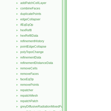
addPatchCellLayer
►
combineFaces
►
duplicatePoints
►
edgeCollapser
►
ifEqEqOp
►
hexRef8
►
hexRef8Data
►
refinementHistory
►
pointEdgeCollapse
►
polyTopoChange
►
refinementData
►
refinementDistanceData
►
removeCells
►
removeFaces
►
faceEqOp
►
removePoints
►
repatcher
►
repatchMesh
►
repatchPatch
►
greyDiffusiveRadiationMixedFvPatchScalarField
►