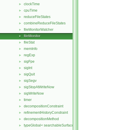
clockTime
►
cpuTime
►
reduceFileStates
►
combineReduceFileStates
►
fileMonitorWatcher
►
fileMonitor
►
fileStat
►
memInfo
►
regExp
►
sigFpe
►
sigInt
►
sigQuit
►
sigSegv
►
sigStopAtWriteNow
►
sigWriteNow
►
timer
►
decompositionConstraint
►
refinementHistoryConstraint
►
decompositionMethod
►
typeGlobal< searchableSurfaces::distributedTriSurface >
►