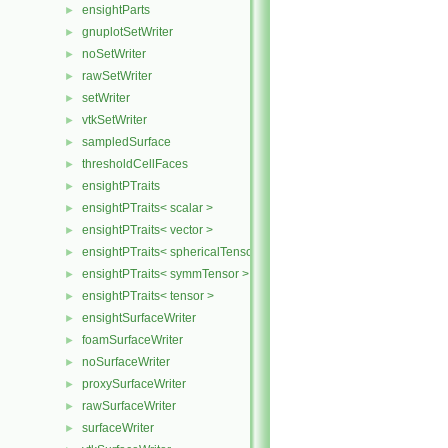
ensightParts
►
gnuplotSetWriter
►
noSetWriter
►
rawSetWriter
►
setWriter
►
vtkSetWriter
►
sampledSurface
►
thresholdCellFaces
►
ensightPTraits
►
ensightPTraits< scalar >
►
ensightPTraits< vector >
►
ensightPTraits< sphericalTensor >
►
ensightPTraits< symmTensor >
►
ensightPTraits< tensor >
►
ensightSurfaceWriter
►
foamSurfaceWriter
►
noSurfaceWriter
►
proxySurfaceWriter
►
rawSurfaceWriter
►
surfaceWriter
►