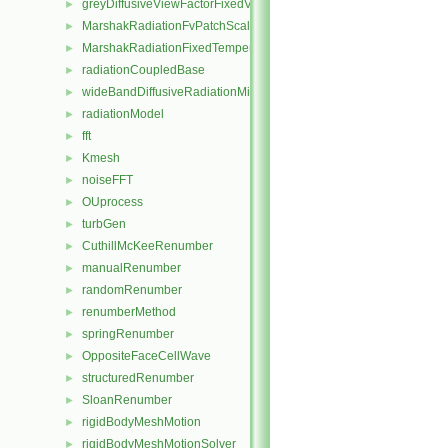
greyDiffusiveViewFactorFixedValueFvPatchScalarField
►
MarshakRadiationFvPatchScalarField
►
MarshakRadiationFixedTemperatureFvPatchScalarField
►
radiationCoupledBase
►
wideBandDiffusiveRadiationMixedFvPatchScalarField
►
radiationModel
►
fft
►
Kmesh
►
noiseFFT
►
OUprocess
►
turbGen
►
CuthillMcKeeRenumber
►
manualRenumber
►
randomRenumber
►
renumberMethod
►
springRenumber
►
OppositeFaceCellWave
►
structuredRenumber
►
SloanRenumber
►
rigidBodyMeshMotion
►
rigidBodyMeshMotionSolver
►