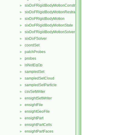
sixDoFRigidBodyMotionConstraint
►
sixDoFRigidBodyMotionRestraint
►
sixDoFRigidBodyMotion
►
sixDoFRigidBodyMotionState
►
sixDoFRigidBodyMotionSolver
►
sixDoFSolver
►
coordSet
►
patchProbes
►
probes
►
isNotEqOp
►
sampledSet
►
sampledSetCloud
►
sampledSetParticle
►
csvSetWriter
►
ensightSetWriter
►
ensightFile
►
ensightGeoFile
►
ensightPart
►
ensightPartCells
►
ensightPartFaces
►