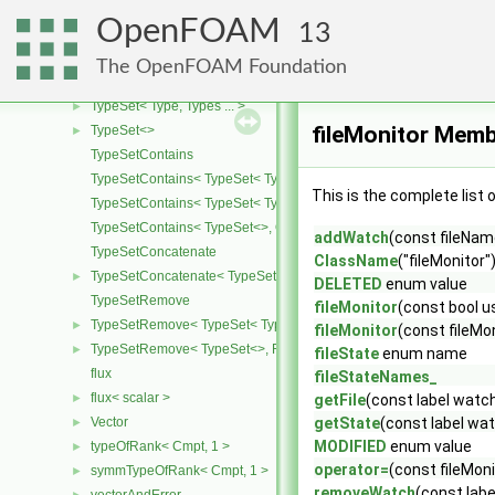
transformer
►
OpenFOAM
13
triad
►
Tuple3
►
The OpenFOAM Foundation
TypeSet
TypeSet< Type, Types ... >
►
fileMonitor Memb
TypeSet<>
►
TypeSetContains
TypeSetContains< TypeSet< Type, Types ... >, OtherType >
This is the complete list
TypeSetContains< TypeSet< Type, Types ... >, Type >
TypeSetContains< TypeSet<>, OtherType >
addWatch
(const fileNam
TypeSetConcatenate
ClassName
("fileMonitor"
TypeSetConcatenate< TypeSet< TypesA ... >, TypeSet< TypesB ... > 
►
DELETED
enum value
TypeSetRemove
fileMonitor
(const bool u
TypeSetRemove< TypeSet< Type, Types ... >, RemoveSet >
►
fileMonitor
(const fileMo
TypeSetRemove< TypeSet<>, RemoveSet >
►
fileState
enum name
flux
fileStateNames_
flux< scalar >
►
getFile
(const label watc
Vector
getState
(const label wa
►
MODIFIED
enum value
typeOfRank< Cmpt, 1 >
►
operator=
(const fileMon
symmTypeOfRank< Cmpt, 1 >
►
removeWatch
(const lab