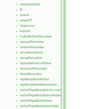
radiationModel
►
fft
►
Kmesh
►
noiseFFT
►
OUprocess
►
turbGen
►
CuthillMcKeeRenumber
►
manualRenumber
►
randomRenumber
►
renumberMethod
►
springRenumber
►
OppositeFaceCellWave
►
structuredRenumber
►
SloanRenumber
►
rigidBodyMeshMotion
►
rigidBodyMeshMotionSolver
►
sixDoFRigidBodyMotionConstraint
►
sixDoFRigidBodyMotionRestraint
►
sixDoFRigidBodyMotion
►
sixDoFRigidBodyMotionState
►