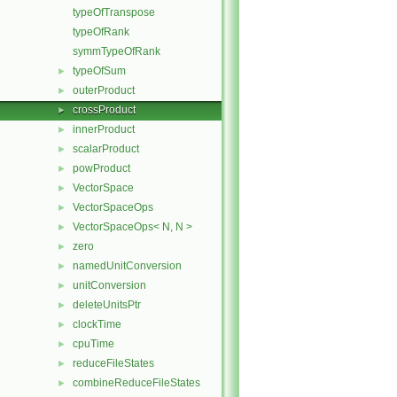
typeOfTranspose
typeOfRank
symmTypeOfRank
typeOfSum
►
outerProduct
►
crossProduct
►
innerProduct
►
scalarProduct
►
powProduct
►
VectorSpace
►
VectorSpaceOps
►
VectorSpaceOps< N, N >
►
zero
►
namedUnitConversion
►
unitConversion
►
deleteUnitsPtr
►
clockTime
►
cpuTime
►
reduceFileStates
►
combineReduceFileStates
►