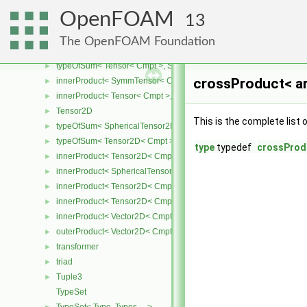
typeOfSum< Tensor< Cmpt >, SphericalTensor< Cmpt > >
►
OpenFOAM
13
innerProduct< SphericalTensor< Cmpt >, Tensor< Cmpt > >
►
innerProduct< Tensor< Cmpt >, SphericalTensor< Cmpt > >
►
The OpenFOAM Foundation
typeOfSum< SymmTensor< Cmpt >, Tensor< Cmpt > >
►
typeOfSum< Tensor< Cmpt >, SymmTensor< Cmpt > >
►
crossProduct< ar
innerProduct< SymmTensor< Cmpt >, Tensor< Cmpt > >
►
innerProduct< Tensor< Cmpt >, SymmTensor< Cmpt > >
►
Tensor2D
►
This is the complete list
typeOfSum< SphericalTensor2D< Cmpt >, Tensor2D< Cmpt > >
►
typeOfSum< Tensor2D< Cmpt >, SphericalTensor2D< Cmpt > >
►
type
typedef
crossProdu
innerProduct< Tensor2D< Cmpt >, Tensor2D< Cmpt > >
►
innerProduct< SphericalTensor2D< Cmpt >, Tensor2D< Cmpt > >
►
innerProduct< Tensor2D< Cmpt >, SphericalTensor2D< Cmpt > >
►
innerProduct< Tensor2D< Cmpt >, Vector2D< Cmpt > >
►
innerProduct< Vector2D< Cmpt >, Tensor2D< Cmpt > >
►
outerProduct< Vector2D< Cmpt >, Vector2D< Cmpt > >
►
transformer
►
triad
►
Tuple3
►
TypeSet