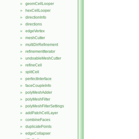
geomCellLooper
►
hexCellLooper
►
directionInfo
►
directions
►
edgeVertex
►
meshCutter
►
multiDirRefinement
►
refinementIterator
►
undoableMeshCutter
►
refineCell
►
splitCell
►
perfectInterface
►
faceCoupleInfo
►
polyMeshAdder
►
polyMeshFilter
►
polyMeshFilterSettings
►
addPatchCellLayer
►
combineFaces
►
duplicatePoints
►
edgeCollapser
►