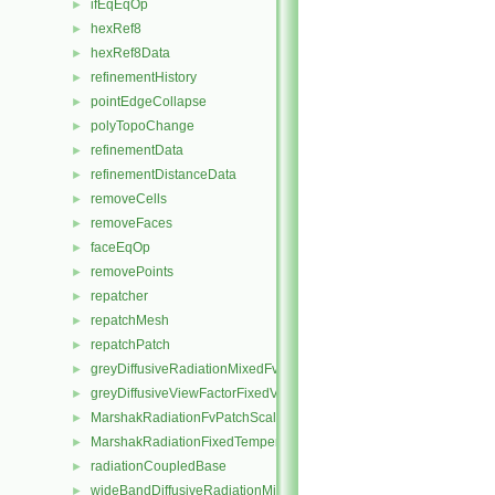
ifEqEqOp
►
hexRef8
►
hexRef8Data
►
refinementHistory
►
pointEdgeCollapse
►
polyTopoChange
►
refinementData
►
refinementDistanceData
►
removeCells
►
removeFaces
►
faceEqOp
►
removePoints
►
repatcher
►
repatchMesh
►
repatchPatch
►
greyDiffusiveRadiationMixedFvPatchScalarField
►
greyDiffusiveViewFactorFixedValueFvPatchScalarField
►
MarshakRadiationFvPatchScalarField
►
MarshakRadiationFixedTemperatureFvPatchScalarField
►
radiationCoupledBase
►
wideBandDiffusiveRadiationMixedFvPatchScalarField
►