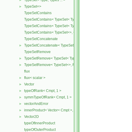
TypeSet< Type, Types ... >
►
TypeSet<>
►
TypeSetContains
TypeSetContains< TypeSet< Type, Types ... >, OtherType >
TypeSetContains< TypeSet< Type, Types ... >, Type >
TypeSetContains< TypeSet<>, OtherType >
TypeSetConcatenate
TypeSetConcatenate< TypeSet< TypesA ... >, TypeSet< TypesB ... > 
►
TypeSetRemove
TypeSetRemove< TypeSet< Type, Types ... >, RemoveSet >
►
TypeSetRemove< TypeSet<>, RemoveSet >
►
flux
flux< scalar >
►
Vector
►
typeOfRank< Cmpt, 1 >
►
symmTypeOfRank< Cmpt, 1 >
►
vectorAndError
►
innerProduct< Vector< Cmpt >, scalar >
►
Vector2D
►
typeOfInnerProduct
typeOfOuterProduct