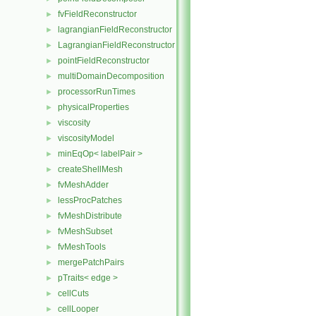
fvFieldReconstructor
►
lagrangianFieldReconstructor
►
LagrangianFieldReconstructor
►
pointFieldReconstructor
►
multiDomainDecomposition
►
processorRunTimes
►
physicalProperties
►
viscosity
►
viscosityModel
►
minEqOp< labelPair >
►
createShellMesh
►
fvMeshAdder
►
lessProcPatches
►
fvMeshDistribute
►
fvMeshSubset
►
fvMeshTools
►
mergePatchPairs
►
pTraits< edge >
►
cellCuts
►
cellLooper
►