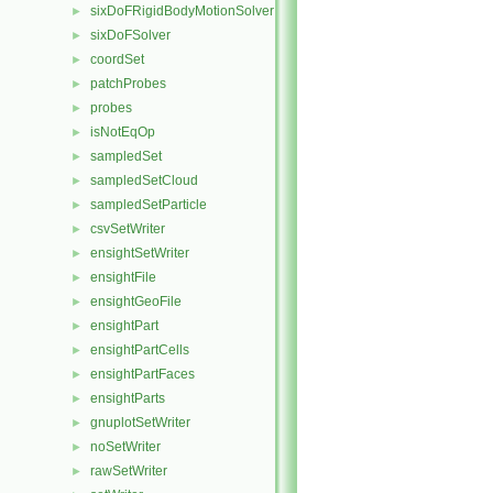
sixDoFRigidBodyMotionSolver
►
sixDoFSolver
►
coordSet
►
patchProbes
►
probes
►
isNotEqOp
►
sampledSet
►
sampledSetCloud
►
sampledSetParticle
►
csvSetWriter
►
ensightSetWriter
►
ensightFile
►
ensightGeoFile
►
ensightPart
►
ensightPartCells
►
ensightPartFaces
►
ensightParts
►
gnuplotSetWriter
►
noSetWriter
►
rawSetWriter
►