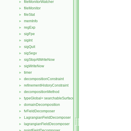
fileMonitorWatcher
►
fileMonitor
►
fileStat
►
memInfo
►
regExp
►
sigFpe
►
sigInt
►
sigQuit
►
sigSegv
►
sigStopAtWriteNow
►
sigWriteNow
►
timer
►
decompositionConstraint
►
refinementHistoryConstraint
►
decompositionMethod
►
typeGlobal< searchableSurfaces::distributedTriSurface >
►
domainDecomposition
►
fvFieldDecomposer
►
LagrangianFieldDecomposer
►
lagrangianFieldDecomposer
►
pointFieldDecomposer
►