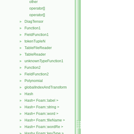
other
operator[]
operator[]
DiagTensor
►
Function1
►
FieldFunction1
►
tokenTupleN
►
TableFileReader
►
TableReader
►
unknownTypeFunction1
►
Function2
►
FieldFunction2
►
Polynomial
►
globalIndexAndTransform
►
Hash
►
Hash< Foam::label >
►
Hash< Foam::string >
►
Hash< Foam::word >
►
Hash< Foam::fileName >
►
Hash< Foam::wordRe >
►
Hash< Foam::keyType >
►