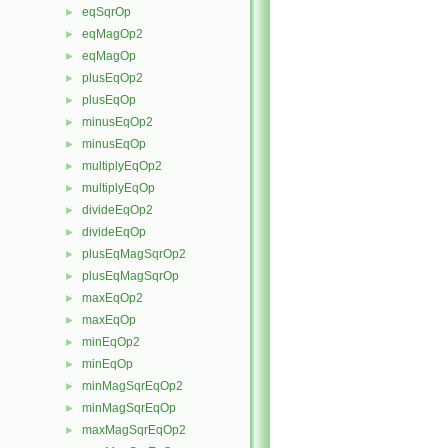
eqSqrOp
►
eqMagOp2
►
eqMagOp
►
plusEqOp2
►
plusEqOp
►
minusEqOp2
►
minusEqOp
►
multiplyEqOp2
►
multiplyEqOp
►
divideEqOp2
►
divideEqOp
►
plusEqMagSqrOp2
►
plusEqMagSqrOp
►
maxEqOp2
►
maxEqOp
►
minEqOp2
►
minEqOp
►
minMagSqrEqOp2
►
minMagSqrEqOp
►
maxMagSqrEqOp2
►