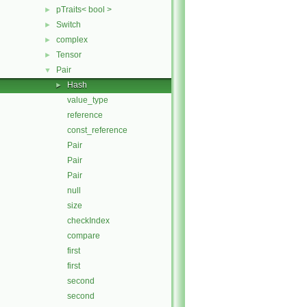
pTraits< bool >
►
Switch
►
complex
►
Tensor
►
Pair
▼
Hash
►
value_type
reference
const_reference
Pair
Pair
Pair
null
size
checkIndex
compare
first
first
second
second