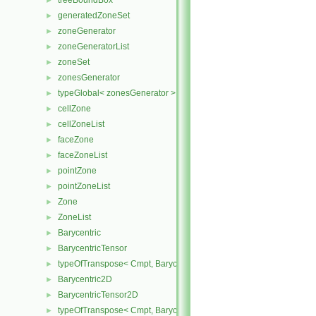
treeBoundBox
►
generatedZoneSet
►
zoneGenerator
►
zoneGeneratorList
►
zoneSet
►
zonesGenerator
►
typeGlobal< zonesGenerator >
►
cellZone
►
cellZoneList
►
faceZone
►
faceZoneList
►
pointZone
►
pointZoneList
►
Zone
►
ZoneList
►
Barycentric
►
BarycentricTensor
►
typeOfTranspose< Cmpt, BarycentricTensor< Cmpt > >
►
Barycentric2D
►
BarycentricTensor2D
►
typeOfTranspose< Cmpt, BarycentricTensor2D< Cmpt > >
►