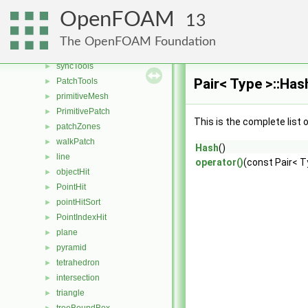
pTraits< List< T > >
►
OpenFOAM
13
pTraits< UList< T > >
►
pTraits< Field< T > >
►
The OpenFOAM Foundation
pTraits< face >
►
syncTools
►
Pair< Type >::Ha
PatchTools
►
primitiveMesh
►
PrimitivePatch
►
This is the complete list
patchZones
►
walkPatch
►
Hash
()
line
►
operator()
(const Pair< T
objectHit
►
PointHit
►
pointHitSort
►
PointIndexHit
►
plane
►
pyramid
►
tetrahedron
►
intersection
►
triangle
►