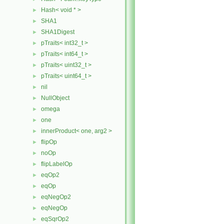
Hash< void * >
►
SHA1
►
SHA1Digest
►
pTraits< int32_t >
►
pTraits< int64_t >
►
pTraits< uint32_t >
►
pTraits< uint64_t >
►
nil
►
NullObject
►
omega
►
one
►
innerProduct< one, arg2 >
►
flipOp
►
noOp
►
flipLabelOp
►
eqOp2
►
eqOp
►
eqNegOp2
►
eqNegOp
►
eqSqrOp2
►