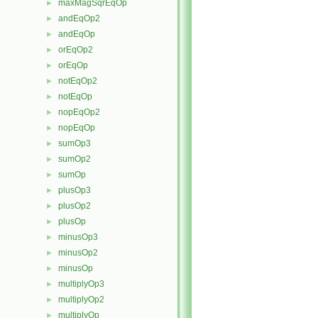
maxMagSqrEqOp
►
andEqOp2
►
andEqOp
►
orEqOp2
►
orEqOp
►
notEqOp2
►
notEqOp
►
nopEqOp2
►
nopEqOp
►
sumOp3
►
sumOp2
►
sumOp
►
plusOp3
►
plusOp2
►
plusOp
►
minusOp3
►
minusOp2
►
minusOp
►
multiplyOp3
►
multiplyOp2
►
multiplyOp
►