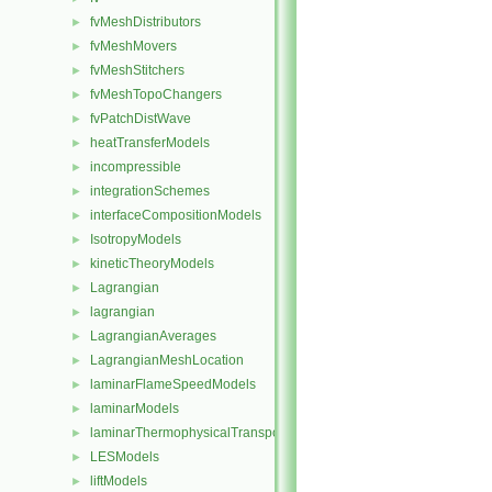
fvMeshDistributors
►
fvMeshMovers
►
fvMeshStitchers
►
fvMeshTopoChangers
►
fvPatchDistWave
►
heatTransferModels
►
incompressible
►
integrationSchemes
►
interfaceCompositionModels
►
IsotropyModels
►
kineticTheoryModels
►
Lagrangian
►
lagrangian
►
LagrangianAverages
►
LagrangianMeshLocation
►
laminarFlameSpeedModels
►
laminarModels
►
laminarThermophysicalTransportModels
►
LESModels
►
liftModels
►