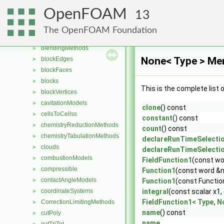
Class List
▼
OpenFOAM
13
Foam
▼
aspectRatioModels
►
The OpenFOAM Foundation
AveragingMethods
►
blendingMethods
►
None< Type > Me
blockEdges
►
blockFaces
►
blocks
►
This is the complete list
blockVertices
►
cavitationModels
►
clone
() const
cellsToCellss
►
constant
() const
chemistryReductionMethods
►
count
() const
chemistryTabulationMethods
►
declareRunTimeSelecti
clouds
►
declareRunTimeSelecti
combustionModels
►
FieldFunction1
(const w
compressible
►
Function1
(const word &
contactAngleModels
►
Function1
(const Functio
coordinateSystems
integral
(const scalar x1,
►
FieldFunction1< Type, No
CorrectionLimitingMethods
►
name
() const
cutPoly
►
name_