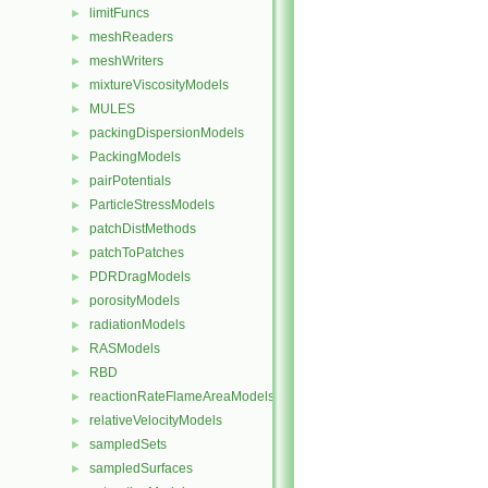
limitFuncs
►
meshReaders
►
meshWriters
►
mixtureViscosityModels
►
MULES
►
packingDispersionModels
►
PackingModels
►
pairPotentials
►
ParticleStressModels
►
patchDistMethods
►
patchToPatches
►
PDRDragModels
►
porosityModels
►
radiationModels
►
RASModels
►
RBD
►
reactionRateFlameAreaModels
►
relativeVelocityModels
►
sampledSets
►
sampledSurfaces
►