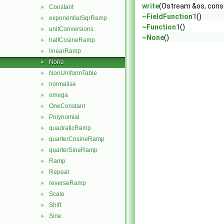
write
(Ostream &os, const
Constant
►
~FieldFunction1
()
exponentialSqrRamp
►
~Function1
()
unitConversions
►
~None
()
halfCosineRamp
►
linearRamp
►
None
►
NonUniformTable
►
normalise
►
omega
►
OneConstant
►
Polynomial
►
quadraticRamp
►
quarterCosineRamp
►
quarterSineRamp
►
Ramp
►
Repeat
►
reverseRamp
►
Scale
►
Shift
►
Sine
►