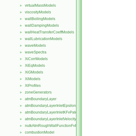
virtualMassModels
►
viscosityModels
►
wallBoilingModels
►
wallDampingModels
►
wallHeatTransferCoeffModels
►
wallLubricationModels
►
waveModels
►
waveSpectra
►
XiCorrModels
►
XiEqModels
►
XiGModels
►
XiModels
►
XiProfiles
►
zoneGenerators
►
atmBoundaryLayer
►
atmBoundaryLayerInletEpsilonFvPatchScalarField
►
atmBoundaryLayerInletKFvPatchScalarField
►
atmBoundaryLayerInletVelocityFvPatchVectorField
►
nutkAtmRoughWallFunctionFvPatchScalarField
►
combustionModel
►