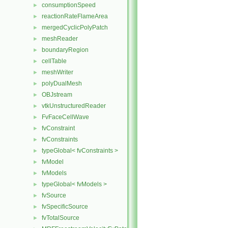
consumptionSpeed
►
reactionRateFlameArea
►
mergedCyclicPolyPatch
►
meshReader
►
boundaryRegion
►
cellTable
►
meshWriter
►
polyDualMesh
►
OBJstream
►
vtkUnstructuredReader
►
FvFaceCellWave
►
fvConstraint
►
fvConstraints
►
typeGlobal< fvConstraints >
►
fvModel
►
fvModels
►
typeGlobal< fvModels >
►
fvSource
►
fvSpecificSource
►
fvTotalSource
►