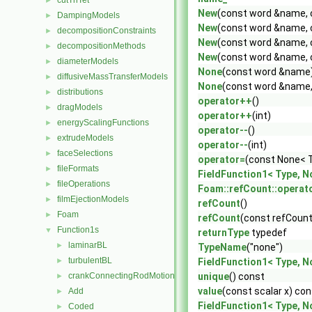
cutTriTet
►
New
(const word &name, c
DampingModels
►
New
(const word &name, c
decompositionConstraints
►
New
(const word &name, c
decompositionMethods
►
New
(const word &name, c
diameterModels
►
None
(const word &name
diffusiveMassTransferModels
►
None
(const word &name, 
distributions
►
operator++
()
dragModels
►
operator++
(int)
energyScalingFunctions
►
operator--
()
extrudeModels
►
operator--
(int)
faceSelections
►
operator=
(const None< 
fileFormats
►
FieldFunction1< Type, N
fileOperations
►
Foam::refCount::operat
filmEjectionModels
►
refCount
()
Foam
►
refCount
(const refCount
Function1s
▼
returnType
typedef
laminarBL
►
TypeName
("none")
turbulentBL
►
FieldFunction1< Type, N
crankConnectingRodMotion
unique
() const
►
value
(const scalar x) co
Add
►
FieldFunction1< Type, No
Coded
►