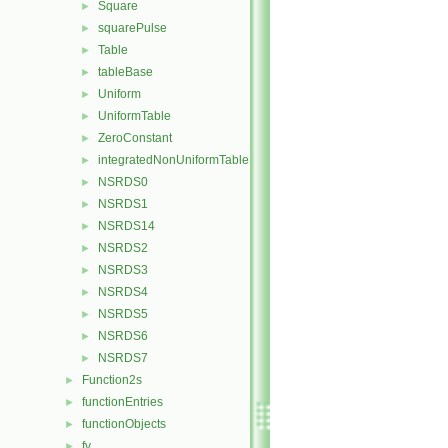
Square
►
squarePulse
►
Table
►
tableBase
►
Uniform
►
UniformTable
►
ZeroConstant
►
integratedNonUniformTable
►
NSRDS0
►
NSRDS1
►
NSRDS14
►
NSRDS2
►
NSRDS3
►
NSRDS4
►
NSRDS5
►
NSRDS6
►
NSRDS7
►
Function2s
►
functionEntries
►
functionObjects
►
fv
►