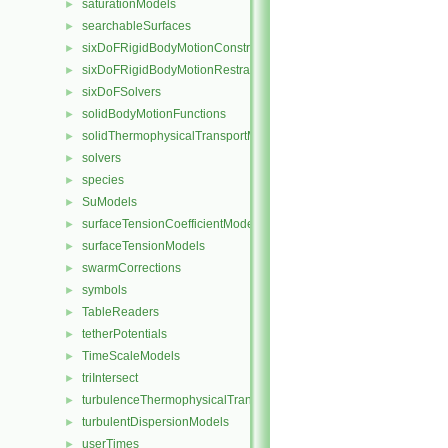
saturationModels
►
searchableSurfaces
►
sixDoFRigidBodyMotionConstraints
►
sixDoFRigidBodyMotionRestraints
►
sixDoFSolvers
►
solidBodyMotionFunctions
►
solidThermophysicalTransportModels
►
solvers
►
species
►
SuModels
►
surfaceTensionCoefficientModels
►
surfaceTensionModels
►
swarmCorrections
►
symbols
►
TableReaders
►
tetherPotentials
►
TimeScaleModels
►
triIntersect
►
turbulenceThermophysicalTransportModels
►
turbulentDispersionModels
►
userTimes
►