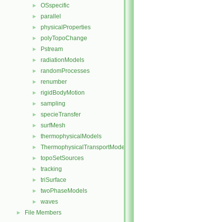
OSspecific
►
parallel
►
physicalProperties
►
polyTopoChange
►
Pstream
►
radiationModels
►
randomProcesses
►
renumber
►
rigidBodyMotion
►
sampling
►
specieTransfer
►
surfMesh
►
thermophysicalModels
►
ThermophysicalTransportModels
►
topoSetSources
►
tracking
►
triSurface
►
twoPhaseModels
►
waves
►
File Members
►