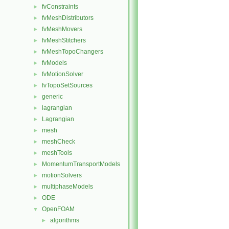
fvConstraints
►
fvMeshDistributors
►
fvMeshMovers
►
fvMeshStitchers
►
fvMeshTopoChangers
►
fvModels
►
fvMotionSolver
►
fvTopoSetSources
►
generic
►
lagrangian
►
Lagrangian
►
mesh
►
meshCheck
►
meshTools
►
MomentumTransportModels
►
motionSolvers
►
multiphaseModels
►
ODE
►
OpenFOAM
▼
algorithms
►