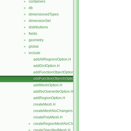
containers
►
db
►
dimensionedTypes
►
dimensionSet
►
distributions
►
fields
►
geometry
►
global
►
include
▼
addAllRegionsOption.H
addDictOption.H
addFunctionObjectOptions.H
addFunctionObjectsOption.H
addMeshOption.H
addNoOverwriteOption.H
addRegionOption.H
createMesh.H
createMeshNoChangers.H
createPolyMesh.H
createRegionMeshNoChangers.H
►
createSpecifiedMesh.H
►