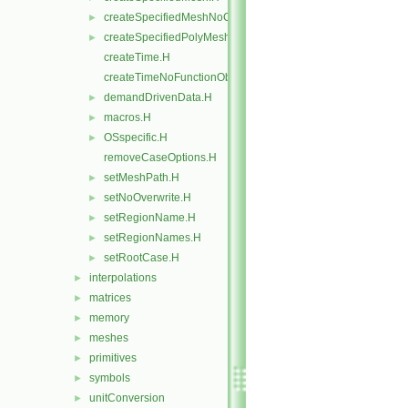
createSpecifiedMeshNoChangers.H
►
createSpecifiedPolyMesh.H
►
createTime.H
createTimeNoFunctionObjects.H
demandDrivenData.H
►
macros.H
►
OSspecific.H
►
removeCaseOptions.H
setMeshPath.H
►
setNoOverwrite.H
►
setRegionName.H
►
setRegionNames.H
►
setRootCase.H
►
interpolations
►
matrices
►
memory
►
meshes
►
primitives
►
symbols
►
unitConversion
►