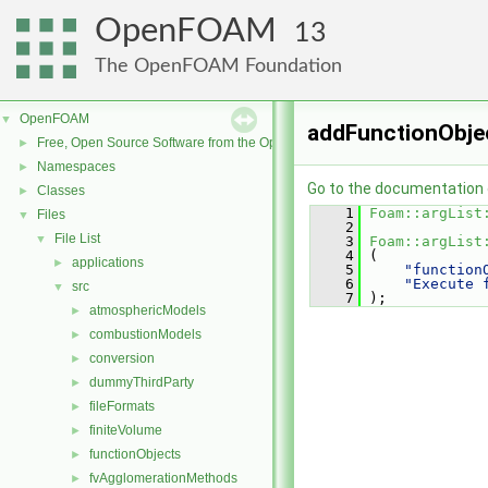
OpenFOAM
13
The OpenFOAM Foundation
OpenFOAM
▼
addFunctionObje
Free, Open Source Software from the OpenFOAM Foundation
►
Namespaces
►
Go to the documentation of
Classes
►
    1
Foam::argList
Files
▼
    2
File List
▼
    3
Foam::argList
    4
 (
applications
►
    5
"function
    6
"Execute 
src
▼
    7
 );
atmosphericModels
►
combustionModels
►
conversion
►
dummyThirdParty
►
fileFormats
►
finiteVolume
►
functionObjects
►
fvAgglomerationMethods
►