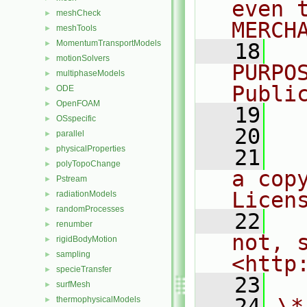
even 
meshCheck
►
MERCH
meshTools
►
MomentumTransportModels
►
   18
  
motionSolvers
►
PURPO
multiphaseModels
►
Publi
ODE
►
OpenFOAM
►
   19
  
OSspecific
►
   20
parallel
►
physicalProperties
►
   21
  
polyTopoChange
►
a cop
Pstream
►
Licen
radiationModels
►
randomProcesses
►
   22
  
renumber
►
not, s
rigidBodyMotion
►
sampling
►
<http
specieTransfer
►
   23
surfMesh
►
   24
\*
thermophysicalModels
►