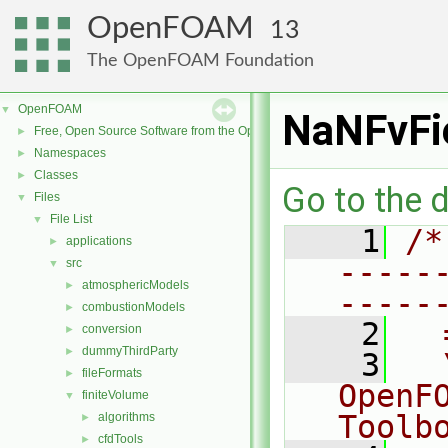
OpenFOAM
13
The OpenFOAM Foundation
OpenFOAM
▼
NaNFvFi
Free, Open Source Software from the OpenFOAM Foundation
►
Namespaces
►
Classes
►
Go to the d
Files
▼
File List
▼
    1
/*
applications
►
-----
src
▼
atmosphericModels
►
-----
combustionModels
►
    2
  
conversion
►
dummyThirdParty
►
    3
  
fileFormats
►
OpenF
finiteVolume
▼
Toolb
algorithms
►
cfdTools
►