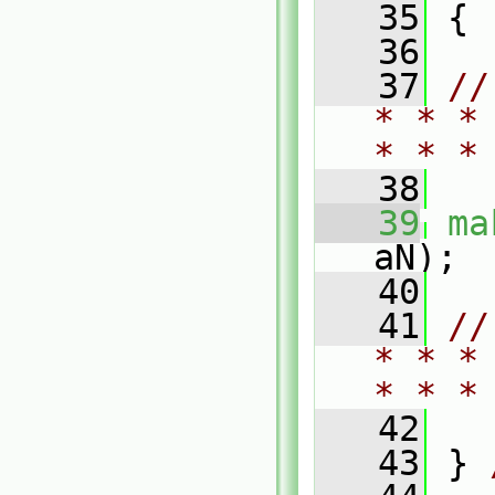
   35
 {
   36
   37
//
* * *
* * *
   38
   39
ma
aN);
   40
   41
//
* * *
* * *
   42
   43
 } 