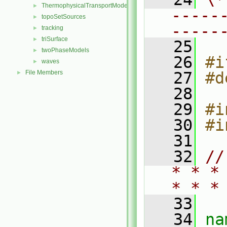
ThermophysicalTransportModels
►
-----
topoSetSources
►
-----
tracking
►
triSurface
►
   25
twoPhaseModels
►
   26
#i
waves
►
File Members
   27
#d
►
   28
   29
#i
   30
#i
   31
   32
//
* * *
* * *
   33
   34
na