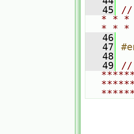
   44
   45
//
* * *
* * *
   46
   47
#e
   48
   49
// 
*****
*****
*****