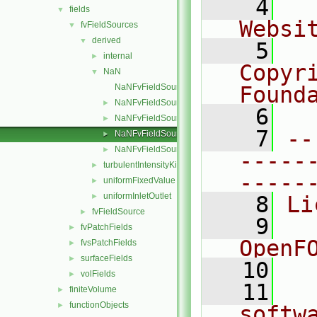
    4
  
fields
▼
Websi
fvFieldSources
▼
derived
▼
    5
  
internal
►
Copyri
NaN
▼
NaNFvFieldSource.C
Found
NaNFvFieldSource.H
►
    6
  
NaNFvFieldSources.C
►
    7
--
NaNFvFieldSources.H
►
NaNFvFieldSourcesFwd.H
►
-----
turbulentIntensityKineticEnergy
►
-----
uniformFixedValue
►
uniformInletOutlet
►
    8
Li
fvFieldSource
►
    9
  
fvPatchFields
►
OpenF
fvsPatchFields
►
surfaceFields
►
   10
volFields
►
   11
  
finiteVolume
►
functionObjects
►
softw