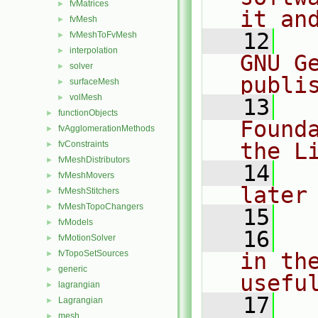
fvMatrices
►
it an
fvMesh
►
   12
  
fvMeshToFvMesh
►
interpolation
►
GNU G
solver
►
publi
surfaceMesh
►
volMesh
►
   13
  
functionObjects
►
Found
fvAgglomerationMethods
►
the L
fvConstraints
►
fvMeshDistributors
►
   14
  
fvMeshMovers
►
later
fvMeshStitchers
►
fvMeshTopoChangers
►
   15
fvModels
►
   16
  
fvMotionSolver
►
fvTopoSetSources
in the
►
generic
►
usefu
lagrangian
►
   17
  
Lagrangian
►
mesh
►