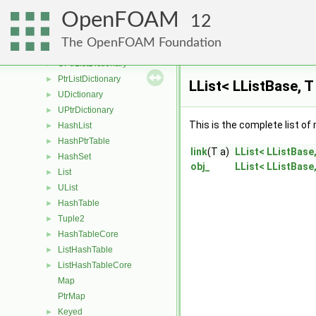
ConstCirculator
►
OpenFOAM
Dictionary
►
12
DictionaryBase
►
The OpenFOAM Foundation
PtrDictionary
►
UPtrListDictionary
►
PtrListDictionary
►
LList< LListBase, T
UDictionary
►
UPtrDictionary
►
This is the complete list o
HashList
►
HashPtrTable
►
link
(T a)
LList< LListBase, 
HashSet
►
obj_
LList< LListBase, 
List
►
UList
►
HashTable
►
Tuple2
►
HashTableCore
►
ListHashTable
►
ListHashTableCore
►
Map
PtrMap
Keyed
►