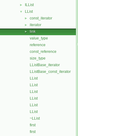
ILList
►
LList
▼
const_iterator
►
iterator
►
link
►
value_type
reference
const_reference
size_type
LListBase_iterator
LListBase_const_iterator
LList
LList
LList
LList
LList
LList
~LList
first
first