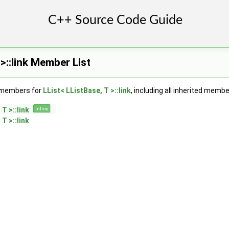
 >::link Member List
f members for
LList< LListBase, T >::link
, including all inherited membe
T >::link
inline
T >::link