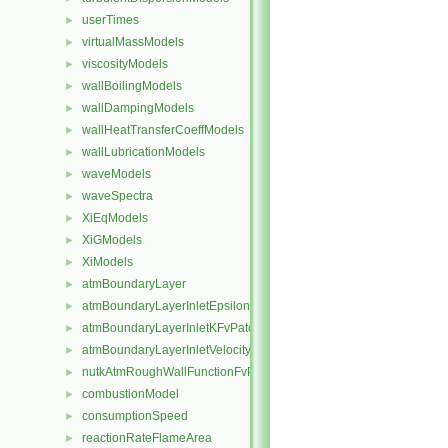
userTimes
►
virtualMassModels
►
viscosityModels
►
wallBoilingModels
►
wallDampingModels
►
wallHeatTransferCoeffModels
►
wallLubricationModels
►
waveModels
►
waveSpectra
►
XiEqModels
►
XiGModels
►
XiModels
►
atmBoundaryLayer
►
atmBoundaryLayerInletEpsilonFvPatchScalarField
►
atmBoundaryLayerInletKFvPatchScalarField
►
atmBoundaryLayerInletVelocityFvPatchVectorField
►
nutkAtmRoughWallFunctionFvPatchScalarField
►
combustionModel
►
consumptionSpeed
►
reactionRateFlameArea
►