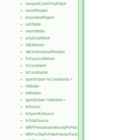
mergedCyclicPolyPatch
►
meshReader
►
boundaryRegion
►
cellTable
►
meshWriter
►
polyDualMesh
►
OBJstream
►
vtkUnstructuredReader
►
FvFaceCellWave
►
fvConstraint
►
fvConstraints
►
typeGlobal< fvConstraints >
►
fvModel
►
fvModels
►
typeGlobal< fvModels >
►
fvSource
►
fvSpecificSource
►
fvTotalSource
►
MRFFreestreamVelocityFvPatchVectorField
►
MRFnoSlipFvPatchVectorField
►