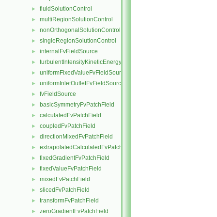
fluidSolutionControl
►
multiRegionSolutionControl
►
nonOrthogonalSolutionControl
►
singleRegionSolutionControl
►
internalFvFieldSource
►
turbulentIntensityKineticEnergyFvScalarFieldSource
►
uniformFixedValueFvFieldSource
►
uniformInletOutletFvFieldSource
►
fvFieldSource
►
basicSymmetryFvPatchField
►
calculatedFvPatchField
►
coupledFvPatchField
►
directionMixedFvPatchField
►
extrapolatedCalculatedFvPatchField
►
fixedGradientFvPatchField
►
fixedValueFvPatchField
►
mixedFvPatchField
►
slicedFvPatchField
►
transformFvPatchField
►
zeroGradientFvPatchField
►