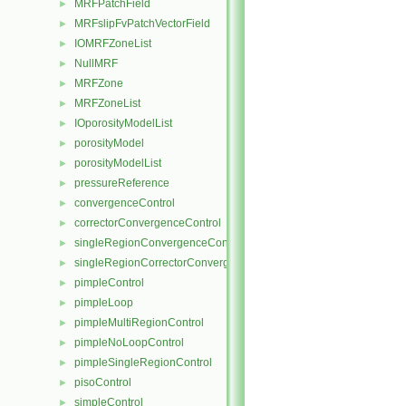
MRFPatchField
►
MRFslipFvPatchVectorField
►
IOMRFZoneList
►
NullMRF
►
MRFZone
►
MRFZoneList
►
IOporosityModelList
►
porosityModel
►
porosityModelList
►
pressureReference
►
convergenceControl
►
correctorConvergenceControl
►
singleRegionConvergenceControl
►
singleRegionCorrectorConvergenceControl
►
pimpleControl
►
pimpleLoop
►
pimpleMultiRegionControl
►
pimpleNoLoopControl
►
pimpleSingleRegionControl
►
pisoControl
►
simpleControl
►