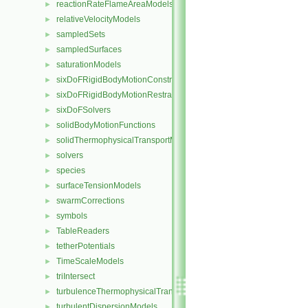
reactionRateFlameAreaModels
►
relativeVelocityModels
►
sampledSets
►
sampledSurfaces
►
saturationModels
►
sixDoFRigidBodyMotionConstraints
►
sixDoFRigidBodyMotionRestraints
►
sixDoFSolvers
►
solidBodyMotionFunctions
►
solidThermophysicalTransportModels
►
solvers
►
species
►
surfaceTensionModels
►
swarmCorrections
►
symbols
►
TableReaders
►
tetherPotentials
►
TimeScaleModels
►
triIntersect
►
turbulenceThermophysicalTransportModels
►
turbulentDispersionModels
►