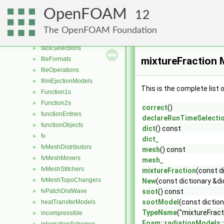
distributions
►
OpenFOAM
12
dragModels
►
energyScalingFunctions
►
The OpenFOAM Foundation
extrudeModels
►
faceSelections
►
mixtureFraction 
fileFormats
►
fileOperations
►
filmEjectionModels
►
This is the complete list
Function1s
►
Function2s
►
correct
()
functionEntries
►
declareRunTimeSelecti
functionObjects
►
dict
() const
fv
►
dict_
fvMeshDistributors
►
mesh
() const
fvMeshMovers
►
mesh_
fvMeshStitchers
►
mixtureFraction
(const d
fvMeshTopoChangers
►
New
(const dictionary &d
fvPatchDistWave
soot
() const
►
sootModel
(const dictio
heatTransferModels
►
TypeName
("mixtureFract
incompressible
►
Foam::radiationModels