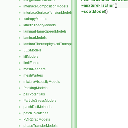
integrationSchemes
►
~mixtureFraction
()
interfaceCompositionModels
►
~sootModel
()
interfaceSurfaceTensionModels
►
IsotropyModels
►
kineticTheoryModels
►
laminarFlameSpeedModels
►
laminarModels
►
laminarThermophysicalTransportModels
►
LESModels
►
liftModels
►
limitFuncs
►
meshReaders
►
meshWriters
►
mixtureViscosityModels
►
PackingModels
►
pairPotentials
►
ParticleStressModels
►
patchDistMethods
►
patchToPatches
►
PDRDragModels
►
phaseTransferModels
►