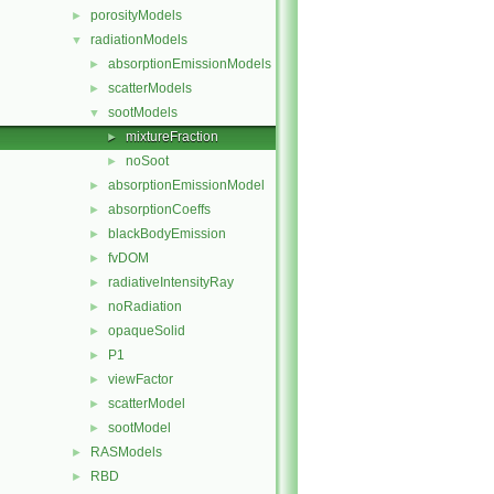
porosityModels
►
radiationModels
▼
absorptionEmissionModels
►
scatterModels
►
sootModels
▼
mixtureFraction
►
noSoot
►
absorptionEmissionModel
►
absorptionCoeffs
►
blackBodyEmission
►
fvDOM
►
radiativeIntensityRay
►
noRadiation
►
opaqueSolid
►
P1
►
viewFactor
►
scatterModel
►
sootModel
►
RASModels
►
RBD
►