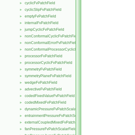
cyclicFvPatchField
►
cyclicSlipFvPatchField
►
emptyFvPatchField
►
internalFvPatchField
►
jumpCyclicFvPatchField
►
nonConformalCyclicFvPatchField
►
nonConformalErrorFvPatchField
►
nonConformalProcessorCyclicFvPatchField
►
processorFvPatchField
►
processorCyclicFvPatchField
►
symmetryFvPatchField
►
symmetryPlaneFvPatchField
►
wedgeFvPatchField
►
advectiveFvPatchField
►
codedFixedValueFvPatchField
►
codedMixedFvPatchField
►
dynamicPressureFvPatchScalarField
►
entrainmentPressureFvPatchScalarField
►
externalCoupledMixedFvPatchField
►
fanPressureFvPatchScalarField
►