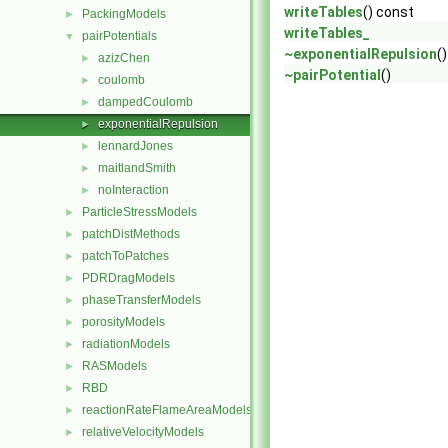
writeTables
() const
PackingModels
►
writeTables_
pairPotentials
▼
~exponentialRepulsion
()
azizChen
►
~pairPotential
()
coulomb
►
dampedCoulomb
►
exponentialRepulsion
►
lennardJones
►
maitlandSmith
►
noInteraction
►
ParticleStressModels
►
patchDistMethods
►
patchToPatches
►
PDRDragModels
►
phaseTransferModels
►
porosityModels
►
radiationModels
►
RASModels
►
RBD
►
reactionRateFlameAreaModels
►
relativeVelocityModels
►