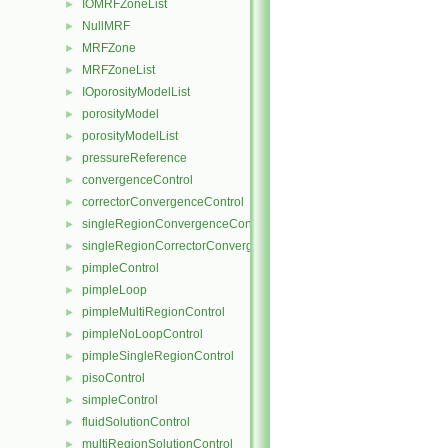
IOMRFZoneList
►
NullMRF
►
MRFZone
►
MRFZoneList
►
IOporosityModelList
►
porosityModel
►
porosityModelList
►
pressureReference
►
convergenceControl
►
correctorConvergenceControl
►
singleRegionConvergenceControl
►
singleRegionCorrectorConvergenceControl
►
pimpleControl
►
pimpleLoop
►
pimpleMultiRegionControl
►
pimpleNoLoopControl
►
pimpleSingleRegionControl
►
pisoControl
►
simpleControl
►
fluidSolutionControl
►
multiRegionSolutionControl
►