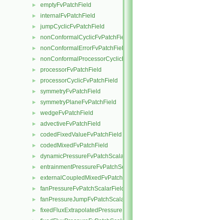
emptyFvPatchField
►
internalFvPatchField
►
jumpCyclicFvPatchField
►
nonConformalCyclicFvPatchField
►
nonConformalErrorFvPatchField
►
nonConformalProcessorCyclicFvPatchField
►
processorFvPatchField
►
processorCyclicFvPatchField
►
symmetryFvPatchField
►
symmetryPlaneFvPatchField
►
wedgeFvPatchField
►
advectiveFvPatchField
►
codedFixedValueFvPatchField
►
codedMixedFvPatchField
►
dynamicPressureFvPatchScalarField
►
entrainmentPressureFvPatchScalarField
►
externalCoupledMixedFvPatchField
►
fanPressureFvPatchScalarField
►
fanPressureJumpFvPatchScalarField
►
fixedFluxExtrapolatedPressureFvPatchScalarField
►