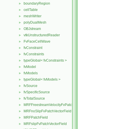
boundaryRegion
►
cellTable
►
meshWriter
►
polyDualMesh
►
OBJstream
►
vtkUnstructuredReader
►
FvFaceCellWave
►
fvConstraint
►
fvConstraints
►
typeGlobal< fvConstraints >
►
fvModel
►
fvModels
►
typeGlobal< fvModels >
►
fvSource
►
fvSpecificSource
►
fvTotalSource
►
MRFFreestreamVelocityFvPatchVectorField
►
MRFnoSlipFvPatchVectorField
►
MRFPatchField
►
MRFslipFvPatchVectorField
►