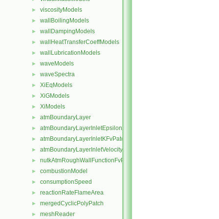
viscosityModels
►
wallBoilingModels
►
wallDampingModels
►
wallHeatTransferCoeffModels
►
wallLubricationModels
►
waveModels
►
waveSpectra
►
XiEqModels
►
XiGModels
►
XiModels
►
atmBoundaryLayer
►
atmBoundaryLayerInletEpsilonFvPatchScalarField
►
atmBoundaryLayerInletKFvPatchScalarField
►
atmBoundaryLayerInletVelocityFvPatchVectorField
►
nutkAtmRoughWallFunctionFvPatchScalarField
►
combustionModel
►
consumptionSpeed
►
reactionRateFlameArea
►
mergedCyclicPolyPatch
►
meshReader
►