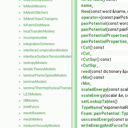
fvMeshDistributors
►
name_
fvMeshMovers
►
New
(const word &name, c
fvMeshStitchers
►
operator=
(const pairPot
fvMeshTopoChangers
►
pairPotential
(const word
fvPatchDistWave
►
pairPotential
(const pair
heatTransferModels
►
pairPotentialProperties
incompressible
►
pairPotentialProperties
integrationSchemes
►
rCut
() const
interfaceCompositionModels
►
rCut_
interfaceSurfaceTensionModels
►
rCutSqr
() const
IsotropyModels
►
rCutSqr_
kineticTheoryModels
►
read
(const dictionary &p
laminarFlameSpeedModels
►
rMin
() const
laminarModels
►
rMin_
laminarThermophysicalTransportModels
►
scaledEnergy
(const scal
LESModels
►
scaleEnergy
(scalar &e, c
liftModels
►
setLookupTables
()
limitFuncs
►
TypeName
("exponentialR
meshReaders
Foam::pairPotential::T
►
unscaledEnergy
(const s
meshWriters
►
writeEnergyAndForceTa
mixtureViscosityModels
►