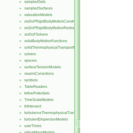
sampledSets
►
sampledSurfaces
►
saturationModels
►
sixDoFRigidBodyMotionConstraints
►
sixDoFRigidBodyMotionRestraints
►
sixDoFSolvers
►
solidBodyMotionFunctions
►
solidThermophysicalTransportModels
►
solvers
►
species
►
surfaceTensionModels
►
swarmCorrections
►
symbols
►
TableReaders
►
tetherPotentials
►
TimeScaleModels
►
triIntersect
►
turbulenceThermophysicalTransportModels
►
turbulentDispersionModels
►
userTimes
►
virtualMassModels
►