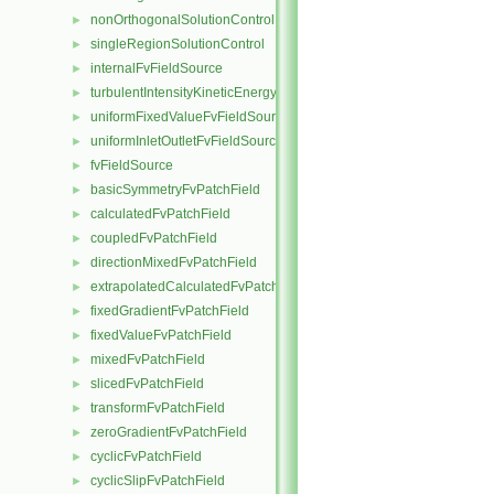
nonOrthogonalSolutionControl
►
singleRegionSolutionControl
►
internalFvFieldSource
►
turbulentIntensityKineticEnergyFvScalarFieldSource
►
uniformFixedValueFvFieldSource
►
uniformInletOutletFvFieldSource
►
fvFieldSource
►
basicSymmetryFvPatchField
►
calculatedFvPatchField
►
coupledFvPatchField
►
directionMixedFvPatchField
►
extrapolatedCalculatedFvPatchField
►
fixedGradientFvPatchField
►
fixedValueFvPatchField
►
mixedFvPatchField
►
slicedFvPatchField
►
transformFvPatchField
►
zeroGradientFvPatchField
►
cyclicFvPatchField
►
cyclicSlipFvPatchField
►