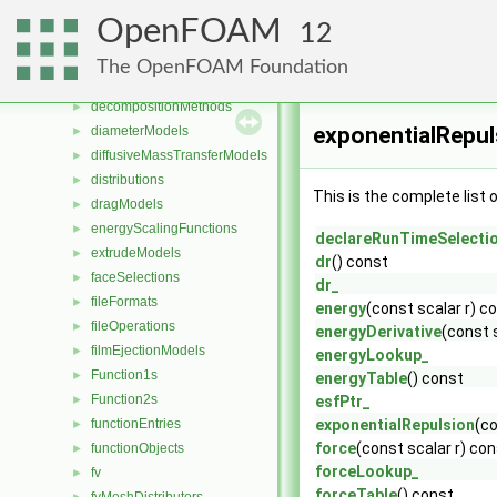
cutPoly
►
OpenFOAM
12
cutTriTet
►
DampingModels
►
The OpenFOAM Foundation
decompositionConstraints
►
decompositionMethods
►
exponentialRepul
diameterModels
►
diffusiveMassTransferModels
►
distributions
►
This is the complete list
dragModels
►
energyScalingFunctions
►
declareRunTimeSelecti
extrudeModels
►
dr
() const
faceSelections
►
dr_
fileFormats
►
energy
(const scalar r) c
fileOperations
►
energyDerivative
(const 
filmEjectionModels
►
energyLookup_
Function1s
►
energyTable
() const
Function2s
►
esfPtr_
functionEntries
exponentialRepulsion
(co
►
force
(const scalar r) co
functionObjects
►
forceLookup_
fv
►
forceTable
() const