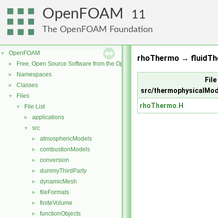
OpenFOAM
11
The OpenFOAM Foundation
OpenFOAM
▼
rhoThermo → fluidTh
Free, Open Source Software from the OpenFOAM Foundation
►
Namespaces
►
File
Classes
►
src/thermophysicalMod
Files
▼
rhoThermo.H
File List
▼
applications
►
src
▼
atmosphericModels
►
combustionModels
►
conversion
►
dummyThirdParty
►
dynamicMesh
►
fileFormats
►
finiteVolume
►
functionObjects
►