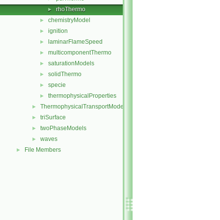
rhoThermo
►
chemistryModel
►
ignition
►
laminarFlameSpeed
►
multicomponentThermo
►
saturationModels
►
solidThermo
►
specie
►
thermophysicalProperties
►
ThermophysicalTransportModels
►
triSurface
►
twoPhaseModels
►
waves
►
File Members
►