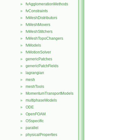
fvAgglomerationMethods
►
fvConstraints
►
fvMeshDistributors
►
fvMeshMovers
►
fvMeshStitchers
►
fvMeshTopoChangers
►
fvModels
►
fvMotionSolver
►
genericPatches
►
genericPatchFields
►
lagrangian
►
mesh
►
meshTools
►
MomentumTransportModels
►
multiphaseModels
►
ODE
►
OpenFOAM
►
OSspecific
►
parallel
►
physicalProperties
►