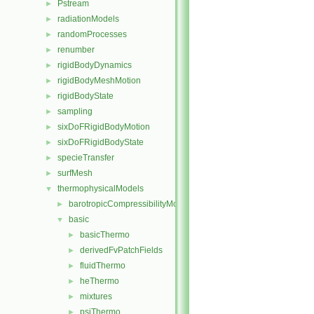
Pstream
►
radiationModels
►
randomProcesses
►
renumber
►
rigidBodyDynamics
►
rigidBodyMeshMotion
►
rigidBodyState
►
sampling
►
sixDoFRigidBodyMotion
►
sixDoFRigidBodyState
►
specieTransfer
►
surfMesh
►
thermophysicalModels
▼
barotropicCompressibilityModel
►
basic
▼
basicThermo
►
derivedFvPatchFields
►
fluidThermo
►
heThermo
►
mixtures
►
psiThermo
►