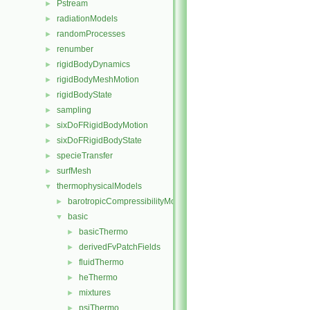
Pstream
►
radiationModels
►
randomProcesses
►
renumber
►
rigidBodyDynamics
►
rigidBodyMeshMotion
►
rigidBodyState
►
sampling
►
sixDoFRigidBodyMotion
►
sixDoFRigidBodyState
►
specieTransfer
►
surfMesh
►
thermophysicalModels
▼
barotropicCompressibilityModel
►
basic
▼
basicThermo
►
derivedFvPatchFields
►
fluidThermo
►
heThermo
►
mixtures
►
psiThermo
►