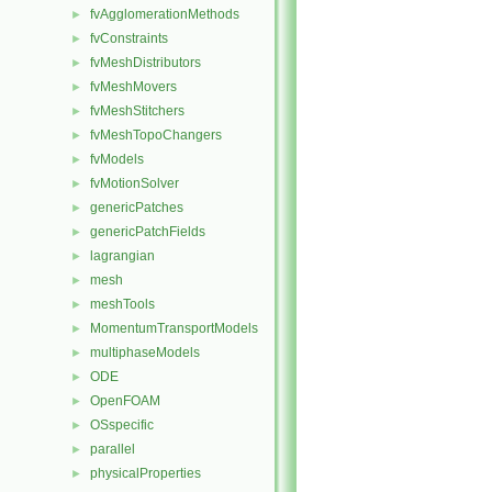
fvAgglomerationMethods
►
fvConstraints
►
fvMeshDistributors
►
fvMeshMovers
►
fvMeshStitchers
►
fvMeshTopoChangers
►
fvModels
►
fvMotionSolver
►
genericPatches
►
genericPatchFields
►
lagrangian
►
mesh
►
meshTools
►
MomentumTransportModels
►
multiphaseModels
►
ODE
►
OpenFOAM
►
OSspecific
►
parallel
►
physicalProperties
►