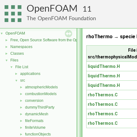
OpenFOAM
11
The OpenFOAM Foundation
OpenFOAM
▼
rhoThermo → specie 
Free, Open Source Software from the OpenFOAM Foundation
►
Namespaces
►
File 
Classes
►
src/thermophysicalMod
Files
▼
liquidThermo.H
File List
▼
applications
►
liquidThermo.H
src
▼
liquidThermo.H
atmosphericModels
►
combustionModels
►
rhoThermos.C
conversion
►
rhoThermos.C
dummyThirdParty
►
rhoThermos.C
dynamicMesh
►
fileFormats
►
rhoThermos.C
finiteVolume
►
functionObjects
►