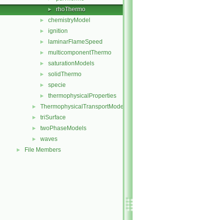
rhoThermo
►
chemistryModel
►
ignition
►
laminarFlameSpeed
►
multicomponentThermo
►
saturationModels
►
solidThermo
►
specie
►
thermophysicalProperties
►
ThermophysicalTransportModels
►
triSurface
►
twoPhaseModels
►
waves
►
File Members
►