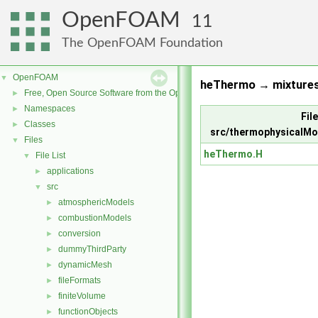
OpenFOAM
11
The OpenFOAM Foundation
OpenFOAM
▼
heThermo → mixtures
Free, Open Source Software from the OpenFOAM Foundation
►
Namespaces
►
File
Classes
►
src/thermophysicalMo
Files
▼
heThermo.H
File List
▼
applications
►
src
▼
atmosphericModels
►
combustionModels
►
conversion
►
dummyThirdParty
►
dynamicMesh
►
fileFormats
►
finiteVolume
►
functionObjects
►