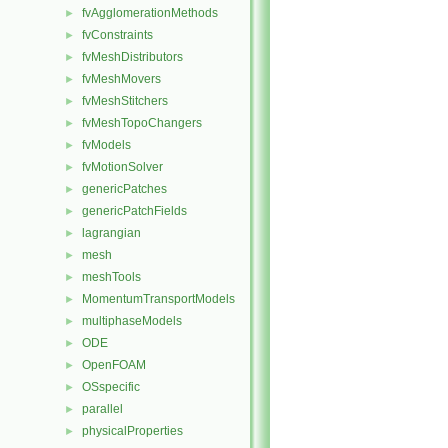
fvAgglomerationMethods
►
fvConstraints
►
fvMeshDistributors
►
fvMeshMovers
►
fvMeshStitchers
►
fvMeshTopoChangers
►
fvModels
►
fvMotionSolver
►
genericPatches
►
genericPatchFields
►
lagrangian
►
mesh
►
meshTools
►
MomentumTransportModels
►
multiphaseModels
►
ODE
►
OpenFOAM
►
OSspecific
►
parallel
►
physicalProperties
►