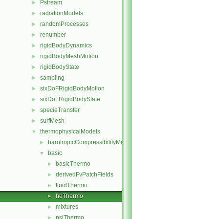
Pstream
►
radiationModels
►
randomProcesses
►
renumber
►
rigidBodyDynamics
►
rigidBodyMeshMotion
►
rigidBodyState
►
sampling
►
sixDoFRigidBodyMotion
►
sixDoFRigidBodyState
►
specieTransfer
►
surfMesh
►
thermophysicalModels
▼
barotropicCompressibilityModel
►
basic
▼
basicThermo
►
derivedFvPatchFields
►
fluidThermo
►
heThermo
►
mixtures
►
psiThermo
►