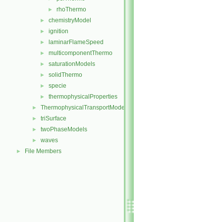
rhoThermo
►
chemistryModel
►
ignition
►
laminarFlameSpeed
►
multicomponentThermo
►
saturationModels
►
solidThermo
►
specie
►
thermophysicalProperties
►
ThermophysicalTransportModels
►
triSurface
►
twoPhaseModels
►
waves
►
File Members
►