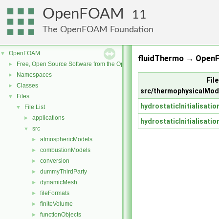
OpenFOAM
11
The OpenFOAM Foundation
OpenFOAM
▼
fluidThermo → OpenF
Free, Open Source Software from the OpenFOAM Foundation
►
Namespaces
►
File
Classes
►
src/thermophysicalMod
Files
▼
hydrostaticInitialisatio
File List
▼
applications
►
hydrostaticInitialisatio
src
▼
atmosphericModels
►
combustionModels
►
conversion
►
dummyThirdParty
►
dynamicMesh
►
fileFormats
►
finiteVolume
►
functionObjects
►