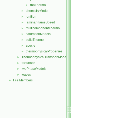
rhoThermo
►
chemistryModel
►
ignition
►
laminarFlameSpeed
►
multicomponentThermo
►
saturationModels
►
solidThermo
►
specie
►
thermophysicalProperties
►
ThermophysicalTransportModels
►
triSurface
►
twoPhaseModels
►
waves
►
File Members
►