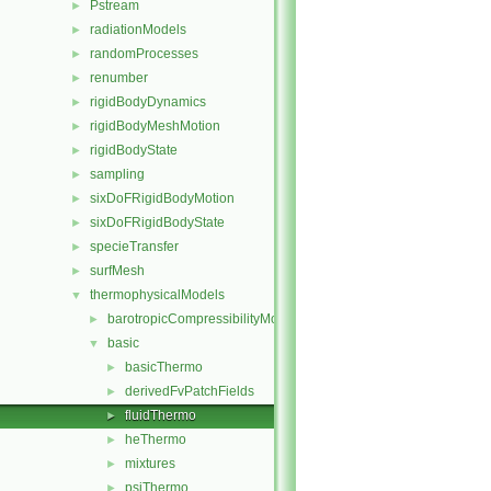
Pstream
►
radiationModels
►
randomProcesses
►
renumber
►
rigidBodyDynamics
►
rigidBodyMeshMotion
►
rigidBodyState
►
sampling
►
sixDoFRigidBodyMotion
►
sixDoFRigidBodyState
►
specieTransfer
►
surfMesh
►
thermophysicalModels
▼
barotropicCompressibilityModel
►
basic
▼
basicThermo
►
derivedFvPatchFields
►
fluidThermo
►
heThermo
►
mixtures
►
psiThermo
►