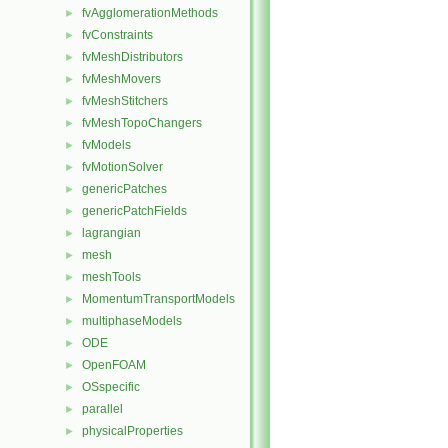
fvAgglomerationMethods
►
fvConstraints
►
fvMeshDistributors
►
fvMeshMovers
►
fvMeshStitchers
►
fvMeshTopoChangers
►
fvModels
►
fvMotionSolver
►
genericPatches
►
genericPatchFields
►
lagrangian
►
mesh
►
meshTools
►
MomentumTransportModels
►
multiphaseModels
►
ODE
►
OpenFOAM
►
OSspecific
►
parallel
►
physicalProperties
►