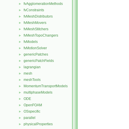
fvAgglomerationMethods
►
fvConstraints
►
fvMeshDistributors
►
fvMeshMovers
►
fvMeshStitchers
►
fvMeshTopoChangers
►
fvModels
►
fvMotionSolver
►
genericPatches
►
genericPatchFields
►
lagrangian
►
mesh
►
meshTools
►
MomentumTransportModels
►
multiphaseModels
►
ODE
►
OpenFOAM
►
OSspecific
►
parallel
►
physicalProperties
►