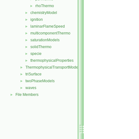
rhoThermo
►
chemistryModel
►
ignition
►
laminarFlameSpeed
►
multicomponentThermo
►
saturationModels
►
solidThermo
►
specie
►
thermophysicalProperties
►
ThermophysicalTransportModels
►
triSurface
►
twoPhaseModels
►
waves
►
File Members
►