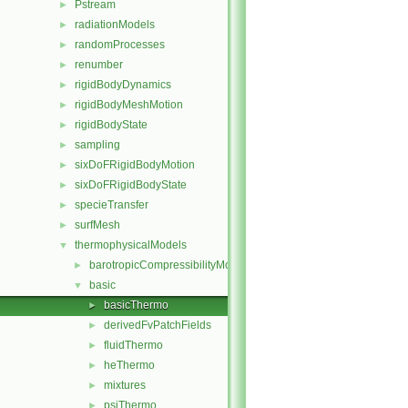
Pstream
►
radiationModels
►
randomProcesses
►
renumber
►
rigidBodyDynamics
►
rigidBodyMeshMotion
►
rigidBodyState
►
sampling
►
sixDoFRigidBodyMotion
►
sixDoFRigidBodyState
►
specieTransfer
►
surfMesh
►
thermophysicalModels
▼
barotropicCompressibilityModel
►
basic
▼
basicThermo
►
derivedFvPatchFields
►
fluidThermo
►
heThermo
►
mixtures
►
psiThermo
►