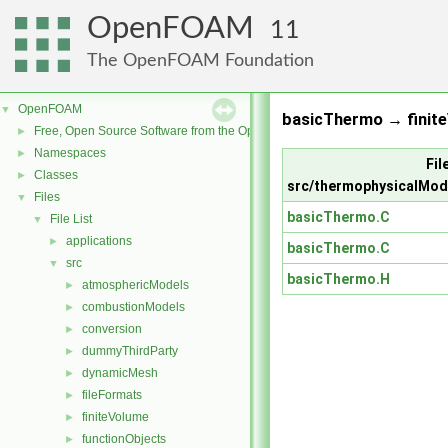
OpenFOAM
11
The OpenFOAM Foundation
OpenFOAM
▼
basicThermo → finite
Free, Open Source Software from the OpenFOAM Foundation
►
Namespaces
►
File
Classes
►
src/thermophysicalMod
Files
▼
basicThermo.C
File List
▼
applications
►
basicThermo.C
src
▼
basicThermo.H
atmosphericModels
►
combustionModels
►
conversion
►
dummyThirdParty
►
dynamicMesh
►
fileFormats
►
finiteVolume
►
functionObjects
►