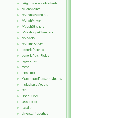
fvAgglomerationMethods
►
fvConstraints
►
fvMeshDistributors
►
fvMeshMovers
►
fvMeshStitchers
►
fvMeshTopoChangers
►
fvModels
►
fvMotionSolver
►
genericPatches
►
genericPatchFields
►
lagrangian
►
mesh
►
meshTools
►
MomentumTransportModels
►
multiphaseModels
►
ODE
►
OpenFOAM
►
OSspecific
►
parallel
►
physicalProperties
►