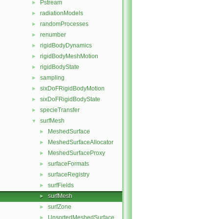
Pstream
►
radiationModels
►
randomProcesses
►
renumber
►
rigidBodyDynamics
►
rigidBodyMeshMotion
►
rigidBodyState
►
sampling
►
sixDoFRigidBodyMotion
►
sixDoFRigidBodyState
►
specieTransfer
►
surfMesh
▼
MeshedSurface
►
MeshedSurfaceAllocator
►
MeshedSurfaceProxy
►
surfaceFormats
►
surfaceRegistry
►
surfFields
►
surfMesh
►
surfZone
►
UnsortedMeshedSurface
►