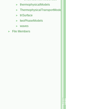
thermophysicalModels
►
ThermophysicalTransportModels
►
triSurface
►
twoPhaseModels
►
waves
►
File Members
►