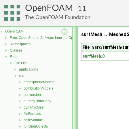
OpenFOAM
11
The OpenFOAM Foundation
OpenFOAM
▼
surfMesh → MeshedSu
Free, Open Source Software from the OpenFOAM Foundation
►
Namespaces
►
File in src/surfMesh/su
Classes
►
surfMesh.C
Files
▼
File List
▼
applications
►
src
▼
atmosphericModels
►
combustionModels
►
conversion
►
dummyThirdParty
►
dynamicMesh
►
fileFormats
►
finiteVolume
►
functionObjects
►