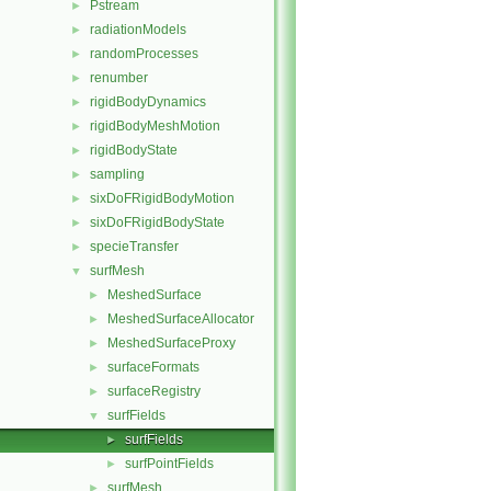
Pstream
►
radiationModels
►
randomProcesses
►
renumber
►
rigidBodyDynamics
►
rigidBodyMeshMotion
►
rigidBodyState
►
sampling
►
sixDoFRigidBodyMotion
►
sixDoFRigidBodyState
►
specieTransfer
►
surfMesh
▼
MeshedSurface
►
MeshedSurfaceAllocator
►
MeshedSurfaceProxy
►
surfaceFormats
►
surfaceRegistry
►
surfFields
▼
surfFields
►
surfPointFields
►
surfMesh
►