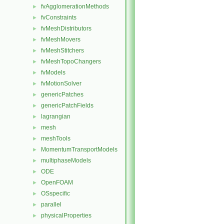
fvAgglomerationMethods
►
fvConstraints
►
fvMeshDistributors
►
fvMeshMovers
►
fvMeshStitchers
►
fvMeshTopoChangers
►
fvModels
►
fvMotionSolver
►
genericPatches
►
genericPatchFields
►
lagrangian
►
mesh
►
meshTools
►
MomentumTransportModels
►
multiphaseModels
►
ODE
►
OpenFOAM
►
OSspecific
►
parallel
►
physicalProperties
►