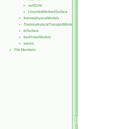
surfZone
►
UnsortedMeshedSurface
►
thermophysicalModels
►
ThermophysicalTransportModels
►
triSurface
►
twoPhaseModels
►
waves
►
File Members
►