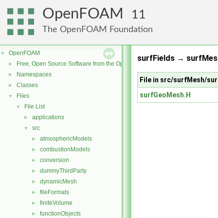
OpenFOAM
11
The OpenFOAM Foundation
OpenFOAM
▼
surfFields → surfMes
Free, Open Source Software from the OpenFOAM Foundation
►
Namespaces
►
File in src/surfMesh/sur
Classes
►
surfGeoMesh.H
Files
▼
File List
▼
applications
►
src
▼
atmosphericModels
►
combustionModels
►
conversion
►
dummyThirdParty
►
dynamicMesh
►
fileFormats
►
finiteVolume
►
functionObjects
►