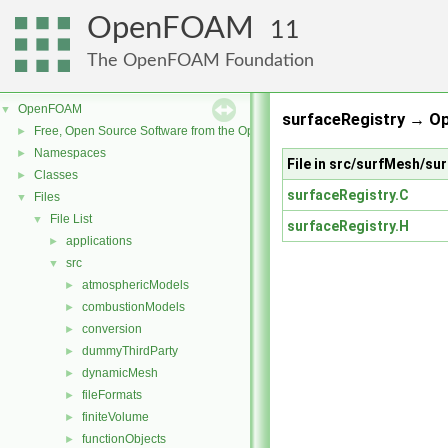
OpenFOAM
11
The OpenFOAM Foundation
OpenFOAM
▼
surfaceRegistry → O
Free, Open Source Software from the OpenFOAM Foundation
►
Namespaces
►
File in src/surfMesh/su
Classes
►
surfaceRegistry.C
Files
▼
File List
▼
surfaceRegistry.H
applications
►
src
▼
atmosphericModels
►
combustionModels
►
conversion
►
dummyThirdParty
►
dynamicMesh
►
fileFormats
►
finiteVolume
►
functionObjects
►