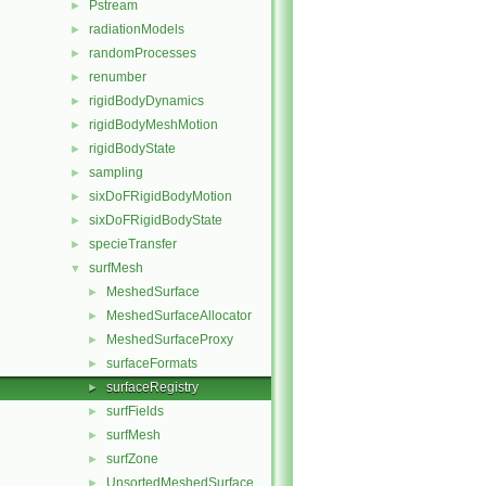
Pstream
►
radiationModels
►
randomProcesses
►
renumber
►
rigidBodyDynamics
►
rigidBodyMeshMotion
►
rigidBodyState
►
sampling
►
sixDoFRigidBodyMotion
►
sixDoFRigidBodyState
►
specieTransfer
►
surfMesh
▼
MeshedSurface
►
MeshedSurfaceAllocator
►
MeshedSurfaceProxy
►
surfaceFormats
►
surfaceRegistry
►
surfFields
►
surfMesh
►
surfZone
►
UnsortedMeshedSurface
►