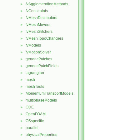
fvAgglomerationMethods
►
fvConstraints
►
fvMeshDistributors
►
fvMeshMovers
►
fvMeshStitchers
►
fvMeshTopoChangers
►
fvModels
►
fvMotionSolver
►
genericPatches
►
genericPatchFields
►
lagrangian
►
mesh
►
meshTools
►
MomentumTransportModels
►
multiphaseModels
►
ODE
►
OpenFOAM
►
OSspecific
►
parallel
►
physicalProperties
►