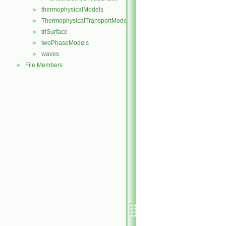
thermophysicalModels
►
ThermophysicalTransportModels
►
triSurface
►
twoPhaseModels
►
waves
►
File Members
►