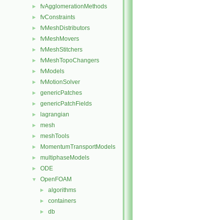
fvAgglomerationMethods
►
fvConstraints
►
fvMeshDistributors
►
fvMeshMovers
►
fvMeshStitchers
►
fvMeshTopoChangers
►
fvModels
►
fvMotionSolver
►
genericPatches
►
genericPatchFields
►
lagrangian
►
mesh
►
meshTools
►
MomentumTransportModels
►
multiphaseModels
►
ODE
►
OpenFOAM
▼
algorithms
►
containers
►
db
►