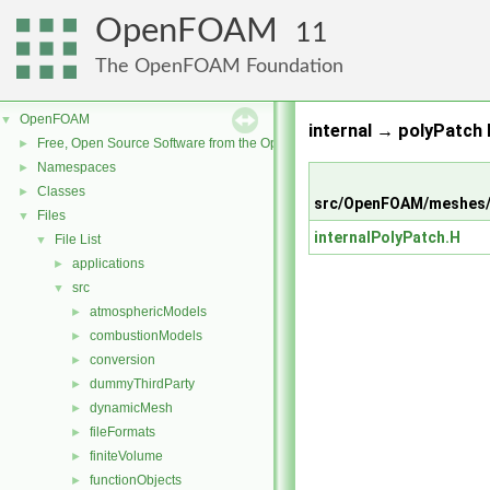
OpenFOAM
11
The OpenFOAM Foundation
OpenFOAM
▼
internal → polyPatch 
Free, Open Source Software from the OpenFOAM Foundation
►
Namespaces
►
Classes
►
src/OpenFOAM/meshes/p
Files
▼
internalPolyPatch.H
File List
▼
applications
►
src
▼
atmosphericModels
►
combustionModels
►
conversion
►
dummyThirdParty
►
dynamicMesh
►
fileFormats
►
finiteVolume
►
functionObjects
►