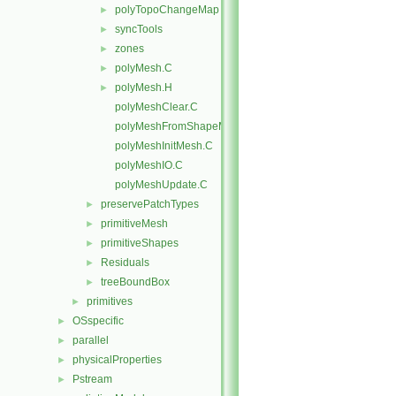
polyTopoChangeMap
►
syncTools
►
zones
►
polyMesh.C
►
polyMesh.H
►
polyMeshClear.C
polyMeshFromShapeMesh.C
polyMeshInitMesh.C
polyMeshIO.C
polyMeshUpdate.C
preservePatchTypes
►
primitiveMesh
►
primitiveShapes
►
Residuals
►
treeBoundBox
►
primitives
►
OSspecific
►
parallel
►
physicalProperties
►
Pstream
►