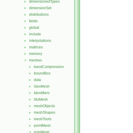
dimensionedTypes
►
dimensionSet
►
distributions
►
fields
►
global
►
include
►
interpolations
►
matrices
►
memory
►
meshes
▼
bandCompression
►
boundBox
►
data
►
GeoMesh
►
Identifiers
►
lduMesh
►
meshObjects
►
meshShapes
►
meshTools
►
pointMesh
►
polyMesh
▼