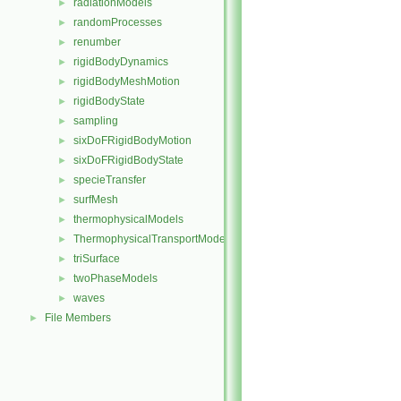
radiationModels
►
randomProcesses
►
renumber
►
rigidBodyDynamics
►
rigidBodyMeshMotion
►
rigidBodyState
►
sampling
►
sixDoFRigidBodyMotion
►
sixDoFRigidBodyState
►
specieTransfer
►
surfMesh
►
thermophysicalModels
►
ThermophysicalTransportModels
►
triSurface
►
twoPhaseModels
►
waves
►
File Members
►