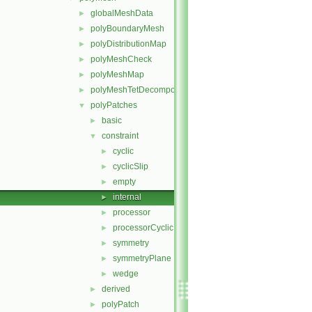
globalMeshData
►
polyBoundaryMesh
►
polyDistributionMap
►
polyMeshCheck
►
polyMeshMap
►
polyMeshTetDecomposition
►
polyPatches
▼
basic
►
constraint
▼
cyclic
►
cyclicSlip
►
empty
►
internal
►
processor
►
processorCyclic
►
symmetry
►
symmetryPlane
►
wedge
►
derived
►
polyPatch
►