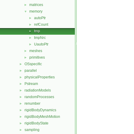
matrices
►
memory
▼
autoPtr
►
refCount
►
tmp
►
tmpNrc
►
UautoPtr
►
meshes
►
primitives
►
OSspecific
►
parallel
►
physicalProperties
►
Pstream
►
radiationModels
►
randomProcesses
►
renumber
►
rigidBodyDynamics
►
rigidBodyMeshMotion
►
rigidBodyState
►
sampling
►