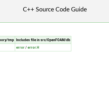
mory/tmp
Includes file in src/OpenFOAM/db
error
/
error.H