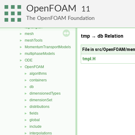
fvModels
►
OpenFOAM
fvMotionSolver
►
11
genericPatches
►
The OpenFOAM Foundation
genericPatchFields
►
lagrangian
►
mesh
►
tmp → db Relation
meshTools
►
MomentumTransportModels
►
File in src/OpenFOAM/me
multiphaseModels
►
tmpI.H
ODE
►
OpenFOAM
▼
algorithms
►
containers
►
db
►
dimensionedTypes
►
dimensionSet
►
distributions
►
fields
►
global
►
include
►
interpolations
►