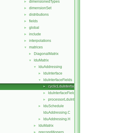
dimensionedTypes
►
dimensionSet
►
distributions
►
fields
►
global
►
include
►
interpolations
►
matrices
▼
DiagonalMatrix
►
lduMatrix
▼
lduAddressing
▼
lduInterface
►
lduInterfaceFields
▼
cyclicLduInterfaceField
►
lduInterfaceField
►
processorLduInterfaceField
►
lduSchedule
►
lduAddressing.C
lduAddressing.H
►
lduMatrix
►
preconditioners
►