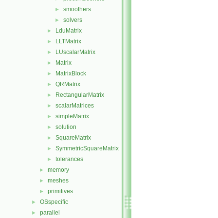
smoothers
►
solvers
►
LduMatrix
►
LLTMatrix
►
LUscalarMatrix
►
Matrix
►
MatrixBlock
►
QRMatrix
►
RectangularMatrix
►
scalarMatrices
►
simpleMatrix
►
solution
►
SquareMatrix
►
SymmetricSquareMatrix
►
tolerances
►
memory
►
meshes
►
primitives
►
OSspecific
►
parallel
►