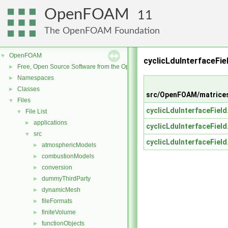
OpenFOAM
11
The OpenFOAM Foundation
OpenFOAM
▼
cyclicLduInterfaceFie
Free, Open Source Software from the OpenFOAM Foundation
►
Namespaces
►
Classes
►
src/OpenFOAM/matrices/
Files
▼
cyclicLduInterfaceField
File List
▼
applications
►
cyclicLduInterfaceField
src
▼
cyclicLduInterfaceField
atmosphericModels
►
combustionModels
►
conversion
►
dummyThirdParty
►
dynamicMesh
►
fileFormats
►
finiteVolume
►
functionObjects
►