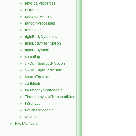
physicalProperties
►
Pstream
►
radiationModels
►
randomProcesses
►
renumber
►
rigidBodyDynamics
►
rigidBodyMeshMotion
►
rigidBodyState
►
sampling
►
sixDoFRigidBodyMotion
►
sixDoFRigidBodyState
►
specieTransfer
►
surfMesh
►
thermophysicalModels
►
ThermophysicalTransportModels
►
triSurface
►
twoPhaseModels
►
waves
►
File Members
►