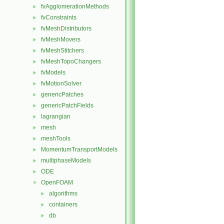
fvAgglomerationMethods
►
fvConstraints
►
fvMeshDistributors
►
fvMeshMovers
►
fvMeshStitchers
►
fvMeshTopoChangers
►
fvModels
►
fvMotionSolver
►
genericPatches
►
genericPatchFields
►
lagrangian
►
mesh
►
meshTools
►
MomentumTransportModels
►
multiphaseModels
►
ODE
►
OpenFOAM
▼
algorithms
►
containers
►
db
►