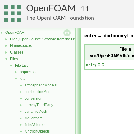
OpenFOAM
11
The OpenFOAM Foundation
OpenFOAM
▼
entry → dictionaryLis
Free, Open Source Software from the OpenFOAM Foundation
►
Namespaces
►
File in
Classes
►
src/OpenFOAM/db/dict
Files
▼
entryIO.C
File List
▼
applications
►
src
▼
atmosphericModels
►
combustionModels
►
conversion
►
dummyThirdParty
►
dynamicMesh
►
fileFormats
►
finiteVolume
►
functionObjects
►