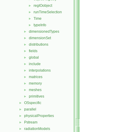
regIOobject
►
runTimeSelection
►
Time
►
typeInfo
►
dimensionedTypes
►
dimensionSet
►
distributions
►
fields
►
global
►
include
►
interpolations
►
matrices
►
memory
►
meshes
►
primitives
►
OSspecific
►
parallel
►
physicalProperties
►
Pstream
►
radiationModels
►