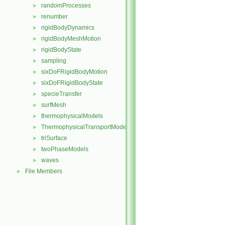
randomProcesses
►
renumber
►
rigidBodyDynamics
►
rigidBodyMeshMotion
►
rigidBodyState
►
sampling
►
sixDoFRigidBodyMotion
►
sixDoFRigidBodyState
►
specieTransfer
►
surfMesh
►
thermophysicalModels
►
ThermophysicalTransportModels
►
triSurface
►
twoPhaseModels
►
waves
►
File Members
►