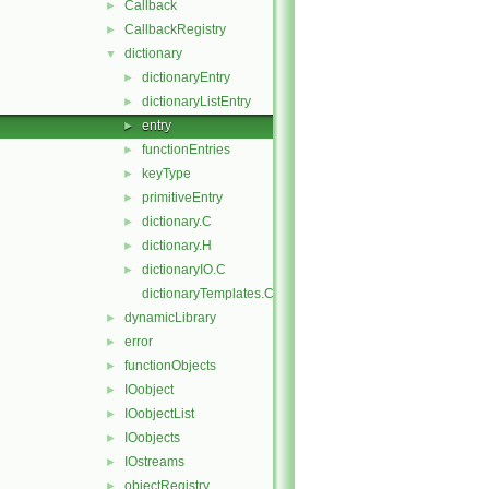
Callback
►
CallbackRegistry
►
dictionary
▼
dictionaryEntry
►
dictionaryListEntry
►
entry
►
functionEntries
►
keyType
►
primitiveEntry
►
dictionary.C
►
dictionary.H
►
dictionaryIO.C
►
dictionaryTemplates.C
dynamicLibrary
►
error
►
functionObjects
►
IOobject
►
IOobjectList
►
IOobjects
►
IOstreams
►
objectRegistry
►