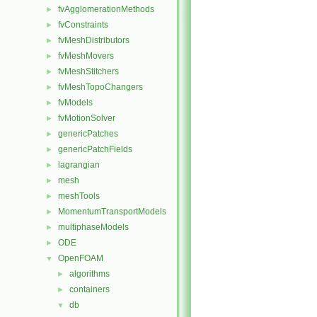
fvAgglomerationMethods
►
fvConstraints
►
fvMeshDistributors
►
fvMeshMovers
►
fvMeshStitchers
►
fvMeshTopoChangers
►
fvModels
►
fvMotionSolver
►
genericPatches
►
genericPatchFields
►
lagrangian
►
mesh
►
meshTools
►
MomentumTransportModels
►
multiphaseModels
►
ODE
►
OpenFOAM
▼
algorithms
►
containers
►
db
▼