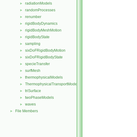
radiationModels
►
randomProcesses
►
renumber
►
rigidBodyDynamics
►
rigidBodyMeshMotion
►
rigidBodyState
►
sampling
►
sixDoFRigidBodyMotion
►
sixDoFRigidBodyState
►
specieTransfer
►
surfMesh
►
thermophysicalModels
►
ThermophysicalTransportModels
►
triSurface
►
twoPhaseModels
►
waves
►
File Members
►