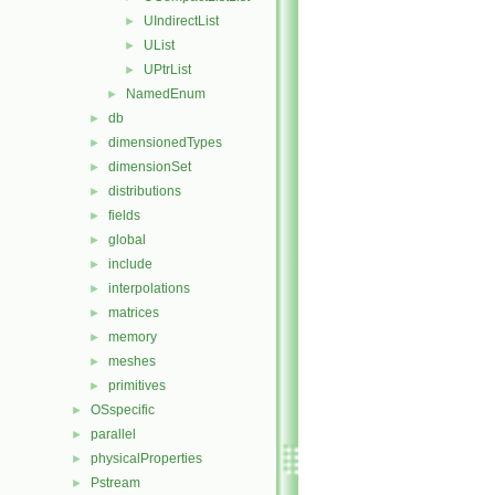
UIndirectList
►
UList
►
UPtrList
►
NamedEnum
►
db
►
dimensionedTypes
►
dimensionSet
►
distributions
►
fields
►
global
►
include
►
interpolations
►
matrices
►
memory
►
meshes
►
primitives
►
OSspecific
►
parallel
►
physicalProperties
►
Pstream
►