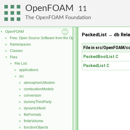
OpenFOAM
11
The OpenFOAM Foundation
OpenFOAM
▼
PackedList → db Rela
Free, Open Source Software from the OpenFOAM Foundation
►
Namespaces
►
File in src/OpenFOAM/c
Classes
►
PackedBoolList.C
Files
▼
File List
▼
PackedList.C
applications
►
src
▼
atmosphericModels
►
combustionModels
►
conversion
►
dummyThirdParty
►
dynamicMesh
►
fileFormats
►
finiteVolume
►
functionObjects
►