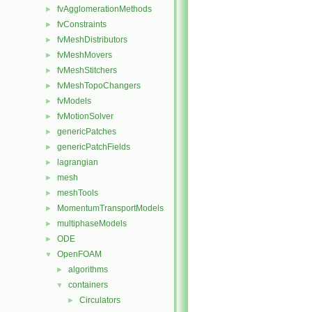
fvAgglomerationMethods
►
fvConstraints
►
fvMeshDistributors
►
fvMeshMovers
►
fvMeshStitchers
►
fvMeshTopoChangers
►
fvModels
►
fvMotionSolver
►
genericPatches
►
genericPatchFields
►
lagrangian
►
mesh
►
meshTools
►
MomentumTransportModels
►
multiphaseModels
►
ODE
►
OpenFOAM
▼
algorithms
►
containers
▼
Circulators
►